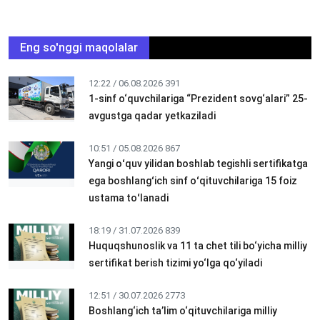
Eng so'nggi maqolalar
12:22 / 06.08.2026
391
1-sinf o‘quvchilariga “Prezident sovg‘alari” 25-
avgustga qadar yetkaziladi
10:51 / 05.08.2026
867
Yangi oʻquv yilidan boshlab tegishli sertifikatga
ega boshlangʻich sinf oʻqituvchilariga 15 foiz
ustama toʻlanadi
18:19 / 31.07.2026
839
Huquqshunoslik va 11 ta chet tili bo‘yicha milliy
sertifikat berish tizimi yo‘lga qo‘yiladi
12:51 / 30.07.2026
2773
Boshlang‘ich ta’lim o‘qituvchilariga milliy