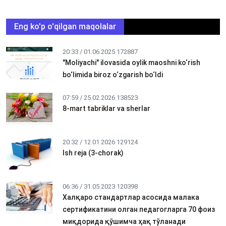
Eng ko'p o'qilgan maqolalar
20:33 / 01.06.2025
172887
"Moliyachi" ilovasida oylik maoshni ko‘rish
bo‘limida biroz o‘zgarish bo‘ldi
07:59 / 25.02.2026
138523
8-mart tabriklar va sherlar
20:32 / 12.01.2026
129124
Ish reja (3-chorak)
06:36 / 31.05.2023
120398
Халқаро стандартлар асосида малака
сертификатини олган педагогларга 70 фоиз
миқдорида қўшимча ҳақ тўланади