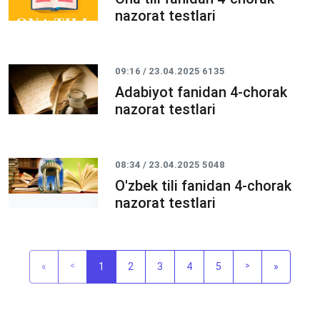
nazorat testlari
09:16 / 23.04.2025
6135
Adabiyot fanidan 4-chorak
nazorat testlari
08:34 / 23.04.2025
5048
O'zbek tili fanidan 4-chorak
nazorat testlari
«
<
1
2
3
4
5
>
»