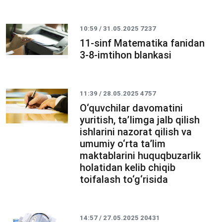
10:59 / 31.05.2025
7237
11-sinf Matematika fanidan
3-8-imtihon blankasi
11:39 / 28.05.2025
4757
O‘quvchilar davomatini
yuritish, ta’Iimga jalb qilish
ishlarini nazorat qilish va
umumiy o‘rta ta’lim
maktablarini huquqbuzarlik
holatidan kelib chiqib
toifalash to‘g‘risida
14:57 / 27.05.2025
20431