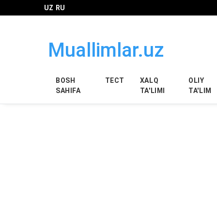
UZ
RU
Muallimlar.uz
BOSH
ТЕСТ
XALQ
OLIY
SAHIFA
TA'LIMI
TA'LIM