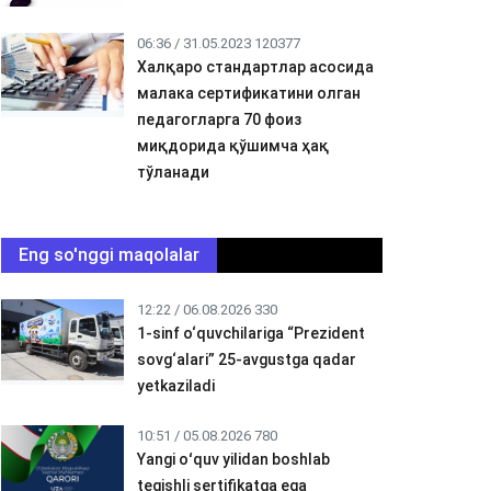
06:36 / 31.05.2023
120377
Халқаро стандартлар асосида
малака сертификатини олган
педагогларга 70 фоиз
миқдорида қўшимча ҳақ
тўланади
Eng so'nggi maqolalar
12:22 / 06.08.2026
330
1-sinf o‘quvchilariga “Prezident
sovg‘alari” 25-avgustga qadar
yetkaziladi
10:51 / 05.08.2026
780
Yangi oʻquv yilidan boshlab
tegishli sertifikatga ega