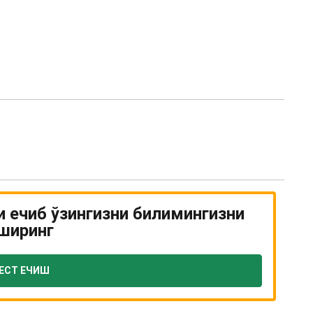
и ечиб ўзингизни билимингизни
ширинг
ЕСТ ЕЧИШ