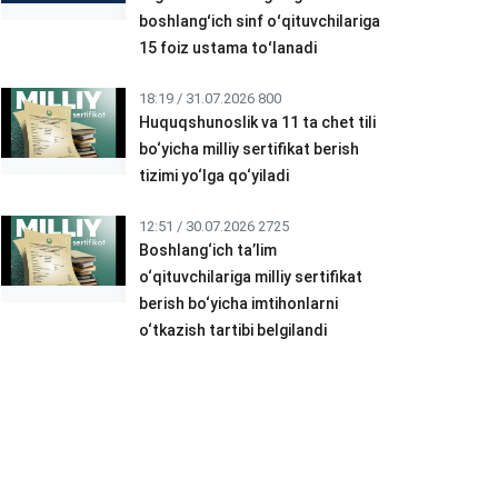
boshlangʻich sinf oʻqituvchilariga
15 foiz ustama toʻlanadi
18:19 / 31.07.2026
800
Huquqshunoslik va 11 ta chet tili
bo‘yicha milliy sertifikat berish
tizimi yo‘lga qo‘yiladi
12:51 / 30.07.2026
2725
Boshlang‘ich ta’lim
o‘qituvchilariga milliy sertifikat
berish bo‘yicha imtihonlarni
o‘tkazish tartibi belgilandi