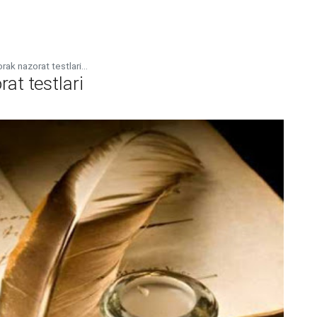
ak nazorat testlari...
at testlari