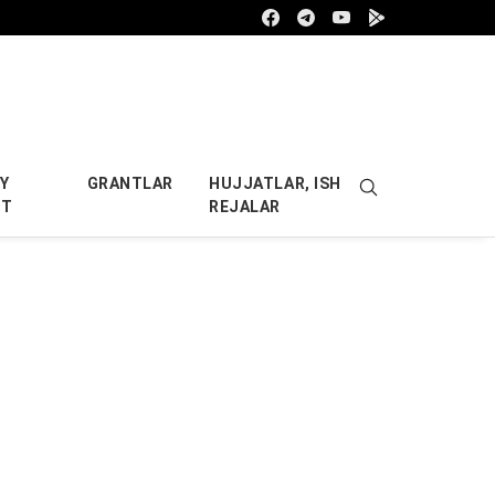
Facebook
Telegram
Youtube
Google play
Y
GRANTLAR
HUJJATLAR, ISH
OT
REJALAR