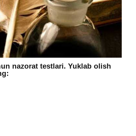
n nazorat testlari. Yuklab olish
ng: