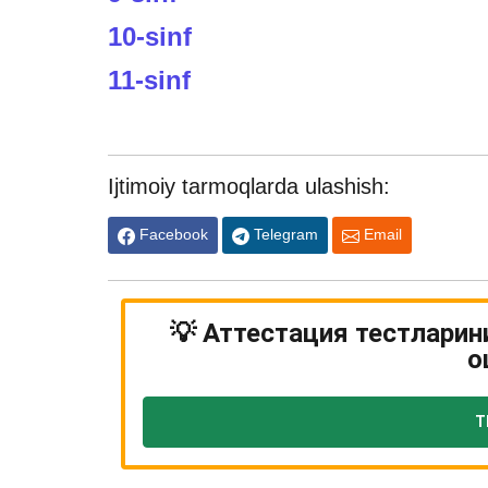
10-sinf
11-sinf
Ijtimoiy tarmoqlarda ulashish:
Facebook
Telegram
Email
💡 Аттестация тестларин
о
Т