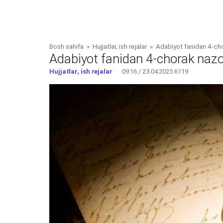
Bosh sahifa
»
Hujjatlar, ish rejalar
»
Adabiyot fanidan 4-chor
Adabiyot fanidan 4-chorak nazor
Hujjatlar, ish rejalar
09:16 / 23.04.2025
6119