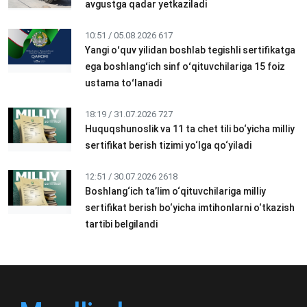
avgustga qadar yetkaziladi
10:51 / 05.08.2026
617
Yangi oʻquv yilidan boshlab tegishli sertifikatga
ega boshlangʻich sinf oʻqituvchilariga 15 foiz
ustama toʻlanadi
18:19 / 31.07.2026
727
Huquqshunoslik va 11 ta chet tili bo‘yicha milliy
sertifikat berish tizimi yo‘lga qo‘yiladi
12:51 / 30.07.2026
2618
Boshlang‘ich ta’lim o‘qituvchilariga milliy
sertifikat berish bo‘yicha imtihonlarni o‘tkazish
tartibi belgilandi