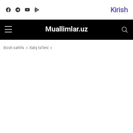
Kirish
Facebook
Telegram
Youtube
Google play
Muallimlar.uz
Bosh sahifa
»
Xalq ta'limi
»