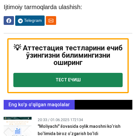
Ijtimoiy tarmoqlarda ulashish:
Telegram
💡 Аттестация тестларини ечиб
ўзингизни билимингизни
оширинг
ТЕСТ ЕЧИШ
Eng ko'p o'qilgan maqolalar
20:33 / 01.06.2025
172134
"Moliyachi" ilovasida oylik maoshni ko‘rish
bo‘limida biroz o‘zgarish bo‘ldi