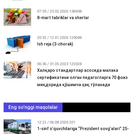
07:59 / 25.02.2026
138438
8-mart tabriklar va sherlar
20:32 / 12.01.2026
129048
Ish reja (3-chorak)
06:36 / 31.05.2023
120328
Халқаро стандартлар асосида малака
сертификатини олган педагогларга 70 фоиз
миқдорида қўшимча ҳақ тўланади
Eng so'nggi maqolalar
12:22 / 06.08.2026
201
1-sinf o‘quvchilariga “Prezident sovg‘alari” 25-