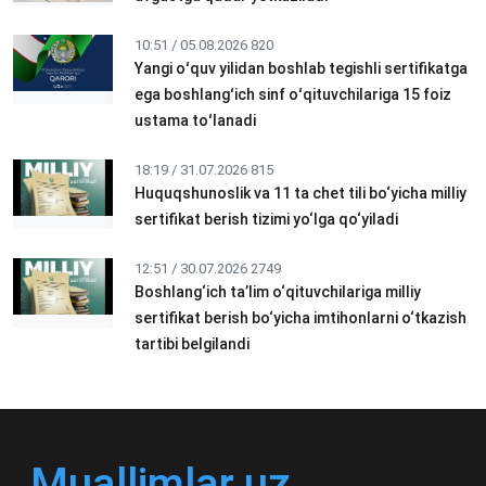
10:51 / 05.08.2026
820
Yangi oʻquv yilidan boshlab tegishli sertifikatga
ega boshlangʻich sinf oʻqituvchilariga 15 foiz
ustama toʻlanadi
18:19 / 31.07.2026
815
Huquqshunoslik va 11 ta chet tili bo‘yicha milliy
sertifikat berish tizimi yo‘lga qo‘yiladi
12:51 / 30.07.2026
2749
Boshlang‘ich ta’lim o‘qituvchilariga milliy
sertifikat berish bo‘yicha imtihonlarni o‘tkazish
tartibi belgilandi
Muallimlar.uz