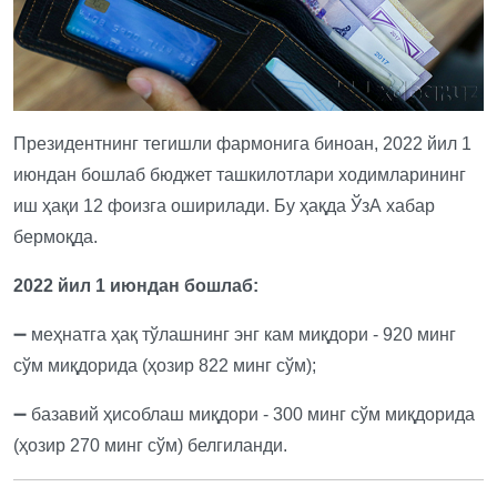
Президентнинг тегишли фармонига биноан, 2022 йил 1
июндан бошлаб бюджет ташкилотлари ходимларининг
иш ҳақи 12 фоизга оширилади. Бу ҳақда ЎзА хабар
бермоқда.
2022 йил 1 июндан бошлаб:
➖ меҳнатга ҳақ тўлашнинг энг кам миқдори - 920 минг
сўм миқдорида (ҳозир 822 минг сўм);
➖ базавий ҳисоблаш миқдори - 300 минг сўм миқдорида
(ҳозир 270 минг сўм) белгиланди.