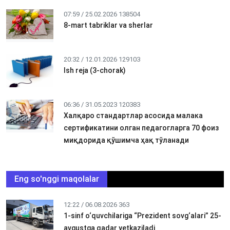
07:59 / 25.02.2026
138504
8-mart tabriklar va sherlar
20:32 / 12.01.2026
129103
Ish reja (3-chorak)
06:36 / 31.05.2023
120383
Халқаро стандартлар асосида малака
сертификатини олган педагогларга 70 фоиз
миқдорида қўшимча ҳақ тўланади
Eng so'nggi maqolalar
12:22 / 06.08.2026
363
1-sinf o‘quvchilariga “Prezident sovg‘alari” 25-
avgustga qadar yetkaziladi