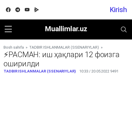
Kirish
Facebook
Telegram
Youtube
Google play
Muallimlar.uz
Bosh sahifa
»
TADBIR ISHLANMALAR (SSENARIYLAR)
»
⚡️РАСМАН: иш ҳақлари 12 фоизга
оширилди
TADBIR ISHLANMALAR (SSENARIYLAR)
10:33 / 20.05.2022
9491