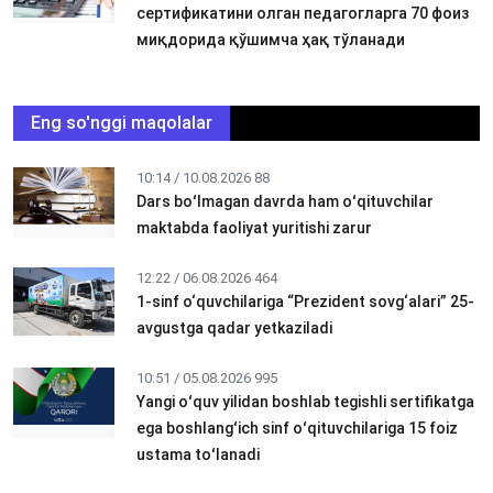
сертификатини олган педагогларга 70 фоиз
миқдорида қўшимча ҳақ тўланади
Eng so'nggi maqolalar
10:14 / 10.08.2026
88
Dars boʻlmagan davrda ham oʻqituvchilar
maktabda faoliyat yuritishi zarur
12:22 / 06.08.2026
464
1-sinf o‘quvchilariga “Prezident sovg‘alari” 25-
avgustga qadar yetkaziladi
10:51 / 05.08.2026
995
Yangi oʻquv yilidan boshlab tegishli sertifikatga
ega boshlangʻich sinf oʻqituvchilariga 15 foiz
ustama toʻlanadi