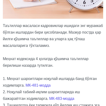
Таътиллар масаласи кадровиклар ишидаги энг мураккаб
бўлган ишлардан бири ҳисобланади. Мазкур постда ҳар
йилги қўшимча таътиллар ва уларга ҳақ тўлаш
масалаларига тўхталамиз.
Меҳнат кодексида 4 ҳолатда қўшимча таътиллар
берилиши назарда тутилган.
1. Меҳнат шароитлари ноқулай ишларда банд бўлган
ходимларга.
МК-481-модда
2. Ноқулай табиий-иқлим шароитларида иш
бажараётган ходимларга.
МК-483-модда
3. Ташкилотда ёки тармоқда кўп йиллик иш стажига эга