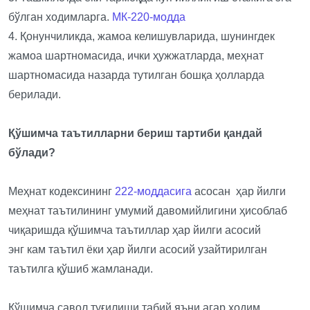
бўлган ходимларга.
МК-220-модда
4. Қонунчиликда, жамоа келишувларида, шунингдек
жамоа шартномасида, ички ҳужжатларда, меҳнат
шартномасида назарда тутилган бошқа ҳолларда
берилади.
Қўшимча таътилларни бериш тартиби қандай
бўлади?
Меҳнат кодексининг
222-моддасига
асосан ҳар йилги
меҳнат таътилининг умумий давомийлигини ҳисоблаб
чиқаришда қўшимча таътиллар ҳар йилги асосий
энг кам таътил ёки ҳар йилги асосий узайтирилган
таътилга қўшиб жамланади.
Қўшимча савол туғилиши табий яъни агар ходим