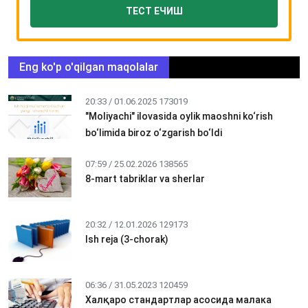
ТЕСТ ЕЧИШ
Eng ko'p o'qilgan maqolalar
20:33 / 01.06.2025
173019
"Moliyachi" ilovasida oylik maoshni ko‘rish
bo‘limida biroz o‘zgarish bo‘ldi
07:59 / 25.02.2026
138565
8-mart tabriklar va sherlar
20:32 / 12.01.2026
129173
Ish reja (3-chorak)
06:36 / 31.05.2023
120459
Халқаро стандартлар асосида малака