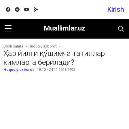
Kirish
Facebook
Telegram
Youtube
Google play
Muallimlar.uz
Bosh sahifa
»
Huquqiy axborot
»
Ҳар йилги қўшимча татиллар
кимларга берилади?
Huquqiy axborot
18:10 / 24.11.2023
7492