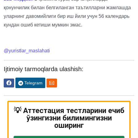
қонунчилик билан белгиланган таътилларни жамлашда
уларнинг давомийлиги бир иш йили учун 56 календарь
кундан ошиб кетиши мумкин эмас.
@yuristlar_maslahati
Ijtimoiy tarmoqlarda ulashish:
Telegram
💡 Аттестация тестларини ечиб
ўзингизни билимингизни
оширинг