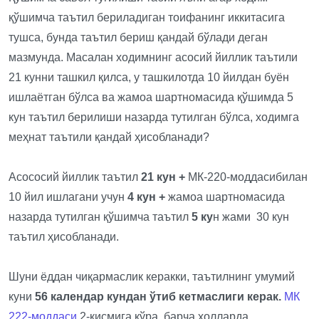
қўшимча таътил бериладиган тоифанинг иккитасига
тушса, бунда таътил бериш қандай бўлади деган
мазмунда. Масалан ходимнинг асосий йиллик таътили
21 кунни ташкил қилса, у ташкилотда 10 йилдан буён
ишлаётган бўлса ва жамоа шартномасида қўшимда 5
кун таътил берилиши назарда тутилган бўлса, ходимга
меҳнат таътили қандай ҳисобланади?
Асососий йиллик таътил
21 кун
+
МК-220-моддасибилан
10 йил ишлагани учун
4 кун +
жамоа шартномасида
назарда тутилган қўшимча таътил
5 ку
н жами 30 кун
таътил ҳисобланади.
Шуни ёддан чиқармаслик керакки, таътилнинг умумий
куни
56 календар кундан ўтиб кетмаслиги керак.
МК
222-моддаси
2-қисмига кўра, барча ҳолларда