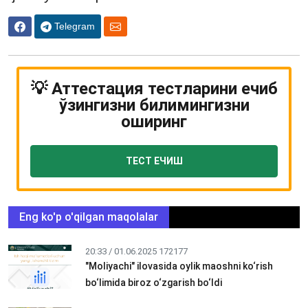
Telegram
💡 Аттестация тестларини ечиб
ўзингизни билимингизни
оширинг
ТЕСТ ЕЧИШ
Eng ko'p o'qilgan maqolalar
20:33 / 01.06.2025
172177
"Moliyachi" ilovasida oylik maoshni ko‘rish
bo‘limida biroz o‘zgarish bo‘ldi