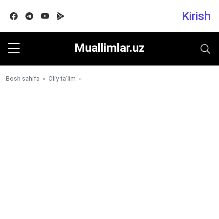
Kirish
Facebook
Telegram
Youtube
Google play
Muallimlar.uz
Bosh sahifa
»
Oliy ta'lim
»