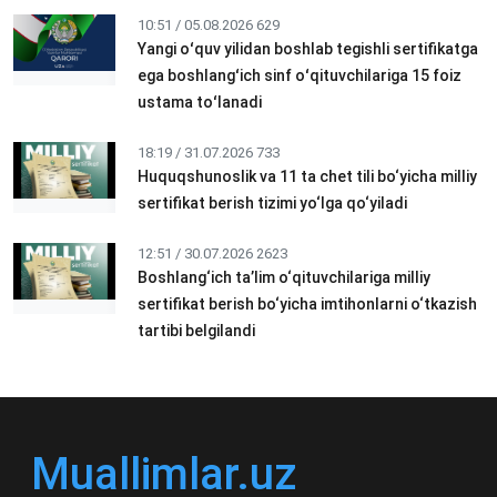
10:51 / 05.08.2026
629
Yangi oʻquv yilidan boshlab tegishli sertifikatga
ega boshlangʻich sinf oʻqituvchilariga 15 foiz
ustama toʻlanadi
18:19 / 31.07.2026
733
Huquqshunoslik va 11 ta chet tili bo‘yicha milliy
sertifikat berish tizimi yo‘lga qo‘yiladi
12:51 / 30.07.2026
2623
Boshlang‘ich ta’lim o‘qituvchilariga milliy
sertifikat berish bo‘yicha imtihonlarni o‘tkazish
tartibi belgilandi
Muallimlar.uz