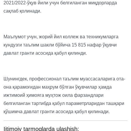
2021/2022-ўқув йили учун белгиланган миқдорларда
сақлаб қолинади.
Маълумот учун, жорий йил коллеж ва техникумларга
кундузги таълим шакли бўйича 15 815 нафар ўқувчи
давлат гранти асосида қабул қилинди.
Шунингдек, профессионал таълим муассасаларига ота-
она қарамоғидан маҳрум бўлган ўқувчилар ҳамда
ижтимоий ҳимояга муҳтож оила фарзандлари
белгиланган тартибда қабул параметрларидан ташқари
қўшимча давлат гранти асосида қабул қилинади.
Ijtimoiy tarmoqlarda ulashish: