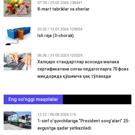
07:59 / 25.02.2026
138441
8-mart tabriklar va sherlar
20:32 / 12.01.2026
129054
Ish reja (3-chorak)
06:36 / 31.05.2023
120329
Халқаро стандартлар асосида малака
сертификатини олган педагогларга 70 фоиз
миқдорида қўшимча ҳақ тўланади
Eng so'nggi maqolalar
12:22 / 06.08.2026
216
1-sinf o‘quvchilariga “Prezident sovg‘alari” 25-
avgustga qadar yetkaziladi