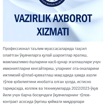
Профессионал таълим муассасаларида таҳсил
олаётган ўқувчиларга қулай шароитлар яратиш,
мамлакатимиз ёшларини касб-ҳунар эгаллашлари учун
имкониятларни кенгайтириш, уларнинг ота-оналарини
ижтимоий қўллаб-қувватлаш мақсадида ҳамда аҳоли
тўлов қобилиятини инобатга олган ҳолда, истисно
тариқасида, коллеж ва техникумларда 2022/2023-ўқув
йили учун барча босқичдаги ўқувчиларнинг тўлов-
контракт асосида ўқитиш қиймати миқдорлари