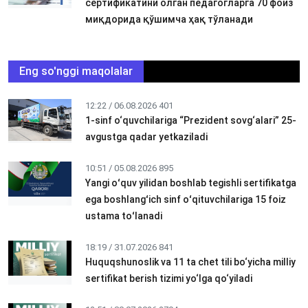
сертификатини олган педагогларга 70 фоиз
миқдорида қўшимча ҳақ тўланади
Eng so'nggi maqolalar
12:22 / 06.08.2026
401
1-sinf o‘quvchilariga “Prezident sovg‘alari” 25-
avgustga qadar yetkaziladi
10:51 / 05.08.2026
895
Yangi oʻquv yilidan boshlab tegishli sertifikatga
ega boshlangʻich sinf oʻqituvchilariga 15 foiz
ustama toʻlanadi
18:19 / 31.07.2026
841
Huquqshunoslik va 11 ta chet tili bo‘yicha milliy
sertifikat berish tizimi yo‘lga qo‘yiladi