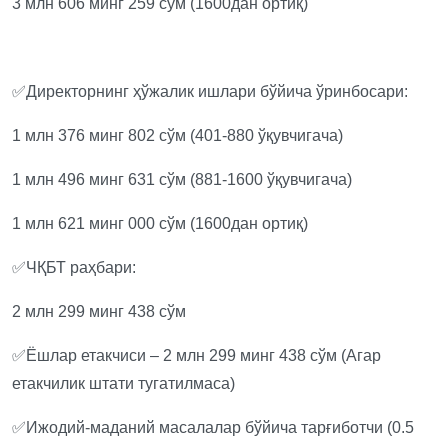
3 млн 606 минг 259 сўм (1600дан ортиқ)
✅Директорнинг ҳўжалик ишлари бўйича ўринбосари:
1 млн 376 минг 802 сўм (401-880 ўқувчигача)
1 млн 496 минг 631 сўм (881-1600 ўқувчигача)
1 млн 621 минг 000 сўм (1600дан ортиқ)
✅ЧҚБТ раҳбари:
2 млн 299 минг 438 сўм
✅Ёшлар етакчиси – 2 млн 299 минг 438 сўм (Агар
етакчилик штати тугатилмаса)
✅Ижодий-маданий масалалар бўйича тарғиботчи (0.5