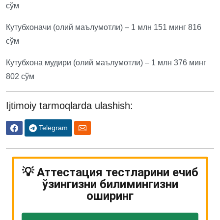
сўм
Кутубхоначи (олий маълумотли) – 1 млн 151 минг 816
сўм
Кутубхона мудири (олий маълумотли) – 1 млн 376 минг
802 сўм
Ijtimoiy tarmoqlarda ulashish:
Telegram
💡 Аттестация тестларини ечиб
ўзингизни билимингизни
оширинг