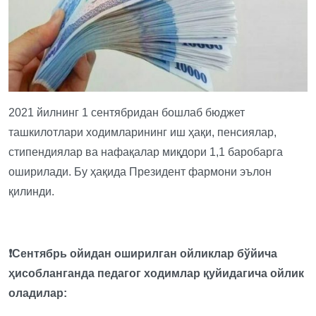
2021 йилнинг 1 сентябридан бошлаб бюджет
ташкилотлари ходимларининг иш ҳақи, пенсиялар,
стипендиялар ва нафақалар миқдори 1,1 баробарга
оширилади. Бу ҳақида Президент фармони эълон
қилинди.
❗️Сентябрь ойидан оширилган ойликлар бўйича
ҳисобланганда педагог ходимлар қуйидагича ойлик
оладилар: