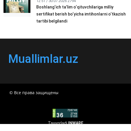
12:51 / 30.07.2026
2794
Boshlang‘ich ta’lim o‘qituvchilariga milliy
sertifikat berish bo‘yicha imtihonlarni o‘tkazish
tartibi belgilandi
Muallimlar.uz
© Все права защищены
РЕСПУБЛИКА УЗБЕКИСТАН МИНИСТР ДОШКОЛЬНОГО
И ШКОЛЬНОГО ОБРАЗОВАНИЯ КОМАНДА в
общеобразовательных учреждениях в 2024-2025
учебном году организация и проведение итоговой
государственной аттестации обучающихся о
Tayyorladi
INWARE
Министра дошкольного и школьного образования