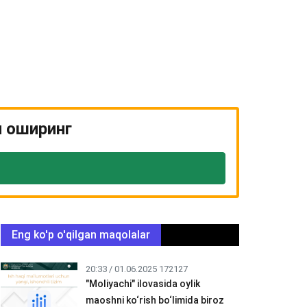
и оширинг
Eng ko'p o'qilgan maqolalar
20:33 / 01.06.2025
172127
"Moliyachi" ilovasida oylik
maoshni ko‘rish bo‘limida biroz