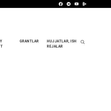
Facebook
Telegram
Youtube
Google play
Y
GRANTLAR
HUJJATLAR, ISH
OT
REJALAR