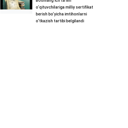
Boshlang‘ich ta’lim
o‘qituvchilariga milliy sertifikat
berish bo‘yicha imtihonlarni
o‘tkazish tartibi belgilandi