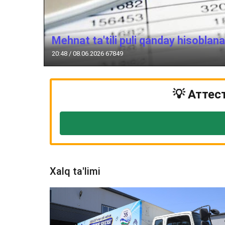
Mehnat ta'tili puli qanday hisoblan
20:48 / 08.06.2026
67849
💡 Аттес
Xalq ta'limi