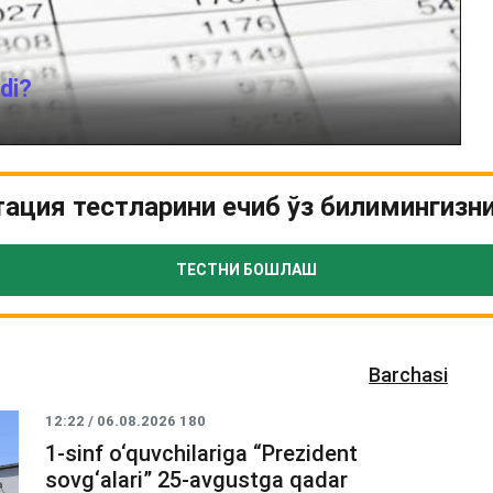
adi?
тация тестларини ечиб ўз билимингизн
ТЕСТНИ БОШЛАШ
Barchasi
12:22 / 06.08.2026
180
1-sinf o‘quvchilariga “Prezident
sovg‘alari” 25-avgustga qadar