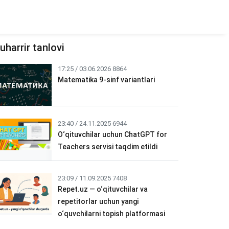
uharrir tanlovi
17:25 / 03.06.2026
8864
Matematika 9-sinf variantlari
23:40 / 24.11.2025
6944
O‘qituvchilar uchun ChatGPT for
Teachers servisi taqdim etildi
23:09 / 11.09.2025
7408
Repet.uz — o‘qituvchilar va
repetitorlar uchun yangi
o‘quvchilarni topish platformasi