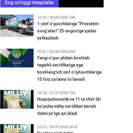
Eng so'nggi maqolalar
12:22 / 06.08.2026
180
1-sinf o‘quvchilariga “Prezident
sovg‘alari” 25-avgustga qadar
yetkaziladi
10:51 / 05.08.2026
594
Yangi oʻquv yilidan boshlab
tegishli sertifikatga ega
boshlangʻich sinf oʻqituvchilariga
15 foiz ustama toʻlanadi
18:19 / 31.07.2026
720
Huquqshunoslik va 11 ta chet tili
bo‘yicha milliy sertifikat berish
tizimi yo‘lga qo‘yiladi
12:51 / 30.07.2026
2610