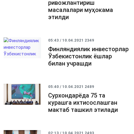
ривожлантириш
масалалари муҳокама
этилди
05:43 / 10.04.2021
2349
Финляндиялик инвесторлар
Ўзбекистонлик ёшлар
билан учрашди
05:40 / 10.04.2021
2489
Сурхондарёда 75 та
курашга ихтисослашган
мактаб ташкил этилади
02:13 / 10.04.2021
2493