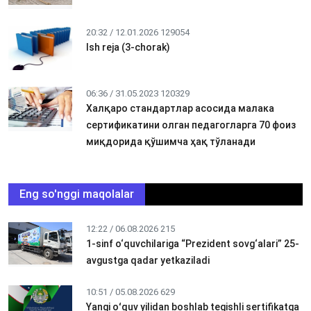
20:32 / 12.01.2026
129054
Ish reja (3-chorak)
06:36 / 31.05.2023
120329
Халқаро стандартлар асосида малака
сертификатини олган педагогларга 70 фоиз
миқдорида қўшимча ҳақ тўланади
Eng so'nggi maqolalar
12:22 / 06.08.2026
215
1-sinf o‘quvchilariga “Prezident sovg‘alari” 25-
avgustga qadar yetkaziladi
10:51 / 05.08.2026
629
Yangi oʻquv yilidan boshlab tegishli sertifikatga