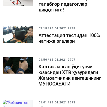
талабгор педагоглар
диққатига!
03:18 / 14.04.2021
2788
Аттестация тестидан 100%
натижа эгалари
01:56 / 13.04.2021
2707
Калтакланган ўқитувчи
юзасидан ХТВ ҳузуридаги
Жамоатчилик кенгашининг
МУНОСАБАТИ
01:01 / 13.04.2021
2573