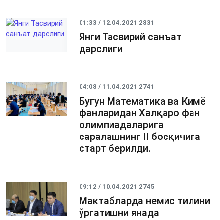
01:33 / 12.04.2021
2831
Янги Тасвирий санъат
дарслиги
04:08 / 11.04.2021
2741
Бугун Математика ва Кимё
фанларидан Халқаро фан
олимпиадаларига
саралашнинг II босқичига
старт берилди.
09:12 / 10.04.2021
2745
Мактабларда немис тилини
ўргатишни янада