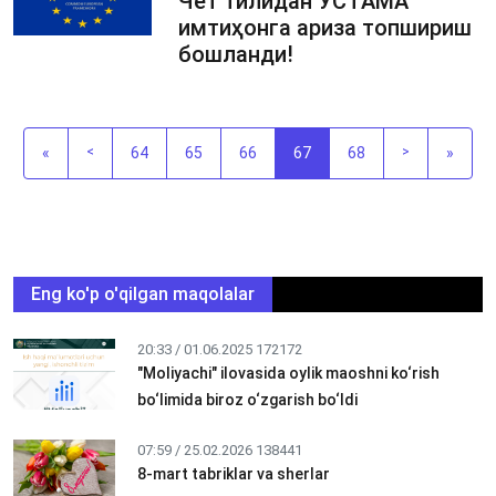
Чет тилидан УСТAМA
имтиҳонга ариза топшириш
бошланди!
«
<
64
65
66
67
68
>
»
Eng ko'p o'qilgan maqolalar
20:33 / 01.06.2025
172172
"Moliyachi" ilovasida oylik maoshni ko‘rish
bo‘limida biroz o‘zgarish bo‘ldi
07:59 / 25.02.2026
138441
8-mart tabriklar va sherlar