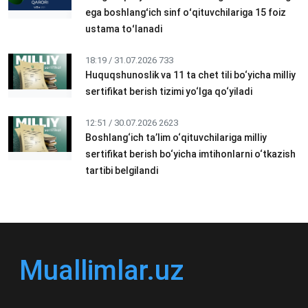
ega boshlangʻich sinf oʻqituvchilariga 15 foiz
ustama toʻlanadi
18:19 / 31.07.2026
733
Huquqshunoslik va 11 ta chet tili bo‘yicha milliy
sertifikat berish tizimi yo‘lga qo‘yiladi
12:51 / 30.07.2026
2623
Boshlang‘ich ta’lim o‘qituvchilariga milliy
sertifikat berish bo‘yicha imtihonlarni o‘tkazish
tartibi belgilandi
Muallimlar.uz