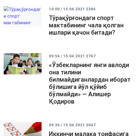
10:00 / 15.04.2021
2384
Тўрақўрғондаги спорт
мактабининг чала қолган
ишлари қачон битади?
09:56 / 15.04.2021
2767
«Ўзбекларнинг янги авлоди
она тилини
билмайдиганлардан иборат
бўлишига йўл қўйиб
бўлмайди» — Алишер
Қодиров
09:36 / 15.04.2021
3047
Иккинчи малака тоифасига