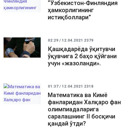
“Ўзбекистон-Финляндия
ҳамкорлигининг
истиқболлари”
02:29 / 12.04.2021
2379
Қашқадарёда ўқитувчи
ўқувчига 2 баҳо қўйгани
учун «жазоланди».
01:37 / 12.04.2021
2318
Математика ва Кимё
фанларидан Халқаро фан
олимпиадаларига
саралашнинг II босқичи
қандай ўтди?