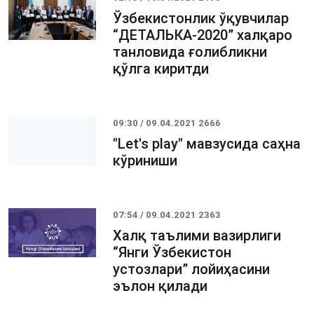
Ўзбекистонлик ўқувчилар
“ДЕТАЛЬКА-2020” халқаро
танловида ғолибликни
қўлга киритди
09:30 / 09.04.2021
2666
"Let's play" мавзусида саҳна
кўриниши
07:54 / 09.04.2021
2363
Халқ таълими вазирлиги
“Янги Ўзбекистон
устозлари” лойиҳасини
эълон қилади