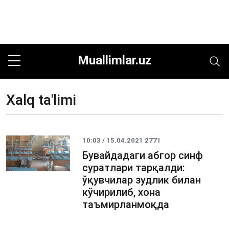
Muallimlar.uz
Xalq ta'limi
10:03 / 15.04.2021
2771
Бувайдадаги абгор синф
суратлари тарқалди:
ўқувчилар зудлик билан
кўчирилиб, хона
таъмирланмоқда