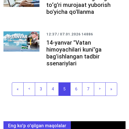
toʻgʼri murojaat yuborish
bo'yicha qo'llanma
12:37 / 07.01.2026
14886
14-yanvar "Vatan
himoyachilari kuni"ga
bag'ishlangan tadbir
ssenariylari
«
<
3
4
5
6
7
>
»
Eng ko'p o'qilgan maqolalar