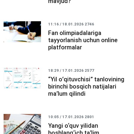
mavjud?
11:16 / 18.01.2026
2746
Fan olimpiadalariga
tayyorlanish uchun online
platformalar
18:29 / 17.01.2026
2577
“Yil oʻqituvchisi” tanlovining
birinchi bosqich natijalari
maʼlum qilindi
10:05 / 17.01.2026
2801
Yangi o‘quv yilidan
boshlang‘ich ta’lim