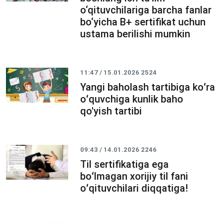
o‘qituvchilariga barcha fanlar
bo‘yicha B+ sertifikat uchun
ustama berilishi mumkin
11:47 / 15.01.2026
2524
Yangi baholash tartibiga koʻra
oʻquvchiga kunlik baho
qo'yish tartibi
09:43 / 14.01.2026
2246
Til sertifikatiga ega
boʻlmagan xorijiy til fani
oʻqituvchilari diqqatiga!