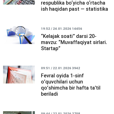
respublika bo‘yicha o‘rtacha
ish haqidan past — statistika
19:52 / 24.01.2026
14456
“Kelajak soati” darsi 20-
mavzu: “Muvaffaqiyat sirlari.
Startap”
09:51 / 22.01.2026
3942
Fevral oyida 1-sinf
oʻquvchilari uchun
qoʻshimcha bir hafta taʼtil
beriladi
09:44 / 22.01.2026
2708