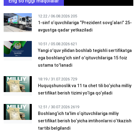
Eng so'nggi maqolalar
12:22 / 06.08.2026
205
1-sinf o‘quvchilariga “Prezident sovg‘alari” 25-
avgustga qadar yetkaziladi
10:51 / 05.08.2026
621
Yangi oʻquv yilidan boshlab tegishli sertifikatga
ega boshlangʻich sinf oʻqituvchilariga 15 foiz
ustama toʻlanadi
18:19 / 31.07.2026
729
Huquqshunoslik va 11 ta chet tili bo‘yicha milliy
sertifikat berish tizimi yo‘lga qo‘yiladi
12:51 / 30.07.2026
2619
Boshlang‘ich ta’lim o‘qituvchilariga milliy
sertifikat berish bo‘yicha imtihonlarni o‘tkazish
tartibi belgilandi