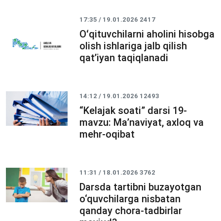
17:35 / 19.01.2026
2417
Oʻqituvchilarni aholini hisobga
olish ishlariga jalb qilish
qatʼiyan taqiqlanadi
14:12 / 19.01.2026
12493
“Kelajak soati” darsi 19-
mavzu: Ma’naviyat, axloq va
mehr-oqibat
11:31 / 18.01.2026
3762
Darsda tartibni buzayotgan
o‘quvchilarga nisbatan
qanday chora-tadbirlar