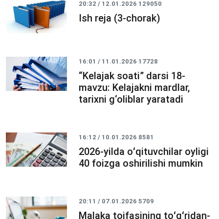
20:32 / 12.01.2026
129050
Ish reja (3-chorak)
16:01 / 11.01.2026
17728
“Kelajak soati” darsi 18-
mavzu: Kelajakni mardlar,
tarixni g‘oliblar yaratadi
16:12 / 10.01.2026
8581
2026-yilda oʻqituvchilar oyligi
40 foizga oshirilishi mumkin
20:11 / 07.01.2026
5709
Malaka toifasining toʻgʻridan-