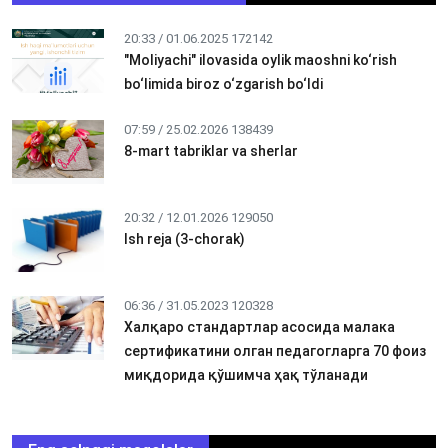
20:33 / 01.06.2025
172142
"Moliyachi" ilovasida oylik maoshni ko‘rish
bo‘limida biroz o‘zgarish bo‘ldi
07:59 / 25.02.2026
138439
8-mart tabriklar va sherlar
20:32 / 12.01.2026
129050
Ish reja (3-chorak)
06:36 / 31.05.2023
120328
Халқаро стандартлар асосида малака
сертификатини олган педагогларга 70 фоиз
миқдорида қўшимча ҳақ тўланади