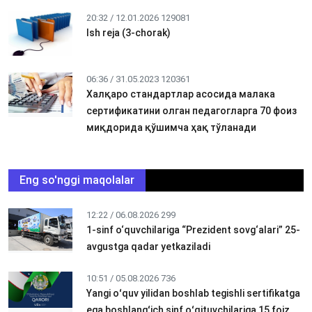
20:32 / 12.01.2026
129081
Ish reja (3-chorak)
06:36 / 31.05.2023
120361
Халқаро стандартлар асосида малака
сертификатини олган педагогларга 70 фоиз
миқдорида қўшимча ҳақ тўланади
Eng so'nggi maqolalar
12:22 / 06.08.2026
299
1-sinf o‘quvchilariga “Prezident sovg‘alari” 25-
avgustga qadar yetkaziladi
10:51 / 05.08.2026
736
Yangi oʻquv yilidan boshlab tegishli sertifikatga
ega boshlangʻich sinf oʻqituvchilariga 15 foiz