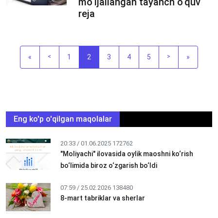
mo‘ljallangan tayanch o‘quv
reja
«
<
1
2
3
4
5
>
»
Eng ko'p o'qilgan maqolalar
20:33 / 01.06.2025
172762
"Moliyachi" ilovasida oylik maoshni ko‘rish
bo‘limida biroz o‘zgarish bo‘ldi
07:59 / 25.02.2026
138480
8-mart tabriklar va sherlar