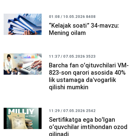
01:08 / 10.05.2026
8408
“Kelajak soati” 34-mavzu:
Mening oilam
11:37 / 07.05.2026
3523
Barcha fan oʻqituvchilari VM-
823-son qarori asosida 40%
lik ustamaga da'vogarlik
qilishi mumkin
11:29 / 07.05.2026
2542
Sertifikatga ega boʻlgan
oʻquvchilar imtihondan ozod
qilinadi