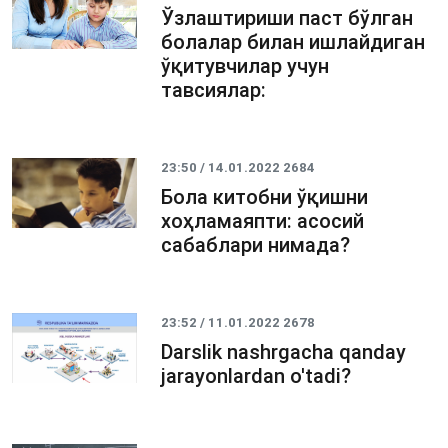
Ўзлаштириши паст бўлган
болалар билан ишлайдиган
ўқитувчилар учун
тавсиялар:
23:50 / 14.01.2022
2684
Бола китобни ўқишни
хоҳламаяпти: асосий
сабаблари нимада?
23:52 / 11.01.2022
2678
Darslik nashrgacha qanday
jarayonlardan o'tadi?