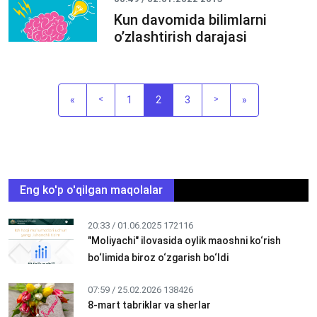
Kun davomida bilimlarni
oʼzlashtirish darajasi
«
<
1
2
3
>
»
Eng ko'p o'qilgan maqolalar
20:33 / 01.06.2025
172116
"Moliyachi" ilovasida oylik maoshni ko‘rish
bo‘limida biroz o‘zgarish bo‘ldi
07:59 / 25.02.2026
138426
8-mart tabriklar va sherlar