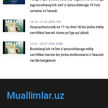
ega boshlangʻich sinf oʻqituvchilariga 15 foiz
ustama toʻlanadi
18:19 / 31.07.2026
709
Huquqshunoslik va 11 ta chet tili bo‘yicha milliy
sertifikat berish tizimi yo‘lga qo‘yiladi
12:51 / 30.07.2026
2598
Boshlang‘ich ta’lim o‘qituvchilariga milliy
sertifikat berish bo‘yicha imtihonlarni o‘tkazish
tartibi belgilandi
Muallimlar.uz