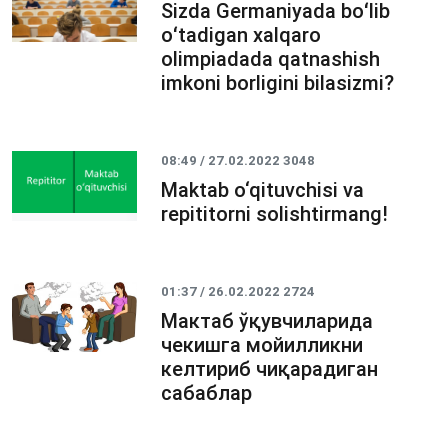
Sizda Germaniyada boʻlib
oʻtadigan xalqaro
olimpiadada qatnashish
imkoni borligini bilasizmi?
08:49 / 27.02.2022
3048
Maktab o‘qituvchisi va
repititorni solishtirmang!
01:37 / 26.02.2022
2724
Мактаб ўқувчиларида
чекишга мойилликни
келтириб чиқарадиган
сабаблар