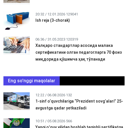
20:32 / 12.01.2026
129041
Ish reja (3-chorak)
06:36 / 31.05.2023
120319
Халқаро стандартлар асосида малака
сертификатини олган педагогларга 70 фоиз
миқдорида қўшимча ҳақ тўланади
Eng so'nggi maqolalar
12:22 / 06.08.2026
132
1-sinf o‘quvchilariga “Prezident sovg‘alari” 25-
avgustga qadar yetkaziladi
10:51 / 05.08.2026
566
Yangi oʻquv yilidan boshlab tegishli sertifikatga