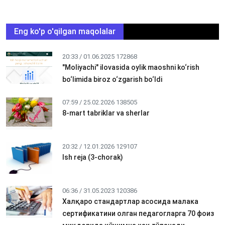
Eng ko'p o'qilgan maqolalar
20:33 / 01.06.2025
172868
"Moliyachi" ilovasida oylik maoshni ko‘rish
bo‘limida biroz o‘zgarish bo‘ldi
07:59 / 25.02.2026
138505
8-mart tabriklar va sherlar
20:32 / 12.01.2026
129107
Ish reja (3-chorak)
06:36 / 31.05.2023
120386
Халқаро стандартлар асосида малака
сертификатини олган педагогларга 70 фоиз