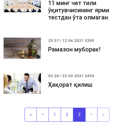
11 минг чет тили
ўқитувчисининг ярми
тестдан ўта олмаган
23:37 / 12.04.2021
3300
Рамазон муборак!
03:28 / 22.03.2021
2450
Ҳақорат қилиш
«
<
1
2
3
>
»