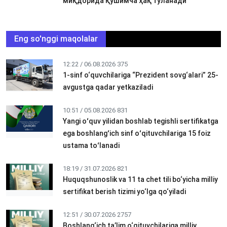
миқдорида қўшимча ҳақ тўланади
Eng so'nggi maqolalar
12:22 / 06.08.2026
375
1-sinf o‘quvchilariga “Prezident sovg‘alari” 25-
avgustga qadar yetkaziladi
10:51 / 05.08.2026
831
Yangi oʻquv yilidan boshlab tegishli sertifikatga
ega boshlangʻich sinf oʻqituvchilariga 15 foiz
ustama toʻlanadi
18:19 / 31.07.2026
821
Huquqshunoslik va 11 ta chet tili bo‘yicha milliy
sertifikat berish tizimi yo‘lga qo‘yiladi
12:51 / 30.07.2026
2757
Boshlang‘ich ta’lim o‘qituvchilariga milliy