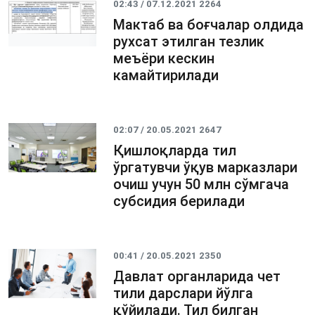
02:43 / 07.12.2021
2264
​Мактаб ва боғчалар олдида
рухсат этилган тезлик
меъёри кескин
камайтирилади
02:07 / 20.05.2021
2647
Қишлоқларда тил
ўргатувчи ўқув марказлари
очиш учун 50 млн сўмгача
субсидия берилади
00:41 / 20.05.2021
2350
Давлат органларида чет
тили дарслари йўлга
қўйилади. Тил билган