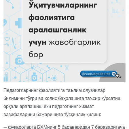
Педагогларнинг фаолиятига таълим олувчилар
билимини тўғри ва холис баҳолашига таъсир кўрсатиш
орқали аралашиш ёки педагогнинг хизмат
вазифаларини бажаришига тўсқинлик қилиш:
➖ фуқароларга БҲМнинг 5 бараваридан 7 бараваригача