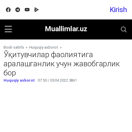
Kirish
Facebook
Telegram
Youtube
Google play
Muallimlar.uz
Bosh sahifa
»
Huquqiy axborot
»
Ўқитувчилар фаолиятига
аралашганлик учун жавобгарлик
бор
Huquqiy axborot
07:50 / 03.04.2022
3861