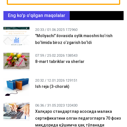
Eng ko'p o'qilgan maqolalar
20:33 / 01.06.2025
172960
"Moliyachi" ilovasida oylik maoshni ko‘rish
bo‘limida biroz o‘zgarish bo‘ldi
07:59 / 25.02.2026
138543
8-mart tabriklar va sherlar
20:32 / 12.01.2026
129151
Ish reja (3-chorak)
06:36 / 31.05.2023
120430
Халқаро стандартлар асосида малака
сертификатини олган педагогларга 70 фоиз
миқдорида қўшимча ҳақ тўланади