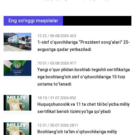
Eng so'nggi maqolalar
12:22 / 06.08.2026
423
1-sinf o‘quvchilariga “Prezident sovg‘alari” 25-
avgustga qadar yetkaziladi
10:51 / 05.08.2026
917
Yangi oʻquv yilidan boshlab tegishli sertifikatga
ega boshlangʻich sinf oʻqituvchilariga 15 foiz
ustama toʻlanadi
18:19 / 31.07.2026
852
Huquqshunoslik va 11 ta chet tili bo‘yicha milliy
sertifikat berish tizimi yo‘lga qo‘yiladi
12:51 / 30.07.2026
2811
Boshlang‘ich ta’lim o‘qituvchilariga milliy