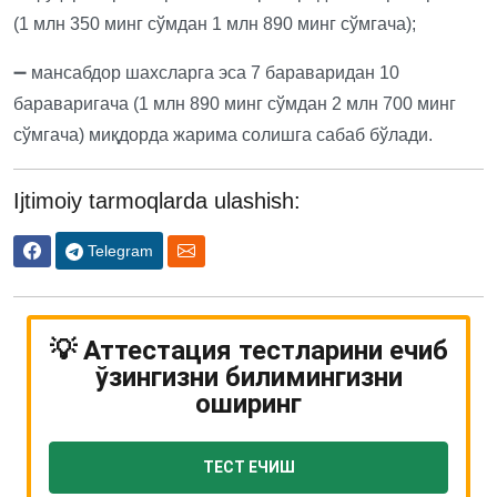
(1 млн 350 минг сўмдан 1 млн 890 минг сўмгача);
➖ мансабдор шахсларга эса 7 бараваридан 10
бараваригача (1 млн 890 минг сўмдан 2 млн 700 минг
сўмгача) миқдорда жарима солишга сабаб бўлади.
Ijtimoiy tarmoqlarda ulashish:
Telegram
💡 Аттестация тестларини ечиб
ўзингизни билимингизни
оширинг
ТЕСТ ЕЧИШ