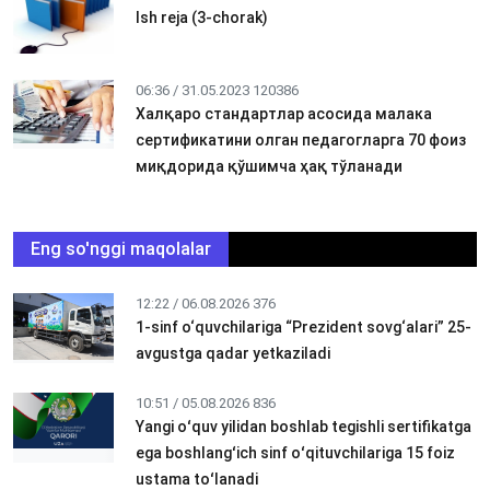
Ish reja (3-chorak)
06:36 / 31.05.2023
120386
Халқаро стандартлар асосида малака
сертификатини олган педагогларга 70 фоиз
миқдорида қўшимча ҳақ тўланади
Eng so'nggi maqolalar
12:22 / 06.08.2026
376
1-sinf o‘quvchilariga “Prezident sovg‘alari” 25-
avgustga qadar yetkaziladi
10:51 / 05.08.2026
836
Yangi oʻquv yilidan boshlab tegishli sertifikatga
ega boshlangʻich sinf oʻqituvchilariga 15 foiz
ustama toʻlanadi