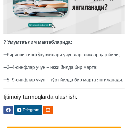
? Умумтаълим мактабларида:
➖биринчи синф ўқувчилари учун дарсликлар ҳар йили;
➖2–4-синфлар учун – икки йилда бир марта;
➖5–9-синфлар учун – тўрт йилда бир марта янгиланади.
Ijtimoiy tarmoqlarda ulashish:
Telegram