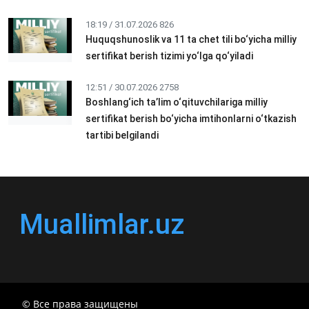
18:19 / 31.07.2026
826
Huquqshunoslik va 11 ta chet tili bo‘yicha milliy
sertifikat berish tizimi yo‘lga qo‘yiladi
12:51 / 30.07.2026
2758
Boshlang‘ich ta’lim o‘qituvchilariga milliy
sertifikat berish bo‘yicha imtihonlarni o‘tkazish
tartibi belgilandi
Muallimlar.uz
© Все права защищены