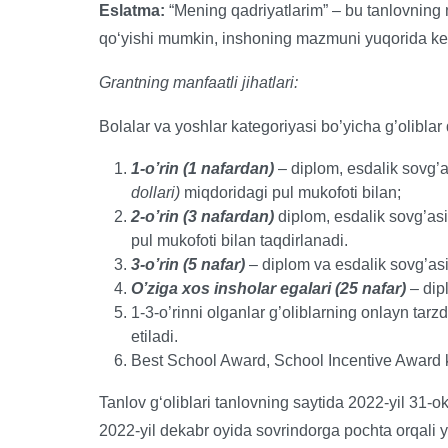
Eslatma:
“Mening qadriyatlarim” – bu tanlovning 
qoʻyishi mumkin, inshoning mazmuni yuqorida kelt
Grantning manfaatli jihatlari:
Bolalar va yoshlar kategoriyasi bo’yicha g’olibla
1-o’rin (1 nafardan)
– diplom, esdalik sovg’
dollari)
miqdoridagi pul mukofoti bilan;
2-o’rin (3 nafardan)
diplom, esdalik sovg’as
pul mukofoti bilan taqdirlanadi.
3-o’rin (5 nafar)
– diplom va esdalik sovg’asi
O’ziga xos insholar egalari (25 nafar)
– dip
1-3-o’rinni olganlar g’oliblarning onlayn tarz
etiladi.
Best School Award, School Incentive Award 
Tanlov gʻoliblari tanlovning saytida 2022-yil 31-o
2022-yil dekabr oyida sovrindorga pochta orqali y