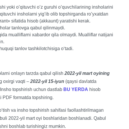
hi yoki o’qituvchi o’z guruhi o’quvchilarining insholarini
’qituvchi insholarni yig’ib olib topshirganda ro’yxatdan
ant» sifatida hisob (akkaunt) yaratishi kerak.
holar tanlovga qabul qilinmaydi.
ida mualliflarni xabardor qila olmaydi. Mualliflar natijani
in.
huquqi tanlov tashkilotchisiga oʻtadi.
olarni onlayn tarzda qabul qilish
2022-yil mart oyining
g oxirgi vaqti –
2022-yil 15-iyun
(qaysi davlatda
. Insho topshirish uchun dastlab
BU YERDA
hisob
i PDF formatda topshiring.
ʻtish va insho topshirish sahifasi faollashtirilmagan
buli 2022-yil mart oyi boshlaridan boshlanadi. Qabul
shni boshlab turishingiz mumkin.