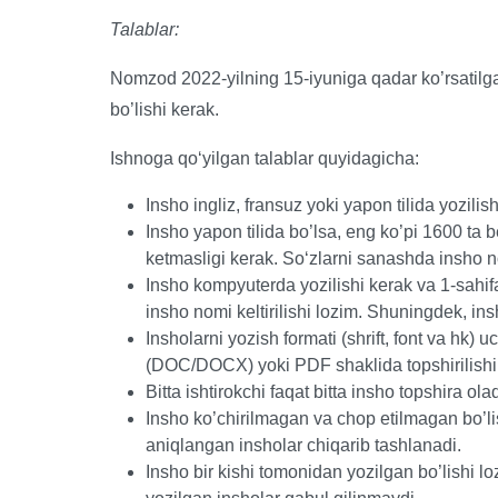
Talablar:
Nomzod 2022-yilning 15-iyuniga qadar ko’rsatil
bo’lishi kerak.
Ishnoga qoʻyilgan talablar quyidagicha:
Insho ingliz, fransuz yoki yapon tilida yozilish
Insho yapon tilida bo’lsa, eng ko’pi 1600 ta b
ketmasligi kerak. Soʻzlarni sanashda insho n
Insho kompyuterda yozilishi kerak va 1-sahif
insho nomi keltirilishi lozim. Shuningdek, ins
Insholarni yozish formati (shrift, font va hk)
(DOC/DOCX) yoki PDF shaklida topshirilishi
Bitta ishtirokchi faqat bitta insho topshira olad
Insho ko’chirilmagan va chop etilmagan bo’lish
aniqlangan insholar chiqarib tashlanadi.
Insho bir kishi tomonidan yozilgan bo’lishi lo