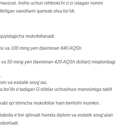
mavzusi. Insho uchun ishtirokchi oʻzi istagan nomni
irilgan savollarni qamrab olsa boʻldi.
r quyidagicha mukofotlanadi:
asi va
100 ming yen (taxminan 840 AQSh
i va
50 ming yen (taxminan 420 AQSh dollari)
miqdoridagi
.
lom va esdalik sovg’asi.
da boʻlib oʻtadigan Gʻoliblar uchrashuvi marosimiga taklif
kabi qo’shimcha mukofotlar ham berilishi mumkin.
ktabrda eʼlon qilinadi hamda diplom va esdalik sovgʻalari
uboriladi.