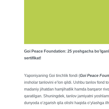
Goi Peace Foundation: 25 yoshgacha bo’lganla
sertifikat!
Yaponiyaning Goi tinchlik fondi (
Goi Peace Foun
insholar tanlovini e’lon qildi. Ushbu tanlov fond t
madaniy jihatdan hamjihatlik hamda barqaror rivoj
qaratilgan. Shuningdek, tanlov jamiyatni yoshlarn
dunyoda oʻzgarish qila olishi haqida oʻylashga il