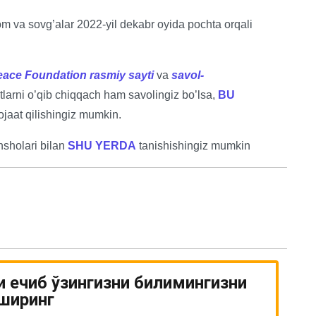
lom va sovg’alar 2022-yil dekabr oyida pochta orqali
ace Foundation rasmiy sayti
va
savol-
tlarni o’qib chiqqach ham savolingiz bo’lsa,
BU
ojaat qilishingiz mumkin.
insholari bilan
SHU YERDA
tanishishingiz mumkin
и ечиб ўзингизни билимингизни
ширинг