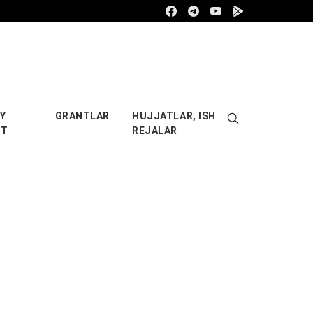
Facebook
Telegram
Youtube
Google play
Y
GRANTLAR
HUJJATLAR, ISH
OT
REJALAR