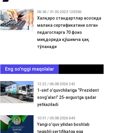
06:36 / 31.05.2023
120336
Халқаро стандартлар асосида
малака сертификатини олган
педагогларга 70 фоиз
миқдорида қўшимча ҳақ
тўланади
Eng so'nggi maqolalar
12:22 / 06.08.2026
242
1-sinf o‘quvchilariga “Prezident
sovg‘alari” 25-avgustga qadar
yetkaziladi
10:51 / 05.08.2026
645
Yangi oʻquv yilidan boshlab
tegishli sertifikatga ega