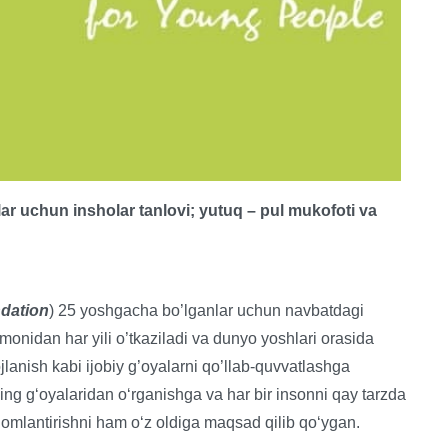
r uchun insholar tanlovi; yutuq – pul mukofoti va
dation
) 25 yoshgacha bo’lganlar uchun navbatdagi
omonidan har yili o’tkaziladi va dunyo yoshlari orasida
lanish kabi ijobiy g’oyalarni qo’llab-quvvatlashga
ing gʻoyalaridan oʻrganishga va har bir insonni qay tarzda
homlantirishni ham oʻz oldiga maqsad qilib qoʻygan.