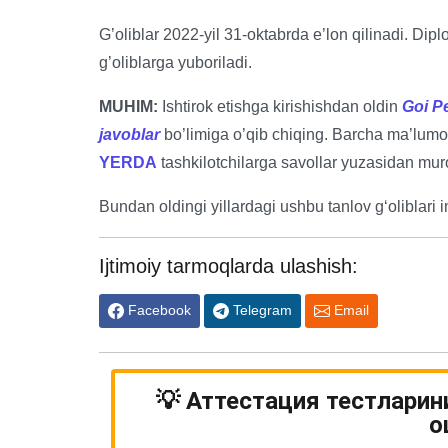
G’oliblar 2022-yil 31-oktabrda e’lon qilinadi. Dip
g’oliblarga yuboriladi.
MUHIM:
Ishtirok etishga kirishishdan oldin
Goi Pe
javoblar
bo’limiga o’qib chiqing. Barcha ma’lumo
YERDA
tashkilotchilarga savollar yuzasidan mur
Bundan oldingi yillardagi ushbu tanlov gʻoliblari 
Ijtimoiy tarmoqlarda ulashish:
Facebook
Telegram
Email
💡 Аттестация тестларин
о