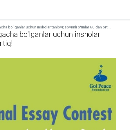
 boʻlganlar uchun insholar tanlovi; sovrinli oʻrinlar 60 dan orti...
acha boʻlganlar uchun insholar
rtiq!