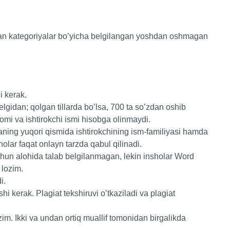
gan kategoriyalar bo’yicha belgilangan yoshdan oshmagan
i kerak.
elgidan; qolgan tillarda bo’lsa, 700 ta so’zdan oshib
omi va ishtirokchi ismi hisobga olinmaydi.
aning yuqori qismida ishtirokchining ism-familiyasi hamda
holar faqat onlayn tarzda qabul qilinadi.
 uchun alohida talab belgilanmagan, lekin insholar Word
 lozim.
i.
i kerak. Plagiat tekshiruvi o’tkaziladi va plagiat
zim. Ikki va undan ortiq muallif tomonidan birgalikda