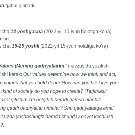
da
qabul qilinadi.
yicha
14 yoshgacha
(2022-yil 15-iyun holatiga ko’ra)
mkin.
yicha
15-25 yoshli
(2022-yil 15-iyun holatiga ko’ra)
alues (Mening qadriyatlarim”
mavzusida yozilishi
ishi kerak:
Our values determine how we think and act,
he values that you hold dear? How can you best live your
at kind of society do you hope to create? (Tarjimasi:
akat qilishimizni belgilab beradi hamda ular biz
ng qadrli qadriyatlar nimalar? Shu qadriyatlarga amal
hi tarzda yashashingiz hamda shunday hayot kechirish
?).