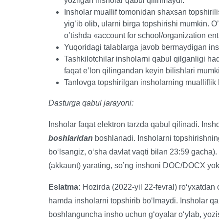
yozilgan insholar qabul qilinmaydi.
Insholar muallif tomonidan shaxsan topshirilis
yig’ib olib, ularni birga topshirishi mumkin. O
o’tishda «account for school/organization entr
Yuqoridagi talablarga javob bermaydigan ins
Tashkilotchilar insholarni qabul qilganligi haq
faqat e’lon qilingandan keyin bilishlari mumk
Tanlovga topshirilgan insholarning mualliflik 
Dasturga qabul jarayoni:
Insholar faqat elektron tarzda qabul qilinadi. Insh
boshlaridan
boshlanadi. Insholarni topshirishnin
boʻlsangiz, oʻsha davlat vaqti bilan 23:59 gacha)
(akkaunt) yarating, so’ng inshoni DOC/DOCX yok
Eslatma:
Hozirda (2022-yil 22-fevral) roʻyxatdan o
hamda insholarni topshirib boʻlmaydi. Insholar qa
boshlanguncha insho uchun gʻoyalar oʻylab, yozi