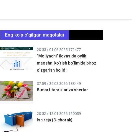
Eng ko'p o'qilgan maqolalar
20:33 / 01.06.2025
172477
"Moliyachi" ilovasida oylik
maoshni ko‘rish bo‘limida biroz
o‘zgarish bo‘ldi
07:59 / 25.02.2026
138449
8-mart tabriklar va sherlar
20:32 / 12.01.2026
129059
Ish reja (3-chorak)