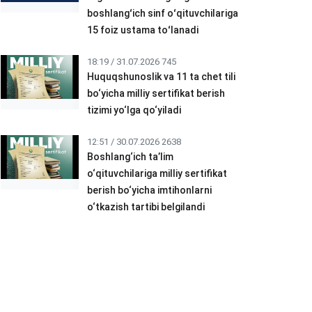
boshlangʻich sinf oʻqituvchilariga
15 foiz ustama toʻlanadi
18:19 / 31.07.2026
745
Huquqshunoslik va 11 ta chet tili
bo‘yicha milliy sertifikat berish
tizimi yo‘lga qo‘yiladi
12:51 / 30.07.2026
2638
Boshlang‘ich ta’lim
o‘qituvchilariga milliy sertifikat
berish bo‘yicha imtihonlarni
o‘tkazish tartibi belgilandi