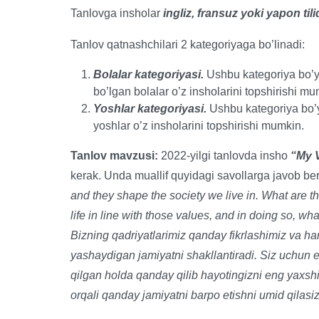
Tanlovga insholar
ingliz, fransuz yoki yapon tili
Tanlov qatnashchilari 2 kategoriyaga bo’linadi:
Bolalar kategoriyasi.
Ushbu kategoriya bo’
bo’lgan bolalar o’z insholarini topshirishi mu
Yoshlar kategoriyasi.
Ushbu kategoriya bo’
yoshlar o’z insholarini topshirishi mumkin.
Tanlov mavzusi:
2022-yilgi tanlovda insho
“My V
kerak. Unda muallif quyidagi savollarga javob ber
and they shape the society we live in. What are t
life in line with those values, and in doing so, wh
Bizning qadriyatlarimiz qanday fikrlashimiz va har
yashaydigan jamiyatni shakllantiradi. Siz uchun e
qilgan holda qanday qilib hayotingizni eng yaxs
orqali qanday jamiyatni barpo etishni umid qilasiz