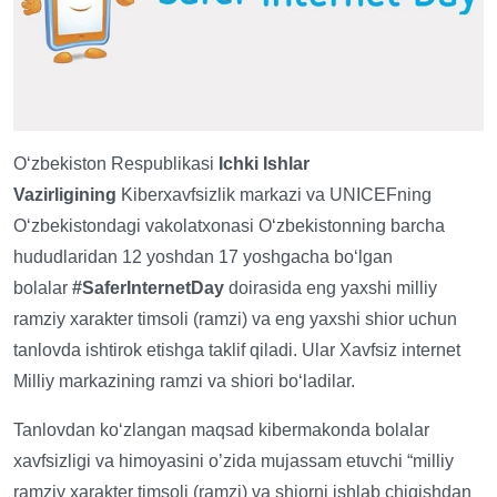
O‘zbekiston Respublikasi
Ichki
I
shlar
Vazirligining
Kiberxavfsizlik markazi va UNICEFning
O‘zbekistondagi vakolatxonasi O‘zbekistonning barcha
hududlaridan 12 yoshdan 17 yoshgacha bo‘lgan
bolalar
#SaferInternetDay
doirasida eng yaxshi milliy
ramziy xarakter timsoli (ramzi) va eng yaxshi shior uchun
tanlovda ishtirok etishga taklif qiladi. Ular Xavfsiz internet
Milliy markazining ramzi va shiori bo‘ladilar.
Tanlovdan ko‘zlangan maqsad kibermakonda bolalar
xavfsizligi va himoyasini o’zida mujassam etuvchi “milliy
ramziy xarakter timsoli (ramzi) va shiorni ishlab chiqishdan