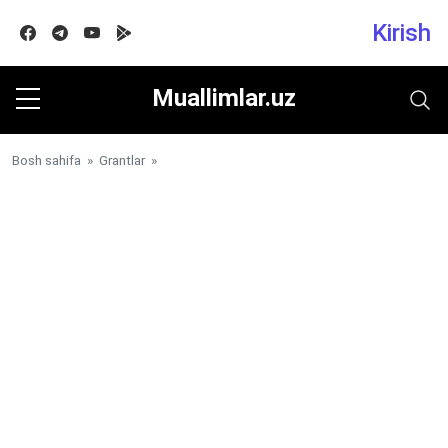
Kirish
Facebook
Telegram
Youtube
Google play
Muallimlar.uz
Bosh sahifa
»
Grantlar
»