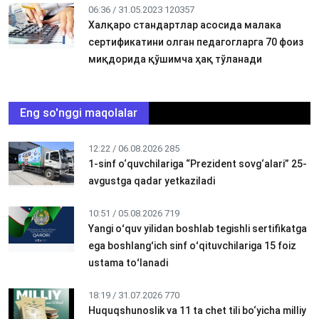
06:36 / 31.05.2023
120357
Халқаро стандартлар асосида малака
сертификатини олган педагогларга 70 фоиз
миқдорида қўшимча ҳақ тўланади
Eng so'nggi maqolalar
12:22 / 06.08.2026
285
1-sinf o‘quvchilariga “Prezident sovg‘alari” 25-
avgustga qadar yetkaziladi
10:51 / 05.08.2026
719
Yangi oʻquv yilidan boshlab tegishli sertifikatga
ega boshlangʻich sinf oʻqituvchilariga 15 foiz
ustama toʻlanadi
18:19 / 31.07.2026
770
Huquqshunoslik va 11 ta chet tili bo‘yicha milliy