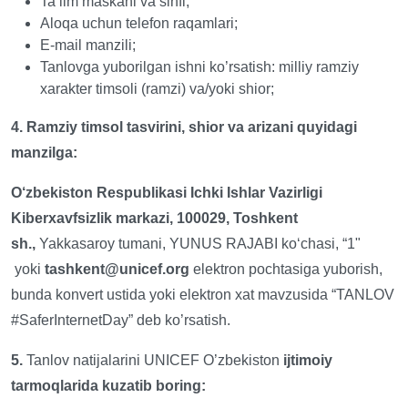
Ta’lim maskani va sinfi;
Aloqa uchun telefon raqamlari;
E-mail manzili;
Tanlovga yuborilgan ishni ko’rsatish: milliy ramziy
xarakter timsoli (ramzi) va/yoki shior;
4. Ramziy timsol tasvirini, shior va arizani quyidagi
manzilga:
O‘zbekiston Respublikasi Ichki Ishlar Vazirligi
Kiberxavfsizlik markazi, 100029, Toshkent
sh.,
Yakkasaroy tumani, YUNUS RAJABI ko‘chasi, “1"
yoki
tashkent@unicef.org
elektron pochtasiga yuborish,
bunda konvert ustida yoki elektron xat mavzusida “TANLOV
#SaferInternetDay” deb ko’rsatish.
5.
Tanlov natijalarini
UNICEF O’zbekiston
ijtimoiy
tarmoqlarida kuzatib boring: