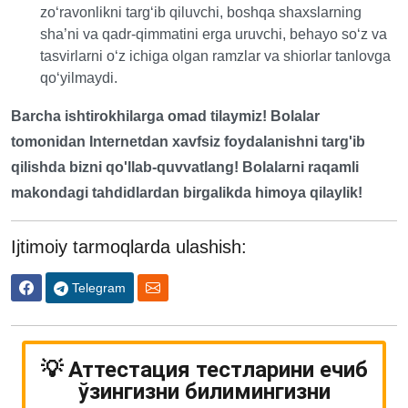
zo‘ravonlikni targ‘ib qiluvchi, boshqa shaxslarning
sha’ni va qadr-qimmatini erga uruvchi, behayo so‘z va
tasvirlarni o‘z ichiga olgan ramzlar va shiorlar tanlovga
qo‘yilmaydi.
Barcha ishtirokhilarga omad tilaymiz! Bolalar
tomonidan Internetdan xavfsiz foydalanishni targ'ib
qilishda bizni qo'llab-quvvatlang! Bolalarni raqamli
makondagi tahdidlardan birgalikda himoya qilaylik!
Ijtimoiy tarmoqlarda ulashish:
Telegram
💡 Аттестация тестларини ечиб
ўзингизни билимингизни