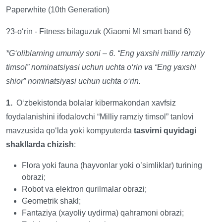
Paperwhite (10th Generation)
?3-o‘rin - Fitness bilaguzuk (Xiaomi MI smart band 6)
*G‘oliblarning umumiy soni – 6. “Eng yaxshi milliy ramziy
timsol” nominatsiyasi uchun uchta o‘rin va “Eng yaxshi
shior” nominatsiyasi uchun uchta o‘rin.
1.
O‘zbekistonda bolalar kibermakondan xavfsiz
foydalanishini ifodalovchi “Milliy ramziy timsol” tanlovi
mavzusida qo‘lda yoki kompyuterda
tasvirni quyidagi
shakllarda chizish
:
Flora yoki fauna (hayvonlar yoki o’simliklar) turining
obrazi;
Robot va elektron qurilmalar obrazi;
Geometrik shakl;
Fantaziya (xayoliy uydirma) qahramoni obrazi;