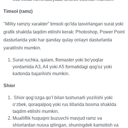
Timsol
(
ramz
)
"Milliy ramziy xarakter” timsoli qo'lda tasvirlangan surat yoki
grafik shaklda taqdim etilishi kerak: Photoshop, Power Point
dasturlarida yoki har qanday qulay onlayn dasturlarda
yaratilishi mumkin.
Surat ruchka, qalam, flomaster yoki bo'yoqlar
yordamida A3, A4 yoki A5 formatidagi qog'oz yoki
kartonda bajarilishi mumkin.
Shior
Shior qogʻozga qo’l bilan tushunarli yozilishi yoki
oʻzbek, qoraqalpoq yoki rus tillarida bosma shaklda
taqdim etilishi mumkin.
Mualliflik huquqini buzuvchi mavjud ramz va
shiorlardan nusxa qilingan, shuningdek kamsitish va