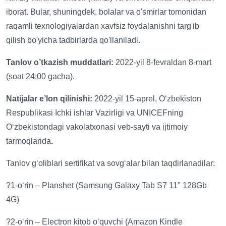
iborat. Bular, shuningdek, bolalar va o'smirlar tomonidan
raqamli texnologiyalardan xavfsiz foydalanishni targ'ib
qilish bo'yicha tadbirlarda qo'llaniladi.
Tanlov o’tkazish muddatlari:
2022-yil 8-fevraldan 8-mart
(soat 24:00 gacha).
Natijalar e’lon qilinishi:
2022-yil 15-aprel, O‘zbekiston
Respublikasi Ichki ishlar Vazirligi va UNICEFning
O‘zbekistondagi vakolatxonasi veb-sayti va ijtimoiy
tarmoqlarida
.
Tanlov g‘oliblari sertifikat va sovg‘alar bilan taqdirlanadilar:
?1-o‘rin – Planshet (Samsung Galaxy Tab S7 11" 128Gb
4G)
?2-o‘rin – Electron kitob o‘quvchi (Amazon Kindle