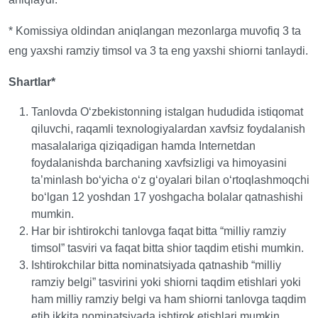
* Komissiya oldindan aniqlangan mezonlarga muvofiq 3 ta
eng yaxshi ramziy timsol va 3 ta eng yaxshi shiorni tanlaydi.
Shartlar*
Tanlovda O‘zbekistonning istalgan hududida istiqomat
qiluvchi, raqamli texnologiyalardan xavfsiz foydalanish
masalalariga qiziqadigan hamda Internetdan
foydalanishda barchaning xavfsizligi va himoyasini
ta’minlash bo‘yicha o‘z g‘oyalari bilan o‘rtoqlashmoqchi
bo‘lgan 12 yoshdan 17 yoshgacha bolalar qatnashishi
mumkin.
Har bir ishtirokchi tanlovga faqat bitta “milliy ramziy
timsol” tasviri va faqat bitta shior taqdim etishi mumkin.
Ishtirokchilar bitta nominatsiyada qatnashib “milliy
ramziy belgi” tasvirini yoki shiorni taqdim etishlari yoki
ham milliy ramziy belgi va ham shiorni tanlovga taqdim
etib ikkita nominatsiyada ishtirok etishlari mumkin.