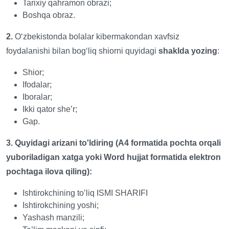
Tarixiy qahramon obrazi;
Boshqa obraz.
2.
O‘zbekistonda bolalar kibermakondan xavfsiz
foydalanishi bilan bog‘liq shiorni quyidagi
shaklda yozing
:
Shior;
Ifodalar;
Iboralar;
Ikki qator she’r;
Gap.
3. Quyidagi arizani to'ldiring (A4 formatida pochta orqali
yuboriladigan xatga yoki Word hujjat formatida elektron
pochtaga ilova qiling):
Ishtirokchining to’liq ISMI SHARIFI
Ishtirokchining yoshi;
Yashash manzili;