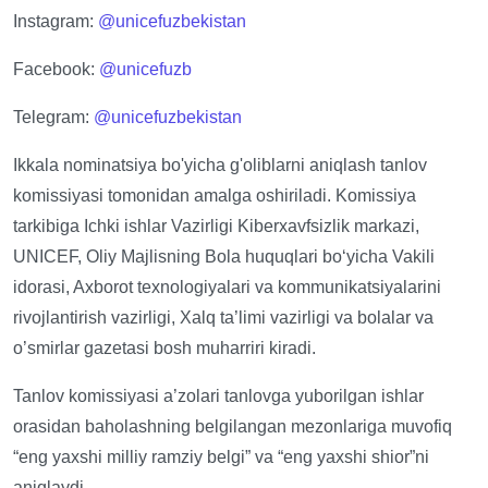
Instagram:
@unicefuzbekistan
Facebook:
@unicefuzb
Telegram:
@unicefuzbekistan
Ikkala nominatsiya bo'yicha g'oliblarni aniqlash tanlov
komissiyasi tomonidan amalga oshiriladi. Komissiya
tarkibiga Ichki ishlar Vazirligi Kiberxavfsizlik markazi,
UNICEF, Oliy Majlisning Bola huquqlari bo‘yicha Vakili
idorasi, Axborot texnologiyalari va kommunikatsiyalarini
rivojlantirish vazirligi, Xalq ta’limi vazirligi va bolalar va
o’smirlar gazetasi bosh muharriri kiradi.
Tanlov komissiyasi a’zolari tanlovga yuborilgan ishlar
orasidan baholashning belgilangan mezonlariga muvofiq
“eng yaxshi milliy ramziy belgi” va “eng yaxshi shior”ni
aniqlaydi.