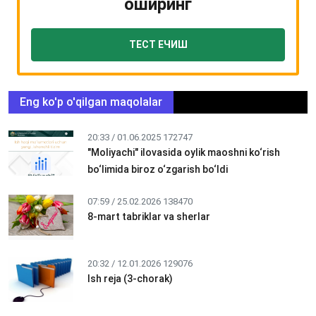
оширинг
ТЕСТ ЕЧИШ
Eng ko'p o'qilgan maqolalar
20:33 / 01.06.2025
172747
"Moliyachi" ilovasida oylik maoshni ko‘rish
bo‘limida biroz o‘zgarish bo‘ldi
07:59 / 25.02.2026
138470
8-mart tabriklar va sherlar
20:32 / 12.01.2026
129076
Ish reja (3-chorak)