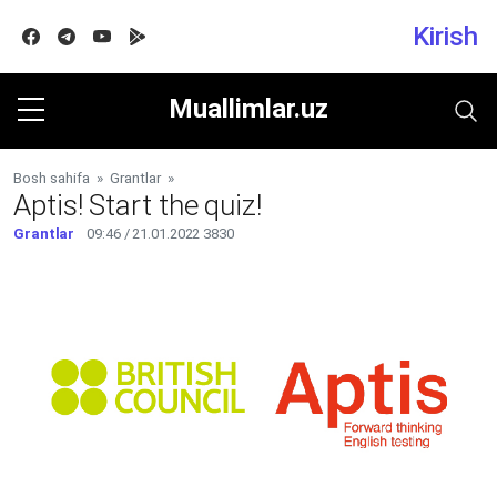
Kirish
Facebook
Telegram
Youtube
Google play
Muallimlar.uz
Bosh sahifa
»
Grantlar
»
Aptis! Start the quiz!
Grantlar
09:46 / 21.01.2022
3830