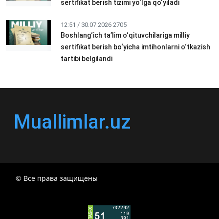
sertifikat berish tizimi yo‘lga qo‘yiladi
12:51 / 30.07.2026
2705
Boshlang‘ich ta’lim o‘qituvchilariga milliy
sertifikat berish bo‘yicha imtihonlarni o‘tkazish
tartibi belgilandi
Muallimlar.uz
© Все права защищены
РЕСПУБЛИКА УЗБЕКИСТАН МИНИСТР ДОШКОЛЬНОГО
И ШКОЛЬНОГО ОБРАЗОВАНИЯ КОМАНДА в
общеобразовательных учреждениях в 2024-2025