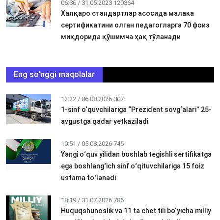
06:36 / 31.05.2023
120364
Халқаро стандартлар асосида малака
сертификатини олган педагогларга 70 фоиз
миқдорида қўшимча ҳақ тўланади
Eng so'nggi maqolalar
12:22 / 06.08.2026
307
1-sinf o‘quvchilariga “Prezident sovg‘alari” 25-
avgustga qadar yetkaziladi
10:51 / 05.08.2026
745
Yangi oʻquv yilidan boshlab tegishli sertifikatga
ega boshlangʻich sinf oʻqituvchilariga 15 foiz
ustama toʻlanadi
18:19 / 31.07.2026
786
Huquqshunoslik va 11 ta chet tili bo‘yicha milliy