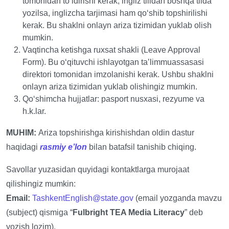
tomonidan toʻldirishi kerak; ingliz tilidan boshqa tilda
yozilsa, inglizcha tarjimasi ham qoʻshib topshirilishi
kerak. Bu shaklni onlayn ariza tizimidan yuklab olish
mumkin.
Vaqtincha ketishga ruxsat shakli (Leave Approval
Form). Bu oʻqituvchi ishlayotgan taʼlimmuassasasi
direktori tomonidan imzolanishi kerak. Ushbu shaklni
onlayn ariza tizimidan yuklab olishingiz mumkin.
Qoʻshimcha hujjatlar: pasport nusxasi, rezyume va
h.k.lar.
MUHIM:
Ariza topshirishga kirishishdan oldin dastur
haqidagi
rasmiy eʼlon
bilan batafsil tanishib chiqing.
Savollar yuzasidan quyidagi kontaktlarga murojaat
qilishingiz mumkin:
Email:
TashkentEnglish@state.gov
(email yozganda mavzu
(subject) qismiga “
Fulbright TEA Media Literacy
” deb
yozish lozim).