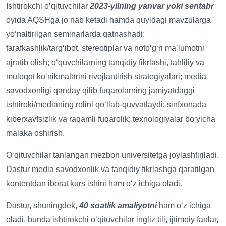
Ishtirokchi oʻqituvchilar
2023-yilning yanvar yoki sentabr
oyida AQSHga joʻnab ketadi hamda quyidagi mavzularga
yoʻnaltirilgan seminarlarda qatnashadi:
tarafkashlik/targʻibot, stereotiplar va notoʻgʻri maʼlumotni
ajratib olish; oʻquvchilarning tanqidiy fikrlashi, tahliliy va
muloqot koʻnikmalarini rivojlantirish strategiyalari; media
savodxonligi qanday qilib fuqarolarning jamiyatdaggi
ishtiroki/medianing rolini qoʻllab-quvvatlaydi; sinfxonada
kiberxavfsizlik va raqamli fuqarolik; texnologiyalar boʻyicha
malaka oshirish.
Oʻqituvchilar tanlangan mezbon universitetga joylashtiriladi.
Dastur media savodxonlik va tanqidiy fikrlashga qaratilgan
kontentdan iborat kurs ishini ham oʻz ichiga oladi.
Dastur, shuningdek,
40 soatlik amaliyotni
ham oʻz ichiga
oladi, bunda ishtirokchi oʻqituvchilar ingliz tili, ijtimoiy fanlar,