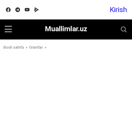
Kirish
Facebook
Telegram
Youtube
Google play
Muallimlar.uz
Bosh sahifa
»
Grantlar
»