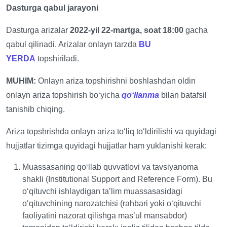
Dasturga qabul jarayoni
Dasturga arizalar
2022-yil 22-martga, soat 18:00
gacha
qabul qilinadi. Arizalar onlayn tarzda
BU
YERDA
topshiriladi.
MUHIM:
Onlayn ariza topshirishni boshlashdan oldin
onlayn ariza topshirish boʻyicha
qoʻllanma
bilan batafsil
tanishib chiqing.
Ariza topshrishda onlayn ariza toʻliq toʻldirilishi va quyidagi
hujjatlar tizimga quyidagi hujjatlar ham yuklanishi kerak:
Muassasaning qoʻllab quvvatlovi va tavsiyanoma
shakli (Institutional Support and Reference Form). Bu
oʻqituvchi ishlaydigan taʼlim muassasasidagi
oʻqituvchining narozatchisi (rahbari yoki oʻqituvchi
faoliyatini nazorat qilishga masʼul mansabdor)