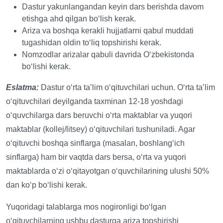
Dastur yakunlangandan keyin dars berishda davom
etishga ahd qilgan boʻlish kerak.
Ariza va boshqa kerakli hujjatlarni qabul muddati
tugashidan oldin toʻliq topshirishi kerak.
Nomzodlar arizalar qabuli davrida Oʻzbekistonda
boʻlishi kerak.
Eslatma:
Dastur oʻrta taʼlim oʻqituvchilari uchun. Oʻrta taʼlim
oʻqituvchilari deyilganda taxminan 12-18 yoshdagi
oʻquvchilarga dars beruvchi oʻrta maktablar va yuqori
maktablar (kollej/litsey) oʻqituvchilari tushuniladi. Agar
oʻqituvchi boshqa sinflarga (masalan, boshlangʻich
sinflarga) ham bir vaqtda dars bersa, oʻrta va yuqori
maktablarda oʻzi oʻqitayotgan oʻquvchilarining ulushi 50%
dan koʻp boʻlishi kerak.
Yuqoridagi talablarga mos nogironligi boʻlgan
oʻqituvchilarning ushbu dasturga ariza topshirishi