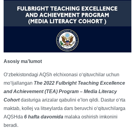
Asosiy maʼlumot
Oʻzbekistondagi AQSh elchixonasi oʻqituvchilar uchun
moʻljallangan
The 2022 Fulbright Teaching Excellence
and Achievement (TEA) Program – Media Literacy
Cohort
dasturiga arizalar qabulini eʼlon qildi. Dastur oʻrta
maktab, kollej va litseylarda dars beruvchi oʻqituvchilarga
AQSHda
6 hafta davomida
malaka oshirish imkonini
beradi.