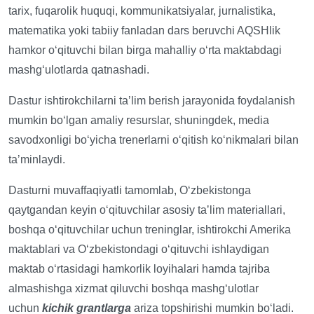
tarix, fuqarolik huquqi, kommunikatsiyalar, jurnalistika,
matematika yoki tabiiy fanladan dars beruvchi AQSHlik
hamkor oʻqituvchi bilan birga mahalliy oʻrta maktabdagi
mashgʻulotlarda qatnashadi.
Dastur ishtirokchilarni taʼlim berish jarayonida foydalanish
mumkin boʻlgan amaliy resurslar, shuningdek, media
savodxonligi boʻyicha trenerlarni oʻqitish koʻnikmalari bilan
taʼminlaydi.
Dasturni muvaffaqiyatli tamomlab, Oʻzbekistonga
qaytgandan keyin oʻqituvchilar asosiy taʼlim materiallari,
boshqa oʻqituvchilar uchun treninglar, ishtirokchi Amerika
maktablari va Oʻzbekistondagi oʻqituvchi ishlaydigan
maktab oʻrtasidagi hamkorlik loyihalari hamda tajriba
almashishga xizmat qiluvchi boshqa mashgʻulotlar
uchun
kichik grantlarga
ariza topshirishi mumkin boʻladi.