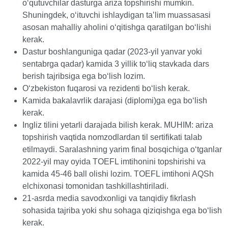
oʻqutuvchilar dasturga ariza topshirishi mumkin.
Shuningdek, oʻituvchi ishlaydigan taʼlim muassasasi
asosan mahalliy aholini oʻqitishga qaratilgan boʻlishi
kerak.
Dastur boshlanguniga qadar (2023-yil yanvar yoki
sentabrga qadar) kamida 3 yillik toʻliq stavkada dars
berish tajribsiga ega boʻlish lozim.
Oʻzbekiston fuqarosi va rezidenti boʻlish kerak.
Kamida bakalavrlik darajasi (diplomi)ga ega boʻlish
kerak.
Ingliz tilini yetarli darajada bilish kerak. MUHIM: ariza
topshirish vaqtida nomzodlardan til sertifikati talab
etilmaydi. Saralashning yarim final bosqichiga oʻtganlar
2022-yil may oyida TOEFL imtihonini topshirishi va
kamida 45-46 ball olishi lozim. TOEFL imtihoni AQSh
elchixonasi tomonidan tashkillashtiriladi.
21-asrda media savodxonligi va tanqidiy fikrlash
sohasida tajriba yoki shu sohaga qiziqishga ega boʻlish
kerak.