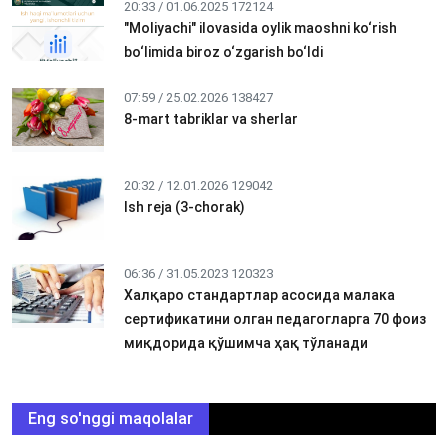
20:33 / 01.06.2025
172124
"Moliyachi" ilovasida oylik maoshni ko‘rish
bo‘limida biroz o‘zgarish bo‘ldi
07:59 / 25.02.2026
138427
8-mart tabriklar va sherlar
20:32 / 12.01.2026
129042
Ish reja (3-chorak)
06:36 / 31.05.2023
120323
Халқаро стандартлар асосида малака
сертификатини олган педагогларга 70 фоиз
миқдорида қўшимча ҳақ тўланади
Eng so'nggi maqolalar