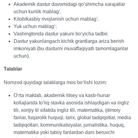
Akademik dastur davomidagi qoʻshimcha xarajatlar
uchun kunlik mablagʻ.
Kitob/kasbiy rivojlanish uchun mablagʻ.
Yuk uchun mablagʻ;
Vashingtonda dastur yakuni boʻyicha tadbir.
Dastur yakunlangach kichik grantlarga ariza berish
imkoniyati (bu dasturni muvaffaqiyatli tamomlaganlar
uchun).
Talablar
Nomzod quyidagi talablarga mos boʻlishi lozim:
Oʻrta maktab, akademik litsey va kasb-hunar
kollajlarida toʻliq stavka asosida ishlaydigan va ingliz
tili, xorijiy til sifatida ingliz tili, matematika, ijtimoiy
fanlar, fuqarolik huquqi, tarix, global tadqiqotlar, media
tadqiqotlari, kommunikatsiyalar, jurnalistika, huquq,
matematika yoki tabiiy fanlardan dars beruvchi