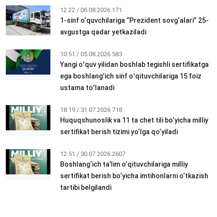
12:22 / 06.08.2026
171
1-sinf o‘quvchilariga “Prezident sovg‘alari” 25-
avgustga qadar yetkaziladi
10:51 / 05.08.2026
583
Yangi oʻquv yilidan boshlab tegishli sertifikatga
ega boshlangʻich sinf oʻqituvchilariga 15 foiz
ustama toʻlanadi
18:19 / 31.07.2026
718
Huquqshunoslik va 11 ta chet tili bo‘yicha milliy
sertifikat berish tizimi yo‘lga qo‘yiladi
12:51 / 30.07.2026
2607
Boshlang‘ich ta’lim o‘qituvchilariga milliy
sertifikat berish bo‘yicha imtihonlarni o‘tkazish
tartibi belgilandi