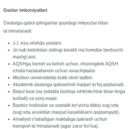
Dastur imkoniyatlari
Dasturga qabul qilinganlar quyidagi imtiyozlar bilan
taʼminalanadi:
J-1 viza olishda yordam.
Joʻnab ketishdan oldingi kerakli maʼlumotlar beriluvchi
mashgʻulot.
AQSHga borish va kelish uchun, shuningdek AQSH
ichida harakatlanish uchun aviachiptalar.
Mezbon universitetda kutib olish tadbiri.
Akademik dasturga qatnashish haqlari toʻliq qoplanadi.
Bepul turar joy (odatda boshqa ishtirokchilar bilan birga
turiladi) va oziq-ovqat.
Baxtsiz hodisalar va xastalik boʻyicha tibbiy sugʻurta
(sugʻurta avvaldan mavjud kasalliklarni qoplamaydi).
Amaliyot oʻtaladigan maktabga qatnash uchun
transport taʼminalanadi (agar zarur boʻlsa).