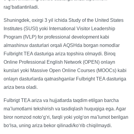
ragʻbatlantiriladi.
Shuningdek, oxirgi 3 yil ichida Study of the United States
Institutes (SUSI) yoki International Visitor Leadership
Program (IVLP) for professional development kabi
almashinuv dasturlari orqali AQSHda borgan nomodlar
Fulbright TEA dasturiga ariza topshira olmaydi. Biroq
Online Professional English Network (OPEN) onlayn
kurslari yoki Massive Open Online Courses (MOOCs) kabi
onlayn dasturlarda qatnashganlar Fulbright TEA dasturiga
ariza bera oladi.
Fulbrigt TEA ariza va hujjatlarda taqdim etilgan barcha
maʼlumotlarni tekshirish va tasdiqlash huquqiga ega. Agar
biror nomzod notoʻgʻri, farqli yoki yolgʻon maʼlumot berilgan
boʻlsa, uning ariza bekor qilinadi/koʻrib chiqilmaydi.