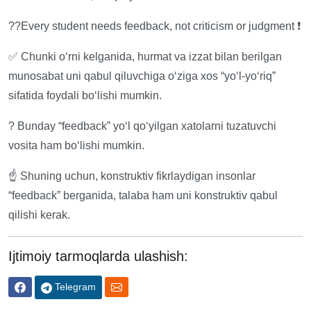
??Every student needs feedback, not criticism or judgment ❗️
✅ Chunki o‘rni kelganida, hurmat va izzat bilan berilgan
munosabat uni qabul qiluvchiga oʻziga xos “yoʻl-yoʻriq”
sifatida foydali boʻlishi mumkin.
? Bunday “feedback” yoʻl qoʻyilgan xatolarni tuzatuvchi
vosita ham boʻlishi mumkin.
☝️ Shuning uchun, konstruktiv fikrlaydigan insonlar
“feedback” berganida, talaba ham uni konstruktiv qabul
qilishi kerak.
Ijtimoiy tarmoqlarda ulashish:
Telegram