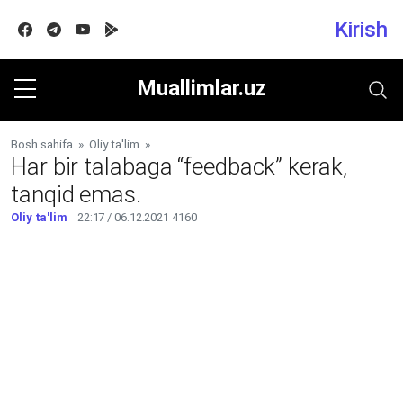
Kirish
Facebook
Telegram
Youtube
Google play
Muallimlar.uz
Bosh sahifa
»
Oliy ta'lim
»
Har bir talabaga “feedback” kerak,
tanqid emas.
Oliy ta'lim
22:17 / 06.12.2021
4160