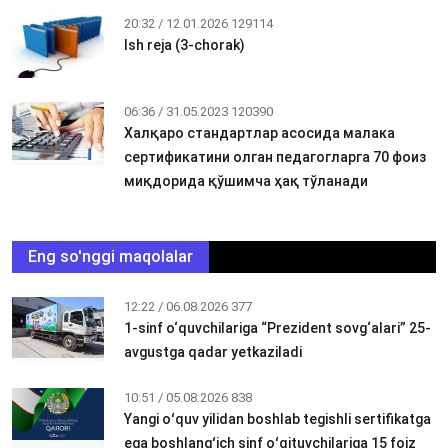
20:32 / 12.01.2026
129114
Ish reja (3-chorak)
06:36 / 31.05.2023
120390
Халқаро стандартлар асосида малака
сертификатини олган педагогларга 70 фоиз
миқдорида қўшимча ҳақ тўланади
Eng so'nggi maqolalar
12:22 / 06.08.2026
377
1-sinf o‘quvchilariga “Prezident sovg‘alari” 25-
avgustga qadar yetkaziladi
10:51 / 05.08.2026
838
Yangi oʻquv yilidan boshlab tegishli sertifikatga
ega boshlangʻich sinf oʻqituvchilariga 15 foiz