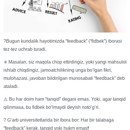
?Bugun kundalik hayotimizda “feedback” (“fidbek”) iborasi
tez-tez uchrab turadi.
✳️ Masalan, siz maqola chop ettirdingiz, yoki yangi mahsulot
ishlab chiqdingiz, jamoatchilikning unga bo‘lgan fikri,
mulohazasi, javoban bildirilgan munosabati “feedback” deb
ataladi.
⚠️ Bu har doim ham “tanqid” degani emas. Yoki, agar tanqid
qilinmasa, bu fidbek boʻlmaydi deyish notoʻgʻri.
? G‘arb universitetlarida bir ibora bor: Har bir talabaga
“feedback” kerak, tanqid yoki hukm emas❗️