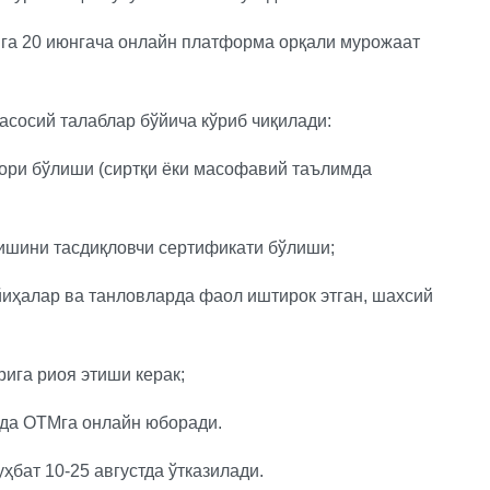
яга 20 июнгача онлайн платформа орқали мурожаат
асосий талаблар бўйича кўриб чиқилади:
қори бўлиши (сиртқи ёки масофавий таълимда
лишини тасдиқловчи сертификати бўлиши;
иҳалар ва танловларда фаол иштирок этган, шахсий
рига риоя этиши керак;
лда ОТМга онлайн юборади.
ҳбат 10-25 августда ўтказилади.