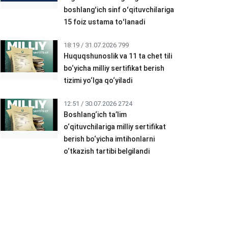
boshlangʻich sinf oʻqituvchilariga
15 foiz ustama toʻlanadi
18:19 / 31.07.2026
799
Huquqshunoslik va 11 ta chet tili
bo‘yicha milliy sertifikat berish
tizimi yo‘lga qo‘yiladi
12:51 / 30.07.2026
2724
Boshlang‘ich ta’lim
o‘qituvchilariga milliy sertifikat
berish bo‘yicha imtihonlarni
o‘tkazish tartibi belgilandi