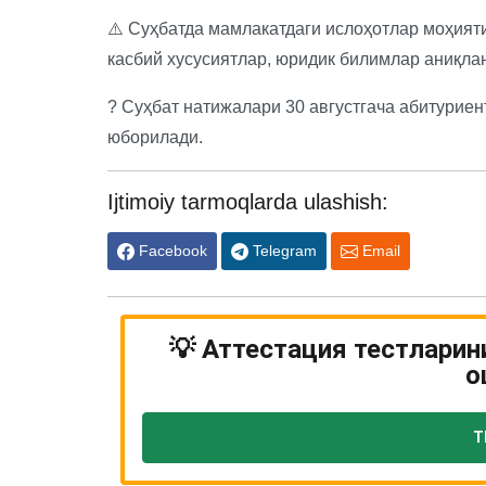
⚠️ Суҳбатда мамлакатдаги ислоҳотлар моҳият
касбий хусусиятлар, юридик билимлар аниқла
? Суҳбат натижалари 30 августгача абитурие
юборилади.
Ijtimoiy tarmoqlarda ulashish:
Facebook
Telegram
Email
💡 Аттестация тестларин
о
Т