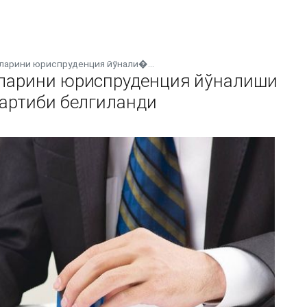
ларини юриспруденция йўнали�...
ларини юриспруденция йўналиши
тартиби белгиланди