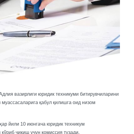
ан Адлия вазирлиги юридик техникуми битирувчиларини
 муассасаларига қабул қилишга оид низом
ҳар йили 10 июнгача юридик техникум
кўриб чиқиш учун комиссия тузади.