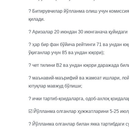
? Битирувчилар йўлланма олиш учун комисси
қилади.
? Аризалар 20 июндан 30 июнганача қуйидаги 
? ҳар бир фан бўйича рейтинги 71 ва ундан ю
ўқиганлар учун 85 ва ундан юқори);
? чет тилини B2 ва ундан юқори даражада би
? маънавий-маърифий ва жамоат ишлари, лой
ютуқлар мавжуд бўлиши;
? ички тартиб-қоидаларга, одоб-ахлоқ қоидала
☑️ Йўлланма олганлар ҳужжатларини 5-25 ию
? Йўлланма олганлар билан якка тартибдаги су