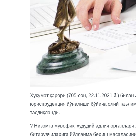
Ҳукумат қарори (705-сон, 22.11.2021 й.) бил
юриспруденция йўналиши бўйича олий таълим
тасдиқланди.
? Низомга мувофиқ, ҳудудий адлия органлари 
битирувчиларига йўлланма бериш масаласини 