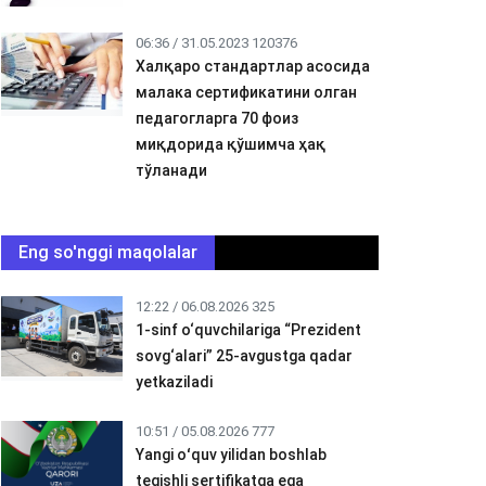
06:36 / 31.05.2023
120376
Халқаро стандартлар асосида
малака сертификатини олган
педагогларга 70 фоиз
миқдорида қўшимча ҳақ
тўланади
Eng so'nggi maqolalar
12:22 / 06.08.2026
325
1-sinf o‘quvchilariga “Prezident
sovg‘alari” 25-avgustga qadar
yetkaziladi
10:51 / 05.08.2026
777
Yangi oʻquv yilidan boshlab
tegishli sertifikatga ega