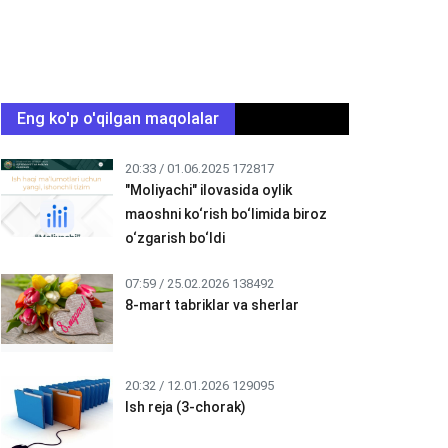
Eng ko'p o'qilgan maqolalar
20:33 / 01.06.2025
172817
"Moliyachi" ilovasida oylik
maoshni ko‘rish bo‘limida biroz
o‘zgarish bo‘ldi
07:59 / 25.02.2026
138492
8-mart tabriklar va sherlar
20:32 / 12.01.2026
129095
Ish reja (3-chorak)