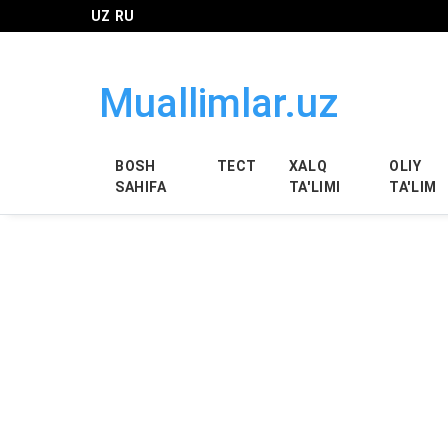
UZ
RU
Muallimlar.uz
BOSH
ТЕСТ
XALQ
OLIY
SAHIFA
TA'LIMI
TA'LIM