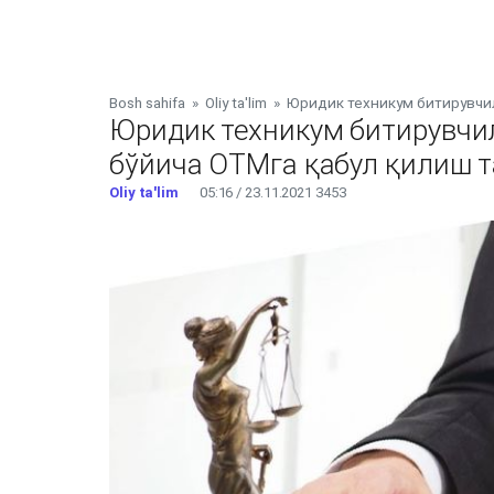
Bosh sahifa
»
Oliy ta'lim
»
Юридик техникум битирувчи
Юридик техникум битирувчи
бўйича ОТМга қабул қилиш 
Oliy ta'lim
05:16 / 23.11.2021
3453