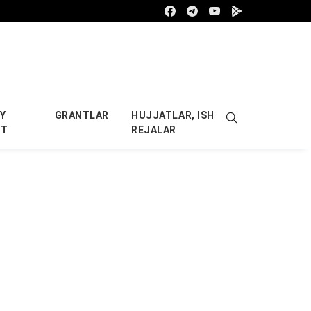
Facebook
Telegram
Youtube
Google play
Y
GRANTLAR
HUJJATLAR, ISH
OT
REJALAR