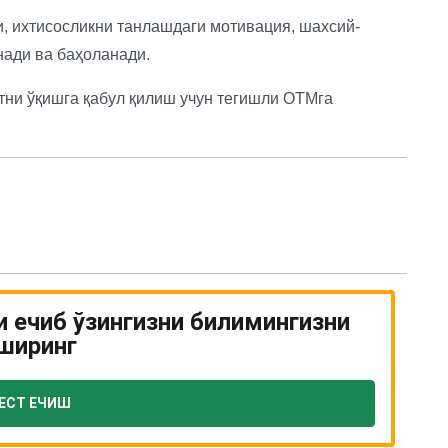
и, ихтисосликни танлашдаги мотивация, шахсий-
нади ва баҳоланади.
нтни ўқишга қабул қилиш учун тегишли ОТМга
и ечиб ўзингизни билимингизни
ширинг
ЕСТ ЕЧИШ