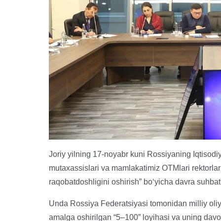
Joriy yilning 17-noyabr kuni Rossiyaning Iqtisodi
mutaxassislari va mamlakatimiz OTMlari rektorlar
raqobatdoshligini oshirish” boʻyicha davra suhbati 
Unda Rossiya Federatsiyasi tomonidan milliy oliy
amalga oshirilgan “5–100” loyihasi va uning davo