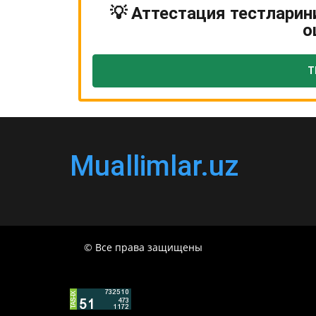
💡 Аттестация тестларин
о
Т
Muallimlar.uz
© Все права защищены
РЕСПУБЛИКА УЗБЕКИСТАН МИНИСТР ДОШКОЛЬН
году организация и проведение итоговой гос
Узбекистан от 4 марта 2008 года (постановле
общего среднего образования на основании п