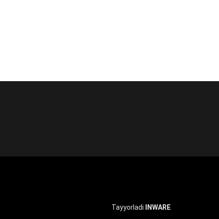
льных учреждениях в 2024-2025 учебном
 и школьного образования Республики
гистрации) «Итоговое состояние учащихся
Tayyorladi
INWARE
днего образования выпускной экзамен