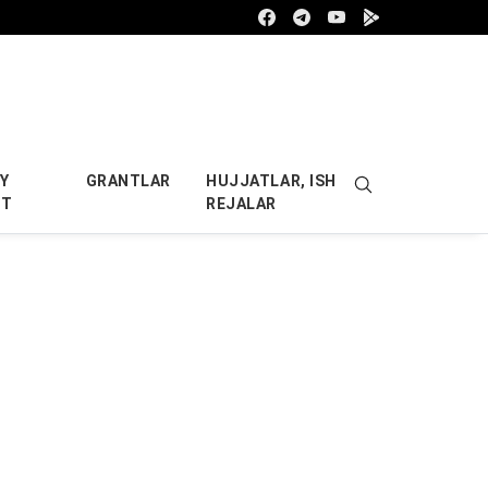
Facebook
Telegram
Youtube
Google play
Y
GRANTLAR
HUJJATLAR, ISH
OT
REJALAR