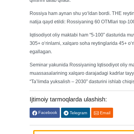
qilishni talab qiladi.
Rossiya ham aynan shu yoʻldan bordi. THE reytin
natija qayd etildi: Rossiyaning 60 OTMlari top-100
Iqtisodiyot oliy maktabi ham “5-100” dasturida muvaf
305+ oʻrinlarni, xalqaro soha reytinglarida 45+ oʻri
egallagan.
Seminar yakunida Rossiyaning Iqtisodiyot oliy makt
muassasalarining xalqaro darajadagi kadrlar tayyo
“Taʼlimda yuksalish – 2030” dasturini ishlab chiq
Ijtimoiy tarmoqlarda ulashish:
Facebook
Telegram
Email