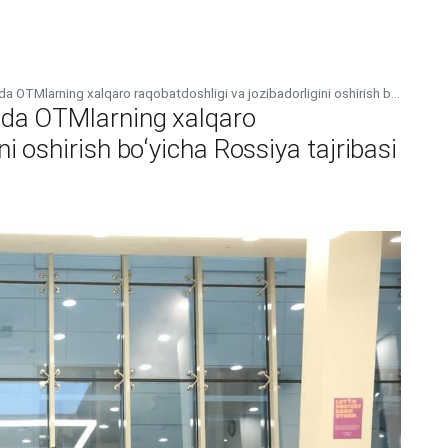
da OTMlarning xalqaro raqobatdoshligi va jozibadorligini oshirish b...
sida OTMlarning xalqaro
ni oshirish boʻyicha Rossiya tajribasi