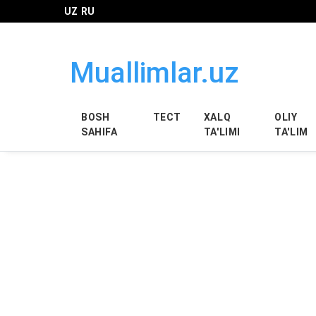
UZ
RU
Muallimlar.uz
BOSH
ТЕСТ
XALQ
OLIY
SAHIFA
TA'LIMI
TA'LIM