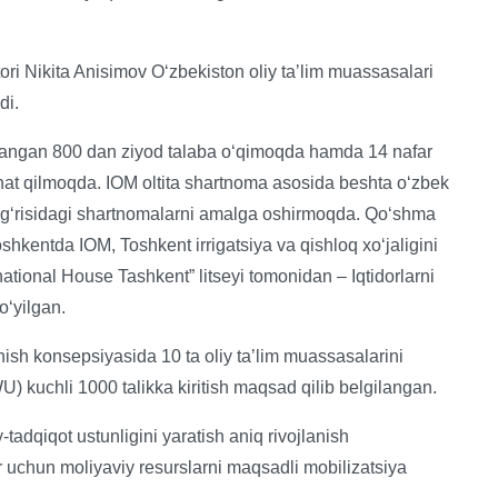
tori Nikita Anisimov Oʻzbekiston oliy taʼlim muassasalari
di.
langan 800 dan ziyod talaba oʻqimoqda hamda 14 nafar
nat qilmoqda. IOM oltita shartnoma asosida beshta oʻzbek
k toʻgʻrisidagi shartnomalarni amalga oshirmoqda. Qoʻshma
oshkentda IOM, Toshkent irrigatsiya va qishloq xoʻjaligini
national House Tashkent” litseyi tomonidan – Iqtidorlarni
oʻyilgan.
lanish konsepsiyasida 10 ta oliy taʼlim muassasalarini
U) kuchli 1000 talikka kiritish maqsad qilib belgilangan.
adqiqot ustunligini yaratish aniq rivojlanish
 uchun moliyaviy resurslarni maqsadli mobilizatsiya