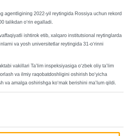
g agentligining 2022-yil reytingida Rossiya uchun rekord
0 talikdan oʻrin egalladi.
faqiyatli ishtirok etib, xalqaro institutsional reytinglarda
nlarni va yosh universitetlar reytingida 31-oʻrinni
abi vakillari Taʼlim inspeksiyasiga oʻzbek oliy taʼlim
rlash va ilmiy raqobatdoshligini oshirish boʻyicha
ish va amalga oshirishga koʻmak berishini maʼlum qildi.