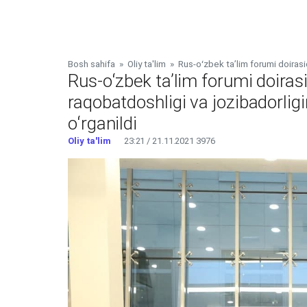
Bosh sahifa
»
Oliy ta'lim
»
Rus-oʻzbek taʼlim forumi doirasi
Rus-oʻzbek taʼlim forumi doira
raqobatdoshligi va jozibadorligi
oʻrganildi
Oliy ta'lim
23:21 / 21.11.2021
3976