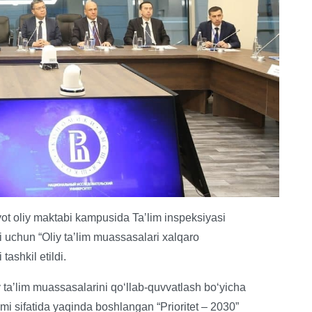
yot oliy maktabi kampusida Taʼlim inspeksiyasi
i uchun “Oliy taʼlim muassasalari xalqaro
tashkil etildi.
 taʼlim muassasalarini qoʻllab-quvvatlash boʻyicha
mi sifatida yaqinda boshlangan “Prioritet – 2030”