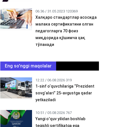
06:36 / 31.05.2023
120369
Халқаро стандартлар асосида
малака сертификатини олган
педагогларга 70 фоиз
миқдорида қўшимча ҳақ
тўланади
Eng so'nggi maqolalar
12:22 / 06.08.2026
319
1-sinf o‘quvchilariga “Prezident
sovg‘alari” 25-avgustga qadar
yetkaziladi
10:51 / 05.08.2026
767
Yangi oʻquv yilidan boshlab
tegishli sertifikatga ega