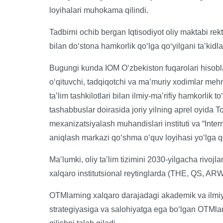
loyihalari muhokama qilindi.
Tadbirni ochib bergan Iqtisodiyot oliy maktabi rek
bilan doʻstona hamkorlik qoʻlga qoʻyilgani taʼkidla
Bugungi kunda IOM Oʻzbekiston fuqarolari hisob
oʻqituvchi, tadqiqotchi va maʼmuriy xodimlar meh
taʼlim tashkilotlari bilan ilmiy-maʼrifiy hamkorli
tashabbuslar doirasida joriy yilning aprel oyida T
mexanizatsiyalash muhandislari instituti va “Inter
aniqlash markazi qoʻshma oʻquv loyihasi yoʻlga q
Maʼlumki, oliy taʼlim tizimini 2030-yilgacha rivoj
xalqaro institutsional reytinglarda (THE, QS, ARW
OTMlarning xalqaro darajadagi akademik va ilmiy-t
strategiyasiga va salohiyatga ega boʻlgan OTMlar