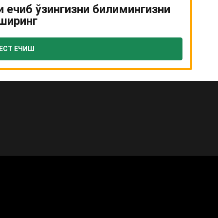
и ечиб ўзингизни билимингизни
ширинг
ЕСТ ЕЧИШ
ОГО И ШКОЛЬНОГО ОБРАЗОВАНИЯ КОМАНДА в общеобразовате
ударственной аттестации обучающихся о Министра дошкольного
нием Минюста от 20 марта 2008 года № 1778 государственной ре
оложения об утверждении положения об аттестации общего сре