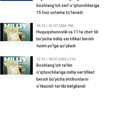
boshlangʻich sinf oʻqituvchilariga
15 foiz ustama toʻlanadi
18:19 / 31.07.2026
796
Huquqshunoslik va 11 ta chet tili
bo‘yicha milliy sertifikat berish
tizimi yo‘lga qo‘yiladi
12:51 / 30.07.2026
2716
Boshlang‘ich ta’lim
o‘qituvchilariga milliy sertifikat
berish bo‘yicha imtihonlarni
o‘tkazish tartibi belgilandi