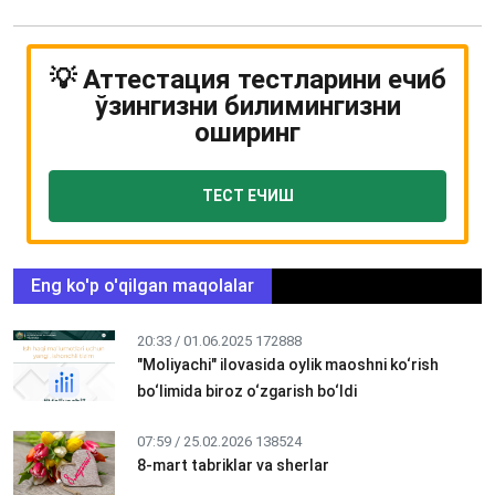
💡 Аттестация тестларини ечиб
ўзингизни билимингизни
оширинг
ТЕСТ ЕЧИШ
Eng ko'p o'qilgan maqolalar
20:33 / 01.06.2025
172888
"Moliyachi" ilovasida oylik maoshni ko‘rish
bo‘limida biroz o‘zgarish bo‘ldi
07:59 / 25.02.2026
138524
8-mart tabriklar va sherlar