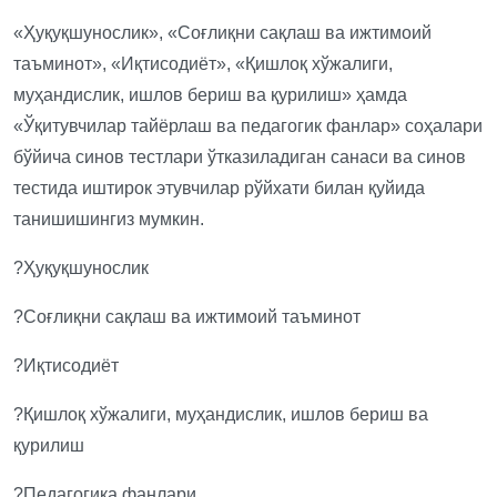
«Ҳуқуқшунослик», «Соғлиқни сақлаш ва ижтимоий
таъминот», «Иқтисодиёт», «Қишлоқ хўжалиги,
муҳандислик, ишлов бериш ва қурилиш» ҳамда
«Ўқитувчилар тайёрлаш ва педагогик фанлар» соҳалари
бўйича синов тестлари ўтказиладиган санаси ва синов
тестида иштирок этувчилар рўйхати билан қуйида
танишишингиз мумкин.
?Ҳуқуқшунослик
?Соғлиқни сақлаш ва ижтимоий таъминот
?Иқтисодиёт
?Қишлоқ хўжалиги, муҳандислик, ишлов бериш ва
қурилиш
?Педагогика фанлари