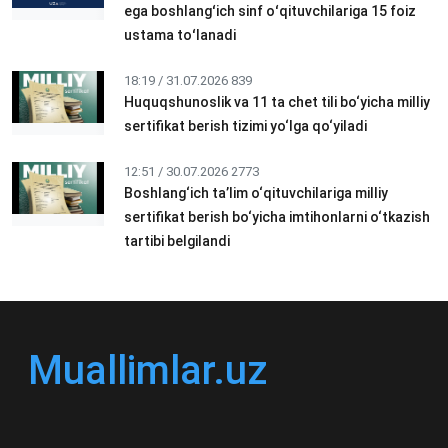
ega boshlangʻich sinf oʻqituvchilariga 15 foiz
ustama toʻlanadi
18:19 / 31.07.2026
839
Huquqshunoslik va 11 ta chet tili bo‘yicha milliy
sertifikat berish tizimi yo‘lga qo‘yiladi
12:51 / 30.07.2026
2773
Boshlang‘ich ta’lim o‘qituvchilariga milliy
sertifikat berish bo‘yicha imtihonlarni o‘tkazish
tartibi belgilandi
Muallimlar.uz