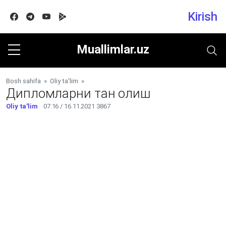
Kirish
Facebook
Telegram
Youtube
Google play
Muallimlar.uz
Bosh sahifa
»
Oliy ta'lim
»
Дипломларни тан олиш
Oliy ta'lim
07:16 / 16.11.2021
3867