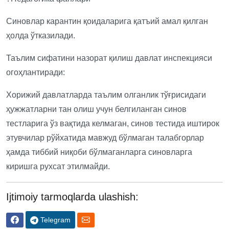
Синовлар карантин қоидаларига қатъий амал қилган
ҳолда ўтказилади.
Таълим сифатини назорат қилиш давлат инспекцияси
огоҳлантиради:
Хорижий давлатларда таълим олганлик тўғрисидаги
ҳужжатларни тан олиш учун белгиланган синов
тестларига ўз вақтида келмаган, синов тестида иштирок
этувчилар рўйхатида мавжуд бўлмаган талабгорлар
ҳамда тиббий ниқоби бўлмаганларга синовларга
киришга рухсат этилмайди.
Ijtimoiy tarmoqlarda ulashish:
Telegram