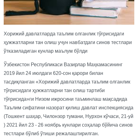
Хорижий давлатларда таълим олганлик тўғрисидаги
ҳужжатларни тан олиш учун навбатдаги синов тестлари
ўтказиладиган кунлар маълум бўлди
Ўзбекистон Республикаси Вазирлар Маҳкамасининг
2019 йил 24 июлдаги 620-сон қарори билан
тасдиқланган «Хорижий давлатларда таълим олганлик
тўғрисидаги ҳужжатларни тан олиш тартиби
тўғрисида»ги Низом ижросини таъминлаш мақсадида
Таълим сифатини назорат қилиш давлат инспекциясида
(Тошкент шаҳар, Чилонзор тумани, Нурхон кўчаси, 21-уй
) 2021 йил 23 - 26 ноябрь кунлари соҳалар бўйича синов
тестлари бўлиб ўтиши режалаштирилган.