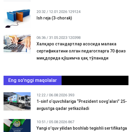
20:32 / 12.01.2026
129124
Ish reja (3-chorak)
06:36 / 31.05.2023
120398
Халқаро стандартлар асосида малака
сертификатини олган педагогларга 70 фоиз
миқдорида қўшимча ҳақ тўланади
Eng so'nggi maqolalar
12:22 / 06.08.2026
393
1-sinf o‘quvchilariga “Prezident sovg‘alari” 25-
avgustga qadar yetkaziladi
10:51 / 05.08.2026
867
Yangi oʻquv yilidan boshlab tegishli sertifikatga