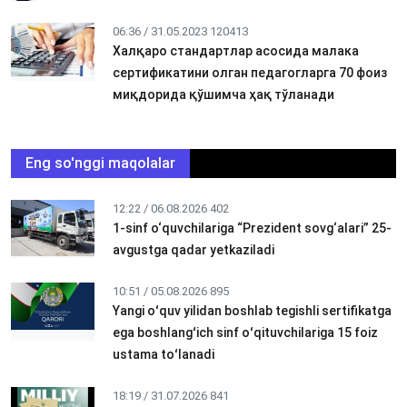
06:36 / 31.05.2023
120413
Халқаро стандартлар асосида малака
сертификатини олган педагогларга 70 фоиз
миқдорида қўшимча ҳақ тўланади
Eng so'nggi maqolalar
12:22 / 06.08.2026
402
1-sinf o‘quvchilariga “Prezident sovg‘alari” 25-
avgustga qadar yetkaziladi
10:51 / 05.08.2026
895
Yangi oʻquv yilidan boshlab tegishli sertifikatga
ega boshlangʻich sinf oʻqituvchilariga 15 foiz
ustama toʻlanadi
18:19 / 31.07.2026
841