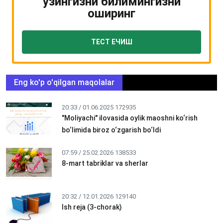
ўзингизни билимингизни
оширинг
ТЕСТ ЕЧИШ
Eng ko'p o'qilgan maqolalar
20:33 / 01.06.2025
172935
"Moliyachi" ilovasida oylik maoshni ko‘rish
bo‘limida biroz o‘zgarish bo‘ldi
07:59 / 25.02.2026
138533
8-mart tabriklar va sherlar
20:32 / 12.01.2026
129140
Ish reja (3-chorak)