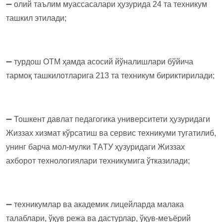
➖ олий таълим муассасалари ҳузурида 24 та техникум
ташкил этилади;
➖ турдош ОТМ ҳамда асосий йўналишлари бўйича
тармоқ ташкилотларига 213 та техникум бириктирилади;
➖ Тошкент давлат педагогика университети ҳузуридаги
Жиззах хизмат кўрсатиш ва сервис техникуми тугатилиб,
унинг барча мол-мулки ТAТУ ҳузуридаги Жиззах
ахборот технологиялари техникумига ўтказилади;
➖ техникумлар ва академик лицейларда малака
талаблари, ўқув режа ва дастурлар, ўқув-меъёрий