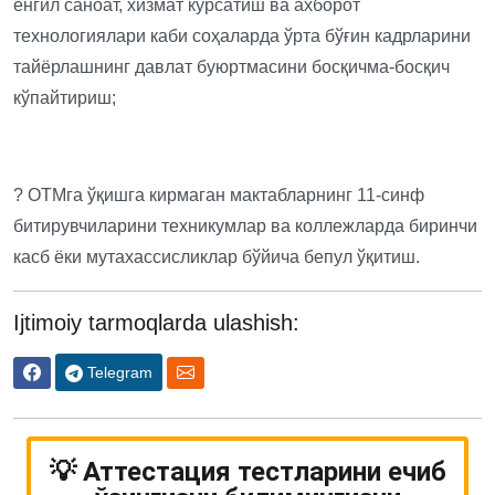
енгил саноат, хизмат кўрсатиш ва ахборот
технологиялари каби соҳаларда ўрта бўғин кадрларини
тайёрлашнинг давлат буюртмасини босқичма-босқич
кўпайтириш;
? ОТМга ўқишга кирмаган мактабларнинг 11-синф
битирувчиларини техникумлар ва коллежларда биринчи
касб ёки мутахассисликлар бўйича бепул ўқитиш.
Ijtimoiy tarmoqlarda ulashish:
Telegram
💡 Аттестация тестларини ечиб