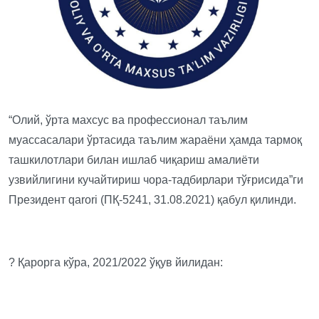
“Олий, ўрта махсус ва профессионал таълим
муассасалари ўртасида таълим жараёни ҳамда тармоқ
ташкилотлари билан ишлаб чиқариш амалиёти
узвийлигини кучайтириш чора-тадбирлари тўғрисида”ги
Президент qarori (ПҚ-5241, 31.08.2021) қабул қилинди.
? Қарорга кўра, 2021/2022 ўқув йилидан: