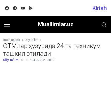
Kirish
Facebook
Telegram
Youtube
Google play
Muallimlar.uz
Bosh sahifa
»
Oliy ta'lim
»
ОТМлар ҳузурида 24 та техникум
ташкил этилади
Oliy ta'lim
01:21 / 04.09.2021
3810