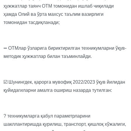
ҳужжатлар таянч ОТМ томонидан ишлаб чиқилади
ҳамда Олий ва ўрта махсус таълим вазирлиги
томонидан тасдиқланади;
➖ ОТМлар ўзларига бириктирилган техникумларни ўқув-
методик ҳужжатлар билан таъминлайди.
☑️ Шунингдек, қарорга мувофиқ 2022/2023 ўқув йилидан
қуйидагиларни амалга ошириш назарда тутилган:
? техникумларга қабул параметрларини
шакллантиришда қурилиш, транспорт, қишлоқ хўжалиги,