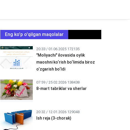
Eng ko'p o'qilgan maqolalar
20:33 / 01.06.2025
172135
"Moliyachi" ilovasida oylik
maoshni ko‘rish bo‘limida biroz
o‘zgarish bo‘ldi
07:59 / 25.02.2026
138438
8-mart tabriklar va sherlar
20:32 / 12.01.2026
129048
Ish reja (3-chorak)