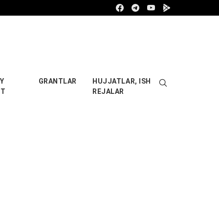
Facebook
Telegram
Youtube
Google play
Y
GRANTLAR
HUJJATLAR, ISH
OT
REJALAR