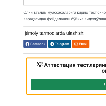
Олий таълим муассасаларига кириш тест сино
варақасидан фойдаланиш бўйича видеоқўлла
Ijtimoiy tarmoqlarda ulashish:
Facebook
Telegram
Email
💡 Аттестация тестларин
о
Т