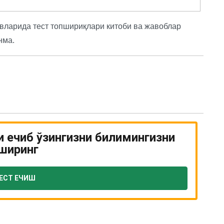
вларида тест топшириқлари китоби ва жавоблар
нма.
и ечиб ўзингизни билимингизни
ширинг
ЕСТ ЕЧИШ