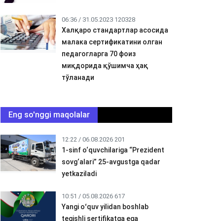
06:36 / 31.05.2023
120328
Халқаро стандартлар асосида
малака сертификатини олган
педагогларга 70 фоиз
миқдорида қўшимча ҳақ
тўланади
Eng so'nggi maqolalar
12:22 / 06.08.2026
201
1-sinf o‘quvchilariga “Prezident
sovg‘alari” 25-avgustga qadar
yetkaziladi
10:51 / 05.08.2026
617
Yangi oʻquv yilidan boshlab
tegishli sertifikatga ega