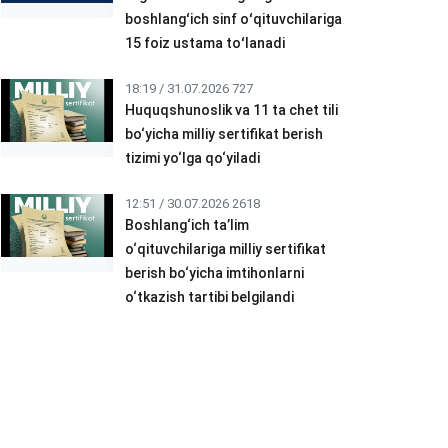
boshlangʻich sinf oʻqituvchilariga
15 foiz ustama toʻlanadi
18:19 / 31.07.2026
727
Huquqshunoslik va 11 ta chet tili
bo‘yicha milliy sertifikat berish
tizimi yo‘lga qo‘yiladi
12:51 / 30.07.2026
2618
Boshlang‘ich ta’lim
o‘qituvchilariga milliy sertifikat
berish bo‘yicha imtihonlarni
o‘tkazish tartibi belgilandi