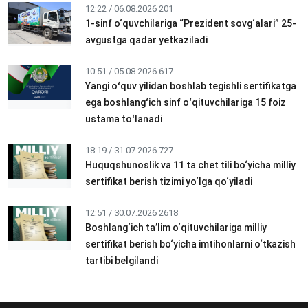
12:22 / 06.08.2026
201
1-sinf o‘quvchilariga “Prezident sovg‘alari” 25-
avgustga qadar yetkaziladi
10:51 / 05.08.2026
617
Yangi oʻquv yilidan boshlab tegishli sertifikatga
ega boshlangʻich sinf oʻqituvchilariga 15 foiz
ustama toʻlanadi
18:19 / 31.07.2026
727
Huquqshunoslik va 11 ta chet tili bo‘yicha milliy
sertifikat berish tizimi yo‘lga qo‘yiladi
12:51 / 30.07.2026
2618
Boshlang‘ich ta’lim o‘qituvchilariga milliy
sertifikat berish bo‘yicha imtihonlarni o‘tkazish
tartibi belgilandi