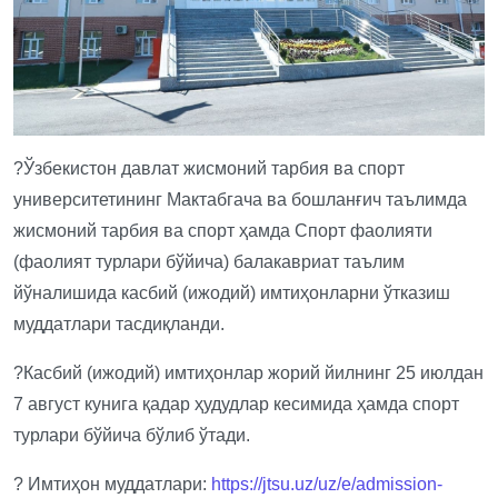
?Ўзбекистон давлат жисмоний тарбия ва спорт
университетининг Мактабгача ва бошланғич таълимда
жисмоний тарбия ва спорт ҳамда Спорт фаолияти
(фаолият турлари бўйича) балакавриат таълим
йўналишида касбий (ижодий) имтиҳонларни ўтказиш
муддатлари тасдиқланди.
?Касбий (ижодий) имтиҳонлар жорий йилнинг 25 июлдан
7 август кунига қадар ҳудудлар кесимида ҳамда спорт
турлари бўйича бўлиб ўтади.
? Имтиҳон муддатлари:
https://jtsu.uz/uz/e/admission-