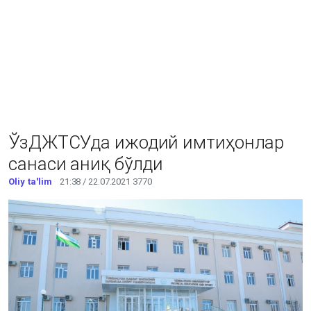
ЎзДЖТСУда ижодий имтиҳонлар
санаси аниқ бўлди
Oliy ta'lim
21:38 / 22.07.2021
3770