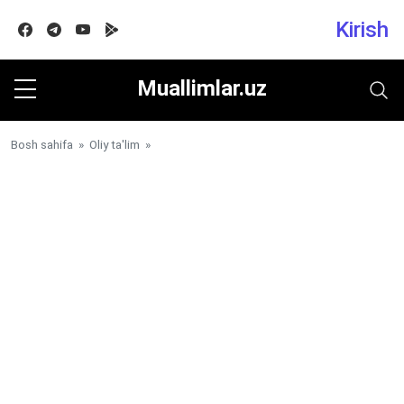
Kirish
Facebook
Telegram
Youtube
Google play
Muallimlar.uz
Bosh sahifa
»
Oliy ta'lim
»