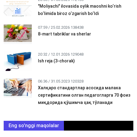
"Moliyachi" ilovasida oylik maoshni ko‘rish
bo‘limida biroz o‘zgarish bo‘ldi
07:59 / 25.02.2026
138438
8-mart tabriklar va sherlar
20:32 / 12.01.2026
129048
Ish reja (3-chorak)
06:36 / 31.05.2023
120328
Халқаро стандартлар асосида малака
сертификатини олган педагогларга 70 фоиз
миқдорида қўшимча ҳақ тўланади
Eng so'nggi maqolalar