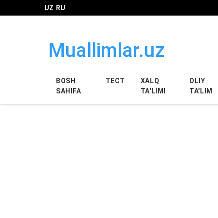
UZ
RU
Muallimlar.uz
BOSH
ТЕСТ
XALQ
OLIY
SAHIFA
TA'LIMI
TA'LIM