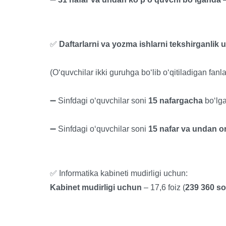
✅
Daftarlarni va yozma ishlarni tekshirganlik 
(O‘quvchilar ikki guruhga bo‘lib o‘qitiladigan fan
➖ Sinfdagi o‘quvchilar soni
15 nafargacha
bo‘lga
➖ Sinfdagi o‘quvchilar soni
15 nafar va undan or
✅ Informatika kabineti mudirligi uchun:
Kabinet mudirligi uchun
– 17,6 foiz (
239 360 s