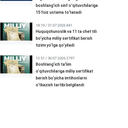
boshlangʻich sinf oʻqituvchilariga
15 foiz ustama toʻlanadi
18:19 / 31.07.2026
841
Huquqshunoslik va 11 ta chet tili
bo‘yicha milliy sertifikat berish
tizimi yo‘lga qo‘yiladi
12:51 / 30.07.2026
2797
Boshlang‘ich ta’lim
o‘qituvchilariga milliy sertifikat
berish bo‘yicha imtihonlarni
o‘tkazish tartibi belgilandi