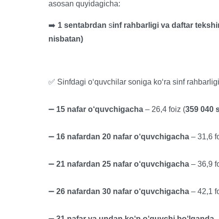
asosan quyidagicha:
➡️
1 sentabrdan
s
inf rahbarligi va daftar teks
nisbatan)
✅ Sinfdagi o‘quvchilar soniga ko‘ra sinf rahbarlig
➖
15 nafar o‘quvchigacha
– 26,4 foiz (
359 040 
➖
16 nafardan 20 nafar o‘quvchigacha
– 31,6 fo
➖
21 nafardan 25 nafar o‘quvchigacha
– 36,9 fo
➖
26 nafardan 30 nafar o‘quvchigacha
– 42,1 fo
➖
31 nafar va undan ko‘p o‘quvchi bo‘lganda
–