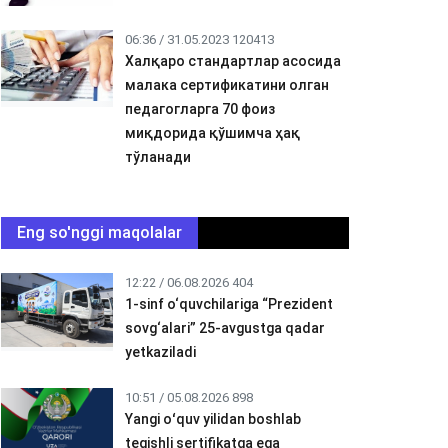
06:36 / 31.05.2023
120413
Халқаро стандартлар асосида
малака сертификатини олган
педагогларга 70 фоиз
миқдорида қўшимча ҳақ
тўланади
Eng so'nggi maqolalar
12:22 / 06.08.2026
404
1-sinf o‘quvchilariga “Prezident
sovg‘alari” 25-avgustga qadar
yetkaziladi
10:51 / 05.08.2026
898
Yangi oʻquv yilidan boshlab
tegishli sertifikatga ega