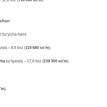
uchun:
lar bo‘yicha ham)
nda – 8,8 foiz (
119 680 so‘m
);
tiq
bo‘lganda – 17,6 foiz (
239 360 so‘m
).
o‘m
).