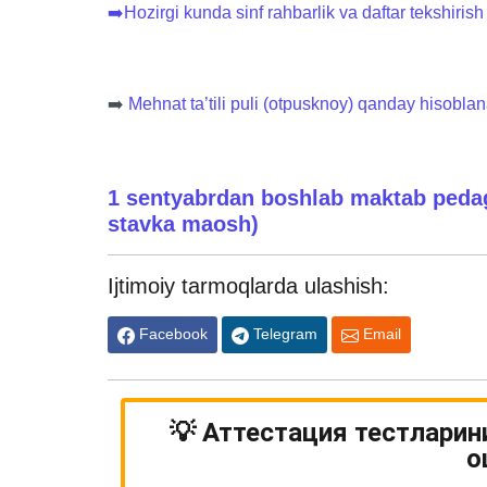
➡️Hozirgi kunda sinf rahbarlik va daftar tekshiri
➡️
Mehnat ta’tili puli (otpusknoy) qanday hisobla
1 sentyabrdan boshlab maktab pedag
stavka maosh)
Ijtimoiy tarmoqlarda ulashish:
Facebook
Telegram
Email
💡 Аттестация тестларин
о