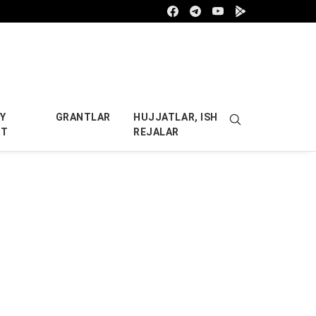
Facebook
Telegram
Youtube
Google play
Y
GRANTLAR
HUJJATLAR, ISH
OT
REJALAR