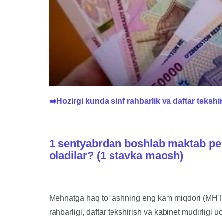
➡️Hozirgi kunda sinf rahbarlik va daftar teksh
1 sentyabrdan boshlab maktab p
oladilar? (1 stavka maosh)
Mehnatga haq to‘lashning eng kam miqdori (M
rahbarligi, daftar tekshirish va kabinet mudirligi 