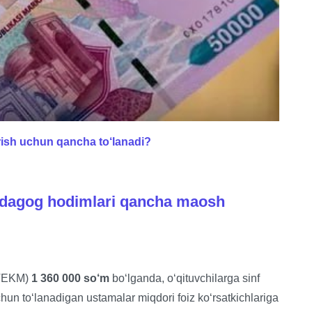
irish uchun qancha to‘lanadi?
edagog hodimlari qancha maosh
HTEKM)
1 360 000 so‘m
bo‘lganda, o‘qituvchilarga sinf
uchun to‘lanadigan ustamalar miqdori foiz ko‘rsatkichlariga