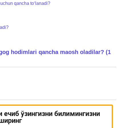
sh uchun qancha to‘lanadi?
nadi?
og hodimlari qancha maosh oladilar? (1
и ечиб ўзингизни билимингизни
ширинг