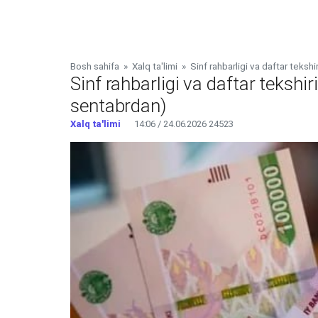
Bosh sahifa
»
Xalq ta'limi
»
Sinf rahbarligi va daftar teksh
Sinf rahbarligi va daftar tekshi
sentabrdan)
Xalq ta'limi
14:06 / 24.06.2026
24523