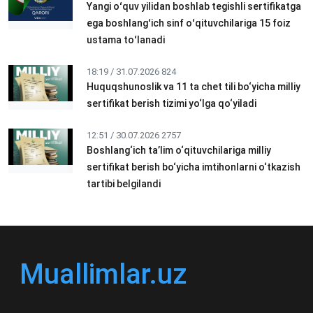
Yangi oʻquv yilidan boshlab tegishli sertifikatga
ega boshlangʻich sinf oʻqituvchilariga 15 foiz
ustama toʻlanadi
18:19 / 31.07.2026
824
Huquqshunoslik va 11 ta chet tili bo‘yicha milliy
sertifikat berish tizimi yo‘lga qo‘yiladi
12:51 / 30.07.2026
2757
Boshlang‘ich ta’lim o‘qituvchilariga milliy
sertifikat berish bo‘yicha imtihonlarni o‘tkazish
tartibi belgilandi
Muallimlar.uz