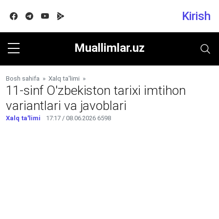
Kirish
Facebook
Telegram
Youtube
Google play
Muallimlar.uz
Bosh sahifa
»
Xalq ta'limi
»
11-sinf O'zbekiston tarixi imtihon
variantlari va javoblari
Xalq ta'limi
17:17 / 08.06.2026
6598