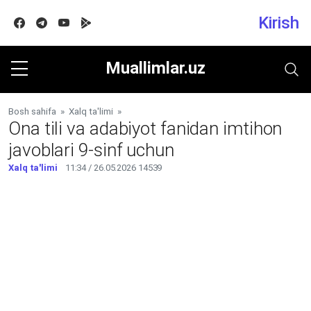
Kirish
Facebook
Telegram
Youtube
Google play
Muallimlar.uz
Bosh sahifa
»
Xalq ta'limi
»
Ona tili va adabiyot fanidan imtihon
javoblari 9-sinf uchun
Xalq ta'limi
11:34 / 26.05.2026
14539