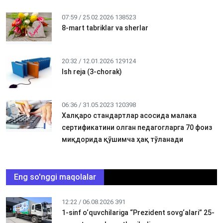
07:59 / 25.02.2026
138523
8-mart tabriklar va sherlar
20:32 / 12.01.2026
129124
Ish reja (3-chorak)
06:36 / 31.05.2023
120398
Халқаро стандартлар асосида малака
сертификатини олган педагогларга 70 фоиз
миқдорида қўшимча ҳақ тўланади
Eng so'nggi maqolalar
12:22 / 06.08.2026
391
1-sinf o‘quvchilariga “Prezident sovg‘alari” 25-