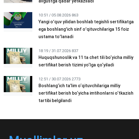
avgustga qadar yetkaziladi
10:51 / 05.08.2026
863
Yangi oʻquv yilidan boshlab tegishli sertifikatga
ega boshlangʻich sinf oʻqituvchilariga 15 foiz
ustama toʻlanadi
18:19 / 31.07.2026
837
Huquqshunoslik va 11 ta chet tili bo‘yicha milliy
sertifikat berish tizimi yo‘lga qo‘yiladi
12:51 / 30.07.2026
2773
Boshlang‘ich ta’lim o‘qituvchilariga milliy
sertifikat berish bo‘yicha imtihonlarni o‘tkazish
tartibi belgilandi