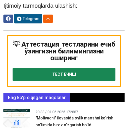
Ijtimoiy tarmoqlarda ulashish:
Telegram
💡 Аттестация тестларини ечиб
ўзингизни билимингизни
оширинг
ТЕСТ ЕЧИШ
Eng ko'p o'qilgan maqolalar
20:33 / 01.06.2025
172887
"Moliyachi" ilovasida oylik maoshni ko‘rish
bo‘limida biroz o‘zgarish bo‘ldi