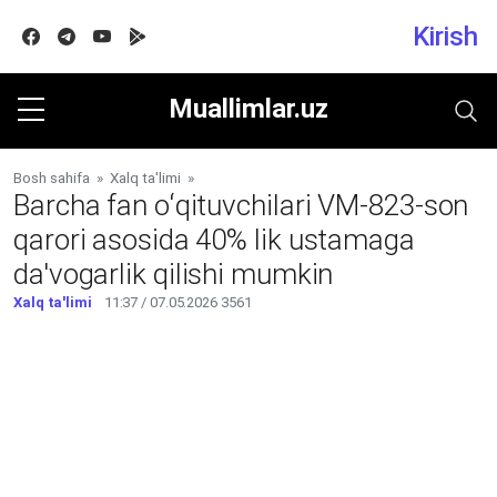
Kirish
Facebook
Telegram
Youtube
Google play
Muallimlar.uz
Bosh sahifa
»
Xalq ta'limi
»
Barcha fan oʻqituvchilari VM-823-son
qarori asosida 40% lik ustamaga
da'vogarlik qilishi mumkin
Xalq ta'limi
11:37 / 07.05.2026
3561