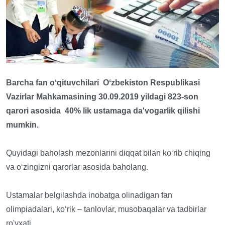
Barcha fan oʻqituvchilari Oʻzbekiston Respublikasi
Vazirlar Mahkamasining 30.09.2019 yildagi 823-son
qarori asosida 40% lik ustamaga da'vogarlik qilishi
mumkin.
Quyidagi baholash mezonlarini diqqat bilan koʻrib chiqing
va oʻzingizni qarorlar asosida baholang.
Ustamalar belgilashda inobatga olinadigan fan
olimpiadalari, ko‘rik – tanlovlar, musobaqalar va tadbirlar
ro'yxati