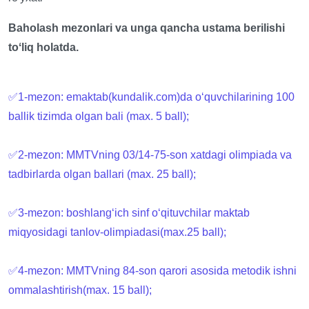
Baholash mezonlari va unga qancha ustama berilishi
toʻliq holatda.
✅1-mezon: emaktab(kundalik.com)da oʻquvchilarining 100
ballik tizimda olgan bali (max. 5 ball);
✅2-mezon: MMTVning 03/14-75-son xatdagi olimpiada va
tadbirlarda olgan ballari (max. 25 ball);
✅3-mezon: boshlangʻich sinf oʻqituvchilar maktab
miqyosidagi tanlov-olimpiadasi(max.25 ball);
✅4-mezon: MMTVning 84-son qarori asosida metodik ishni
ommalashtirish(max. 15 ball);