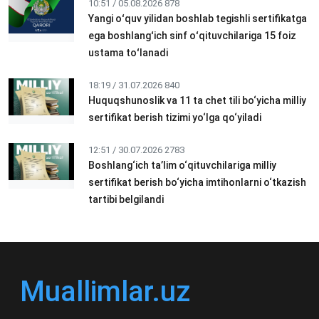
10:51 / 05.08.2026
878
Yangi oʻquv yilidan boshlab tegishli sertifikatga
ega boshlangʻich sinf oʻqituvchilariga 15 foiz
ustama toʻlanadi
18:19 / 31.07.2026
840
Huquqshunoslik va 11 ta chet tili bo‘yicha milliy
sertifikat berish tizimi yo‘lga qo‘yiladi
12:51 / 30.07.2026
2783
Boshlang‘ich ta’lim o‘qituvchilariga milliy
sertifikat berish bo‘yicha imtihonlarni o‘tkazish
tartibi belgilandi
Muallimlar.uz