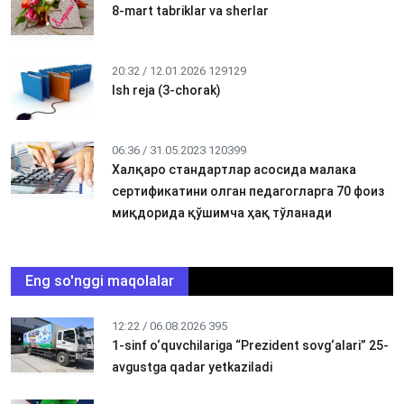
8-mart tabriklar va sherlar
20:32 / 12.01.2026
129129
Ish reja (3-chorak)
06:36 / 31.05.2023
120399
Халқаро стандартлар асосида малака
сертификатини олган педагогларга 70 фоиз
миқдорида қўшимча ҳақ тўланади
Eng so'nggi maqolalar
12:22 / 06.08.2026
395
1-sinf o‘quvchilariga “Prezident sovg‘alari” 25-
avgustga qadar yetkaziladi