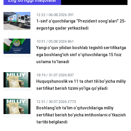
Eng so'nggi maqolalar
12:22 / 06.08.2026
391
1-sinf o‘quvchilariga “Prezident sovg‘alari” 25-
avgustga qadar yetkaziladi
10:51 / 05.08.2026
861
Yangi oʻquv yilidan boshlab tegishli sertifikatga
ega boshlangʻich sinf oʻqituvchilariga 15 foiz
ustama toʻlanadi
18:19 / 31.07.2026
837
Huquqshunoslik va 11 ta chet tili bo‘yicha milliy
sertifikat berish tizimi yo‘lga qo‘yiladi
12:51 / 30.07.2026
2773
Boshlang‘ich ta’lim o‘qituvchilariga milliy
sertifikat berish bo‘yicha imtihonlarni o‘tkazish
tartibi belgilandi