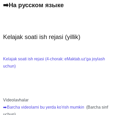
➡️На русском языке
Kelajak soati ish rejasi
(yillik)
Kelajak soati ish rejasi (4-chorak: eMaktab.uz'ga joylash
uchun)
Videolavhalar
➡️Barcha videolarni bu yerda ko'rish mumkin
(Barcha sinf
uchun)