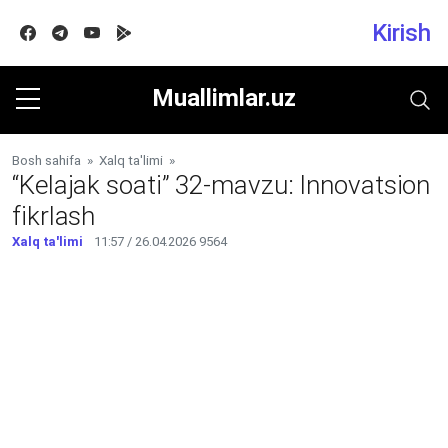
Kirish
Facebook
Telegram
Youtube
Google play
Muallimlar.uz
Bosh sahifa
»
Xalq ta'limi
»
“Kelajak soati” 32-mavzu: Innovatsion
fikrlash
Xalq ta'limi
11:57 / 26.04.2026
9564