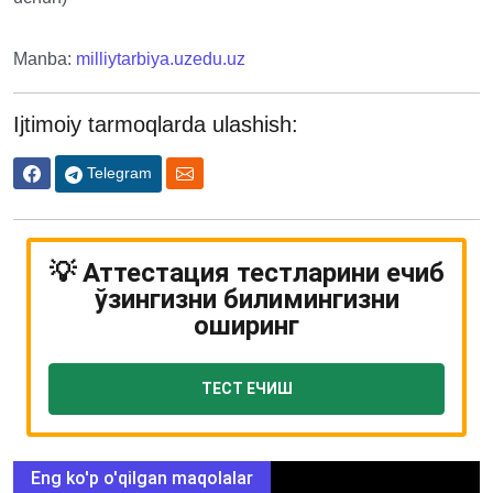
Manba:
milliytarbiya.uzedu.uz
Ijtimoiy tarmoqlarda ulashish:
Telegram
💡 Аттестация тестларини ечиб
ўзингизни билимингизни
оширинг
ТЕСТ ЕЧИШ
Eng ko'p o'qilgan maqolalar