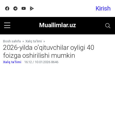
Kirish
Facebook
Telegram
Youtube
Google play
Muallimlar.uz
Bosh sahifa
»
Xalq ta'limi
»
2026-yilda oʻqituvchilar oyligi 40
foizga oshirilishi mumkin
Xalq ta'limi
16:12 / 10.01.2026
8646