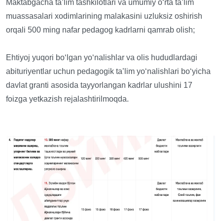
Maktabgacha ta’lim tashkilotlari va umumiy o‘rta ta’lim
muassasalari xodimlarining malakasini uzluksiz oshirish
orqali 500 ming nafar pedagog kadrlarni qamrab olish;
Ehtiyoj yuqori bo‘lgan yo‘nalishlar va olis hududlardagi
abituriyentlar uchun pedagogik ta’lim yo‘nalishlari bo‘yicha
davlat granti asosida tayyorlangan kadrlar ulushini 17
foizga yetkazish rejalashtirilmoqda.