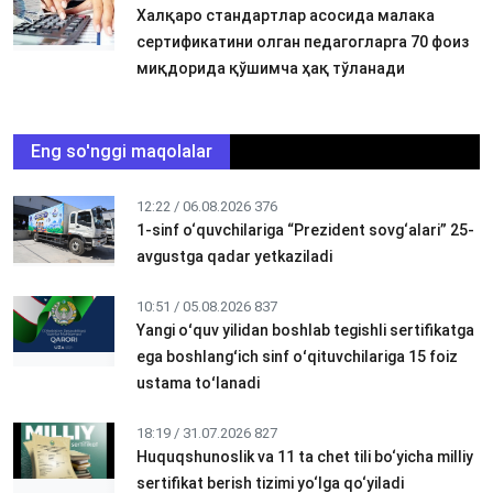
Халқаро стандартлар асосида малака
сертификатини олган педагогларга 70 фоиз
миқдорида қўшимча ҳақ тўланади
Eng so'nggi maqolalar
12:22 / 06.08.2026
376
1-sinf o‘quvchilariga “Prezident sovg‘alari” 25-
avgustga qadar yetkaziladi
10:51 / 05.08.2026
837
Yangi oʻquv yilidan boshlab tegishli sertifikatga
ega boshlangʻich sinf oʻqituvchilariga 15 foiz
ustama toʻlanadi
18:19 / 31.07.2026
827
Huquqshunoslik va 11 ta chet tili bo‘yicha milliy
sertifikat berish tizimi yo‘lga qo‘yiladi