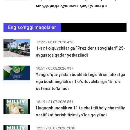
миқдорида қўшимча ҳақ тўланади
Eng so'nggi maqolalar
12:22 / 06.08.2026
423
1-sinf o‘quvchilariga “Prezident sovg‘alari” 25-
avgustga qadar yetkaziladi
10:51 / 05.08.2026
917
Yangi oʻquv yilidan boshlab tegishli sertifikatga
ega boshlangʻich sinf oʻqituvchilariga 15 foiz
ustama toʻlanadi
18:19 / 31.07.2026
851
Huquqshunoslik va 11 ta chet tili bo‘yicha milliy
sertifikat berish tizimi yo‘lga qo‘yiladi
12:51 / 30.07.2026
2810