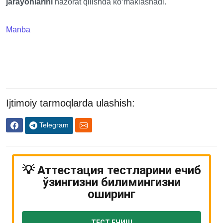
jarayonlarini
nazorat qilishda koʻmaklashadi.
Manba
Ijtimoiy tarmoqlarda ulashish:
Telegram
💡 Аттестация тестларини ечиб
ўзингизни билимингизни
оширинг
ТЕСТ ЕЧИШ