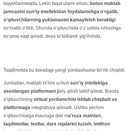
tayyorlanmoqda. Lekin faqat ularni emas,
butun maktab
jamoasini sunʼiy intellektdan foydalanishga oʻrgatib,
oʻqituvchilarning yuklamasini kamaytirish kerakligi
koʻrsatib oʻtildi. Shunda oʻqituvchida oʻz ustida ishlashga
koʻproq vaqt qoladi, deya taʼkidlandi yigʻilishda.
Taqdimotda bu boradagi yangi yondashuvlar koʻrib chiqildi.
Jumladan, maktab taʼlimi uchun
sunʼiy intellektga
asoslangan platformani j
oriy qilish taklif qilindi. Bunda
oʻqituvchining
virtual yordamchisi ishlab chiqiladi va
platformaga
integratsiya qilinadi. Ushbu yechim
oʻqituvchilarga mavzuga doir m
aʼruza matnlari,
taqdimotlar, testlar, dars rejalarini tuzish, imtihon