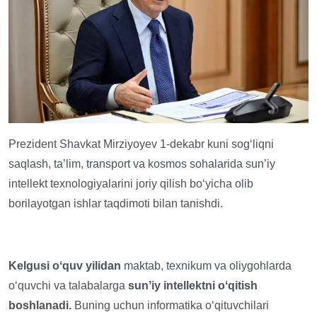
Prezident Shavkat Mirziyoyev 1-dekabr kuni sogʻliqni
saqlash, taʼlim, transport va kosmos sohalarida sunʼiy
intellekt texnologiyalarini joriy qilish boʻyicha olib
borilayotgan ishlar taqdimoti bilan tanishdi.
Kelgusi oʻquv yilidan
maktab, texnikum va oliygohlarda
oʻquvchi va talabalarga
sunʼiy intellektni oʻqitish
boshlanadi.
Buning uchun informatika oʻqituvchilari