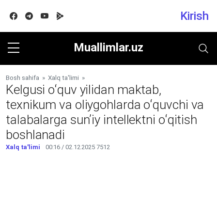
Kirish
Facebook
Telegram
Youtube
Google play
Muallimlar.uz
Bosh sahifa
»
Xalq ta'limi
»
Kelgusi oʻquv yilidan maktab,
texnikum va oliygohlarda oʻquvchi va
talabalarga sunʼiy intellektni oʻqitish
boshlanadi
Xalq ta'limi
00:16 / 02.12.2025
7512