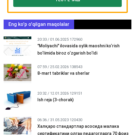
Eng ko'p o'qilgan maqolalar
20:33 / 01.06.2025
172960
"Moliyachi" ilovasida oylik maoshni ko‘rish
bo‘limida biroz o‘zgarish bo‘ldi
07:59 / 25.02.2026
138543
8-mart tabriklar va sherlar
20:32 / 12.01.2026
129151
Ish reja (3-chorak)
06:36 / 31.05.2023
120430
Халқаро стандартлар асосида малака
сертификатини олган педагогларга 70 фоиз