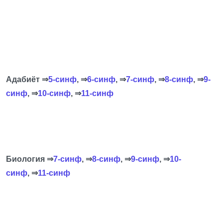
Адабиёт
⇒
5-синф
, ⇒
6
-синф
, ⇒
7
-синф
, ⇒
8
-синф
, ⇒
9
-
синф
, ⇒
10
-синф
, ⇒
11
-синф
Биология
⇒
7-синф
, ⇒
8-синф
, ⇒
9-синф
, ⇒
10-
синф
, ⇒
11
-синф