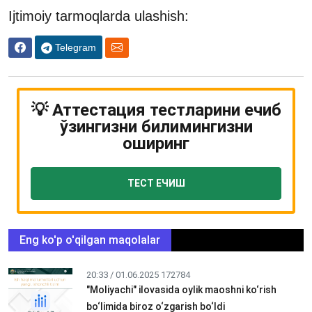
Ijtimoiy tarmoqlarda ulashish:
Telegram
💡 Аттестация тестларини ечиб
ўзингизни билимингизни
оширинг
ТЕСТ ЕЧИШ
Eng ko'p o'qilgan maqolalar
20:33 / 01.06.2025
172784
"Moliyachi" ilovasida oylik maoshni ko‘rish
bo‘limida biroz o‘zgarish bo‘ldi