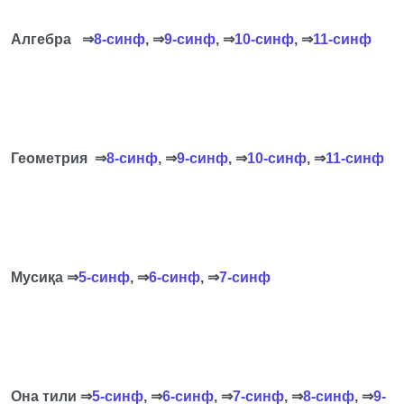
Алгебра
⇒
8-синф
, ⇒
9-синф
, ⇒
10-синф
, ⇒
11-синф
Геометрия
⇒
8-синф
, ⇒
9-синф
, ⇒
10-синф
, ⇒
11-синф
Мусиқа
⇒
5-синф
, ⇒
6-синф
, ⇒
7-синф
Она тили
⇒
5-синф
, ⇒
6-синф
, ⇒
7-синф
, ⇒
8-синф
, ⇒
9-