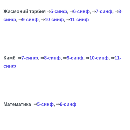
Жисмоний тарбия
⇒
5-синф
, ⇒
6-синф
, ⇒
7-синф
, ⇒
8-
синф
, ⇒
9-синф
, ⇒
10-синф
, ⇒
11-синф
Кимё
⇒
7-синф
, ⇒
8-синф
, ⇒
9-синф
, ⇒
10-синф
, ⇒
11-
синф
Математика
⇒
5-синф
, ⇒
6-синф