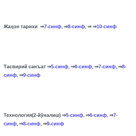
Жаҳон тарихи
⇒
7-синф
, ⇒
8-синф
, ⇒ ⇒
10-синф
Тасвирий санъат
⇒
5-синф
, ⇒
6-синф
, ⇒
7-синф
, ⇒
8-
синф
, ⇒
9-синф
Технология(2-йўналиш)
⇒
5-синф
, ⇒
6-синф
, ⇒
7-
синф
, ⇒
8-синф
, ⇒
9-синф