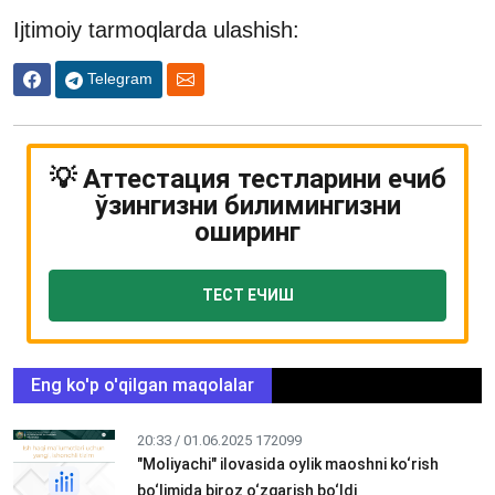
Ijtimoiy tarmoqlarda ulashish:
Telegram
💡 Аттестация тестларини ечиб
ўзингизни билимингизни
оширинг
ТЕСТ ЕЧИШ
Eng ko'p o'qilgan maqolalar
20:33 / 01.06.2025
172099
"Moliyachi" ilovasida oylik maoshni ko‘rish
bo‘limida biroz o‘zgarish bo‘ldi