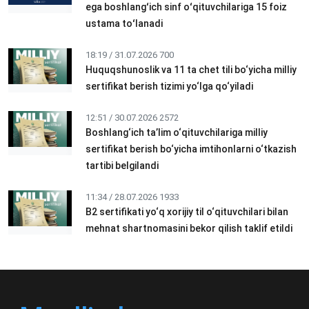
ega boshlangʻich sinf oʻqituvchilariga 15 foiz
ustama toʻlanadi
18:19 / 31.07.2026
700
Huquqshunoslik va 11 ta chet tili bo‘yicha milliy
sertifikat berish tizimi yo‘lga qo‘yiladi
12:51 / 30.07.2026
2572
Boshlang‘ich ta’lim o‘qituvchilariga milliy
sertifikat berish bo‘yicha imtihonlarni o‘tkazish
tartibi belgilandi
11:34 / 28.07.2026
1933
B2 sertifikati yo‘q xorijiy til o‘qituvchilari bilan
mehnat shartnomasini bekor qilish taklif etildi