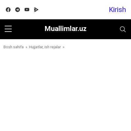
Kirish
Facebook
Telegram
Youtube
Google play
Muallimlar.uz
Bosh sahifa
»
Hujjatlar, ish rejalar
»