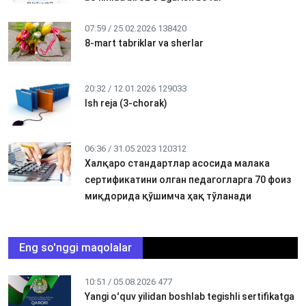
07:59 / 25.02.2026
138420
8-mart tabriklar va sherlar
20:32 / 12.01.2026
129033
Ish reja (3-chorak)
06:36 / 31.05.2023
120312
Халқаро стандартлар асосида малака
сертификатини олган педагогларга 70 фоиз
миқдорида қўшимча ҳақ тўланади
Eng so'nggi maqolalar
10:51 / 05.08.2026
477
Yangi oʻquv yilidan boshlab tegishli sertifikatga