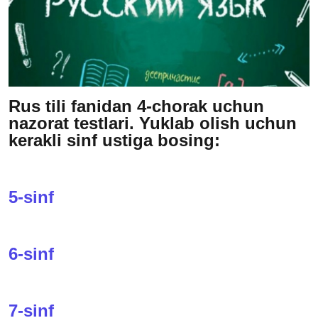
Rus tili fanidan 4-chorak uchun
nazorat testlari. Yuklab olish uchun
kerakli sinf ustiga bosing:
5-sinf
6-sinf
7-sinf