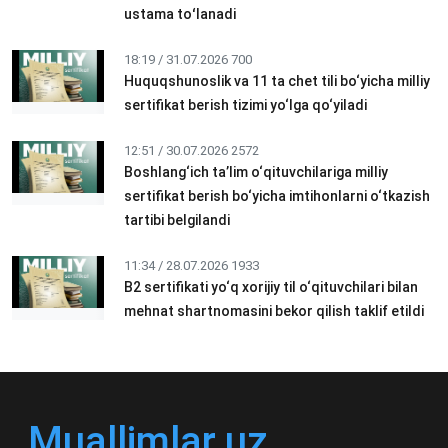
ustama toʻlanadi
18:19 / 31.07.2026
700
Huquqshunoslik va 11 ta chet tili bo‘yicha milliy
sertifikat berish tizimi yo‘lga qo‘yiladi
12:51 / 30.07.2026
2572
Boshlang‘ich ta’lim o‘qituvchilariga milliy
sertifikat berish bo‘yicha imtihonlarni o‘tkazish
tartibi belgilandi
11:34 / 28.07.2026
1933
B2 sertifikati yo‘q xorijiy til o‘qituvchilari bilan
mehnat shartnomasini bekor qilish taklif etildi
Muallimlar.uz