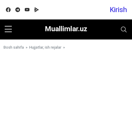
Kirish
Facebook
Telegram
Youtube
Google play
Muallimlar.uz
Bosh sahifa
»
Hujjatlar, ish rejalar
»