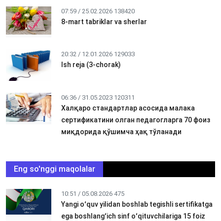
07:59 / 25.02.2026
138420
8-mart tabriklar va sherlar
20:32 / 12.01.2026
129033
Ish reja (3-chorak)
06:36 / 31.05.2023
120311
Халқаро стандартлар асосида малака
сертификатини олган педагогларга 70 фоиз
миқдорида қўшимча ҳақ тўланади
Eng so'nggi maqolalar
10:51 / 05.08.2026
475
Yangi oʻquv yilidan boshlab tegishli sertifikatga
ega boshlangʻich sinf oʻqituvchilariga 15 foiz