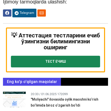
Ijtimoiy tarmoqlarda ulashish:
Telegram
💡 Аттестация тестларини ечиб
ўзингизни билимингизни
оширинг
ТЕСТ ЕЧИШ
Eng ko'p o'qilgan maqolalar
20:33 / 01.06.2025
172099
"Moliyachi" ilovasida oylik maoshni ko‘rish
bo‘limida biroz o‘zgarish bo‘ldi