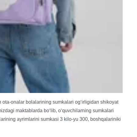
 ota-onalar bolalarining sumkalari og‘irligidan shikoyat
izdagi maktablarda bo‘lib, o‘quvchilarning sumkalari
larining ayrimlarini sumkasi 3 kilo-yu 300, boshqalariniki