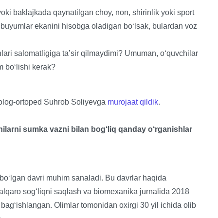
oki baklajkada qaynatilgan choy, non, shirinlik yoki sport
 buyumlar ekanini hisobga oladigan bo‘lsak, bulardan voz
shlari salomatligiga ta’sir qilmaydimi? Umuman, o‘quvchilar
 bo‘lishi kerak?
tolog-ortoped Suhrob Soliyevga
murojaat qildik
.
larni sumka vazni bilan bog‘liq qanday o‘rganishlar
a bo‘lgan davri muhim sanaladi. Bu davrlar haqida
 Xalqaro sog‘liqni saqlash va biomexanika jurnalida 2018
g‘ishlangan. Olimlar tomonidan oxirgi 30 yil ichida olib