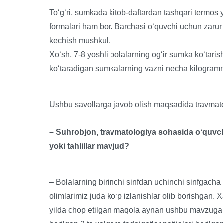
To‘g‘ri, sumkada kitob-daftardan tashqari termos y
formalari ham bor. Barchasi o‘quvchi uchun zarur
kechish mushkul.
Xo‘sh, 7-8 yoshli bolalarning og‘ir sumka ko‘tari
ko‘taradigan sumkalarning vazni necha kilogramm
Ushbu savollarga javob olish maqsadida travma
– Suhrobjon, travmatologiya sohasida o‘quvchi
yoki tahlillar mavjud?
– Bolalarning birinchi sinfdan uchinchi sinfgach
olimlarimiz juda ko‘p izlanishlar olib borishgan.
yilda chop etilgan maqola aynan ushbu mavzuga ba