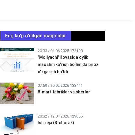
Eng ko'p o'qilgan maqolalar
20:33 / 01.06.2025
172198
"Moliyachi" ilovasida oylik
maoshni ko‘rish bo‘limida biroz
o‘zgarish bo‘ldi
07:59 / 25.02.2026
138441
8-mart tabriklar va sherlar
20:32 / 12.01.2026
129055
Ish reja (3-chorak)