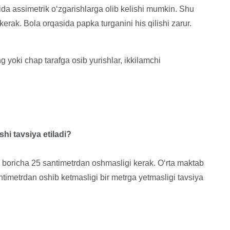
ida assimetrik o‘zgarishlarga olib kelishi mumkin. Shu
kerak. Bola orqasida papka turganini his qilishi zarur.
g yoki chap tarafga osib yurishlar, ikkilamchi
hi tavsiya etiladi?
ji boricha 25 santimetrdan oshmasligi kerak. O‘rta maktab
ntimetrdan oshib ketmasligi bir metrga yetmasligi tavsiya