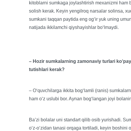
kitoblarni sumkaga joylashtirish mexanizmi ham bo
solish kerak. Keyin yengilroq narsalar solinsa, 
sumkani taqqan paytida eng og‘ir yuk uning umurt
natijada ikkilamchi qiyshayishlar bo‘lmaydi.
– Hozir sumkalarning zamonaviy turlari ko‘p
tutishlari kerak?
– O‘quvchilarga ikkita bog‘lamli (ranis) sumkalarn
ham o‘z uslubi bor. Aynan bog‘langan joyi bolaning 
Ba’zi bolalar uni standart qilib osib yurishadi. S
o‘z-o‘zidan tanasi orqaga tortiladi, keyin boshini 