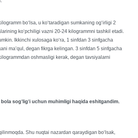
.
kilogramm bo‘lsa, u ko‘taradigan sumkaning og‘irligi 2
arining ko‘pchiligi vazni 20-24 kilogrammni tashkil etadi.
mkin. Ikkinchi xulosaga ko‘ra, 1 sinfdan 3 sinfgacha
i ma’qul, degan fikrga kelingan. 3 sinfdan 5 sinfgacha
kilogrammdan oshmasligi kerak, degan tavsiyalarni
m bola sog‘lig‘i uchun muhimligi haqida eshitgandim.
 qilinmoqda. Shu nuqtai nazardan qaraydigan bo‘lsak,