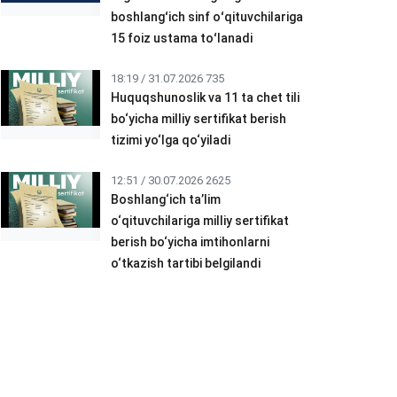
boshlangʻich sinf oʻqituvchilariga
15 foiz ustama toʻlanadi
18:19 / 31.07.2026
735
Huquqshunoslik va 11 ta chet tili
bo‘yicha milliy sertifikat berish
tizimi yo‘lga qo‘yiladi
12:51 / 30.07.2026
2625
Boshlang‘ich ta’lim
o‘qituvchilariga milliy sertifikat
berish bo‘yicha imtihonlarni
o‘tkazish tartibi belgilandi