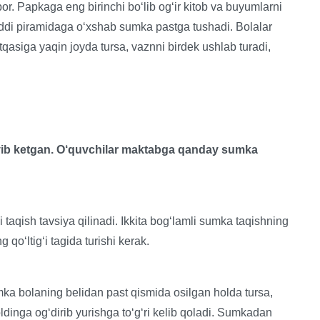
r. Papkaga eng birinchi bo‘lib og‘ir kitob va buyumlarni
xuddi piramidaga o‘xshab sumka pastga tushadi. Bolalar
qasiga yaqin joyda tursa, vaznni birdek ushlab turadi,
ayib ketgan. O‘quvchilar maktabga qanday sumka
i taqish tavsiya qilinadi. Ikkita bog‘lamli sumka taqishning
qo‘ltig‘i tagida turishi kerak.
umka bolaning belidan past qismida osilgan holda tursa,
oldinga og‘dirib yurishga to‘g‘ri kelib qoladi. Sumkadan