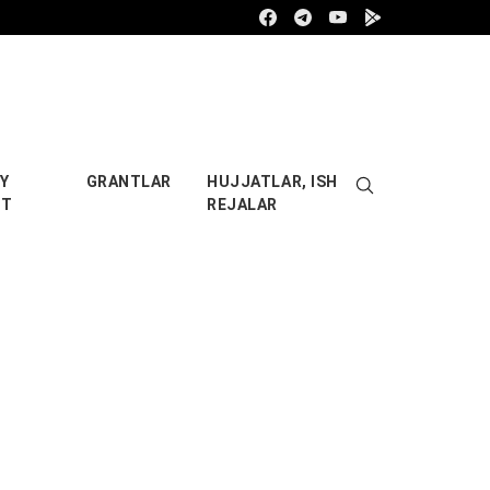
Facebook
Telegram
Youtube
Google play
Y
GRANTLAR
HUJJATLAR, ISH
OT
REJALAR