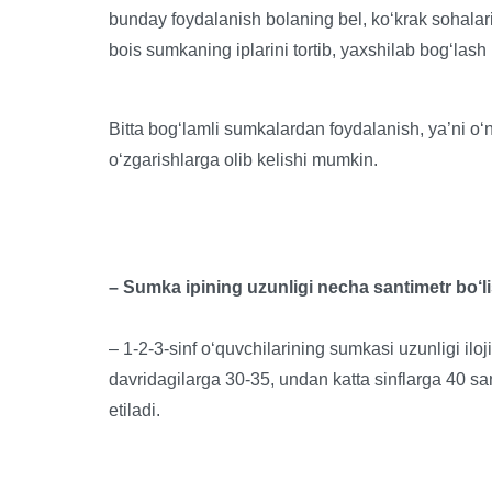
bunday foydalanish bolaning bel, ko‘krak sohalar
bois sumkaning iplarini tortib, yaxshilab bog‘lash 
Bitta bog‘lamli sumkalardan foydalanish, ya’ni o‘n
o‘zgarishlarga olib kelishi mumkin.
– Sumka ipining uzunligi necha santimetr bo‘lis
– 1-2-3-sinf o‘quvchilarining sumkasi uzunligi ilo
davridagilarga 30-35, undan katta sinflarga 40 sa
etiladi.