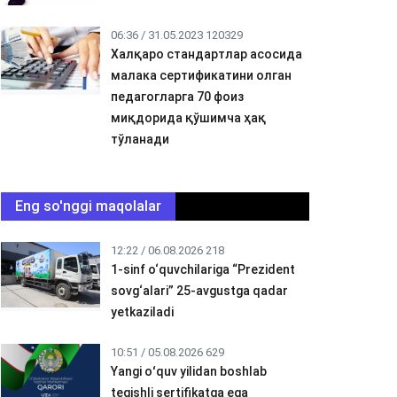
06:36 / 31.05.2023
120329
Халқаро стандартлар асосида
малака сертификатини олган
педагогларга 70 фоиз
миқдорида қўшимча ҳақ
тўланади
Eng so'nggi maqolalar
12:22 / 06.08.2026
218
1-sinf o‘quvchilariga “Prezident
sovg‘alari” 25-avgustga qadar
yetkaziladi
10:51 / 05.08.2026
629
Yangi oʻquv yilidan boshlab
tegishli sertifikatga ega