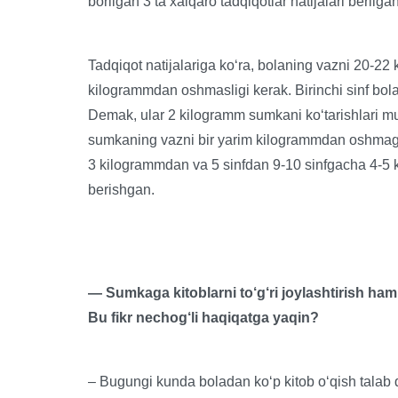
borilgan 3 ta xalqaro tadqiqotlar natijalari berilgan
Tadqiqot natijalariga ko‘ra, bolaning vazni 20-22 
kilogrammdan oshmasligi kerak. Birinchi sinf bolal
Demak, ular 2 kilogramm sumkani ko‘tarishlari mu
sumkaning vazni bir yarim kilogrammdan oshmagan
3 kilogrammdan va 5 sinfdan 9-10 sinfgacha 4-5 
berishgan.
— Sumkaga kitoblarni to‘g‘ri joylashtirish ha
Bu fikr nechog‘li haqiqatga yaqin?
– Bugungi kunda boladan ko‘p kitob o‘qish talab