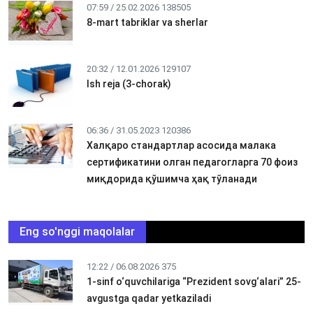
07:59 / 25.02.2026
138505
8-mart tabriklar va sherlar
20:32 / 12.01.2026
129107
Ish reja (3-chorak)
06:36 / 31.05.2023
120386
Халқаро стандартлар асосида малака
сертификатини олган педагогларга 70 фоиз
миқдорида қўшимча ҳақ тўланади
Eng so'nggi maqolalar
12:22 / 06.08.2026
375
1-sinf o‘quvchilariga “Prezident sovg‘alari” 25-
avgustga qadar yetkaziladi