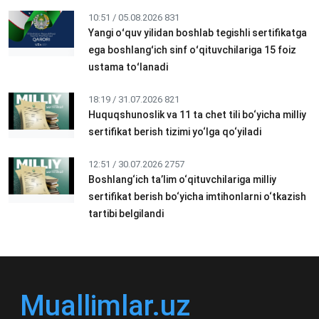
10:51 / 05.08.2026
831
Yangi oʻquv yilidan boshlab tegishli sertifikatga
ega boshlangʻich sinf oʻqituvchilariga 15 foiz
ustama toʻlanadi
18:19 / 31.07.2026
821
Huquqshunoslik va 11 ta chet tili bo‘yicha milliy
sertifikat berish tizimi yo‘lga qo‘yiladi
12:51 / 30.07.2026
2757
Boshlang‘ich ta’lim o‘qituvchilariga milliy
sertifikat berish bo‘yicha imtihonlarni o‘tkazish
tartibi belgilandi
Muallimlar.uz