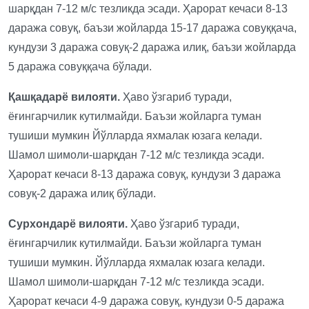
шарқдан 7-12 м/с тезликда эсади. Ҳарорат кечаси 8-13
даража совуқ, баъзи жойларда 15-17 даража совуққача,
кундузи 3 даража совуқ-2 даража илиқ, баъзи жойларда
5 даража совуққача бўлади.
Қашқадарё вилояти.
Ҳаво ўзгариб туради,
ёғингарчилик кутилмайди. Баъзи жойларга туман
тушиши мумкин Йўлларда яхмалак юзага келади.
Шамол шимоли-шарқдан 7-12 м/с тезликда эсади.
Ҳарорат кечаси 8-13 даража совуқ, кундузи 3 даража
совуқ-2 даража илиқ бўлади.
Сурхондарё вилояти.
Ҳаво ўзгариб туради,
ёғингарчилик кутилмайди. Баъзи жойларга туман
тушиши мумкин. Йўлларда яхмалак юзага келади.
Шамол шимоли-шарқдан 7-12 м/с тезликда эсади.
Ҳарорат кечаси 4-9 даража совуқ, кундузи 0-5 даража