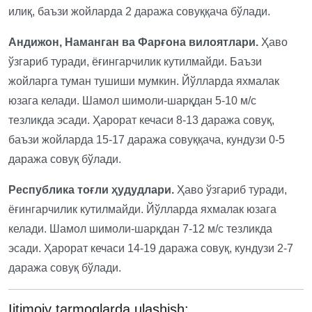
илиқ, баъзи жойларда 2 даража совуққача бўлади.
Андижон, Наманган ва Фарғона вилоятлари.
Ҳаво
ўзгариб туради, ёғингарчилик кутилмайди. Баъзи
жойларга туман тушиши мумкин. Йўлларда яхмалак
юзага келади. Шамол шимоли-шарқдан 5-10 м/с
тезликда эсади. Ҳарорат кечаси 8-13 даража совуқ,
баъзи жойларда 15-17 даража совуққача, кундузи 0-5
даража совуқ бўлади.
Республика тоғли ҳудудлари.
Ҳаво ўзгариб туради,
ёғингарчилик кутилмайди. Йўлларда яхмалак юзага
келади. Шамол шимоли-шарқдан 7-12 м/с тезликда
эсади. Ҳарорат кечаси 14-19 даража совуқ, кундузи 2-7
даража совуқ бўлади.
Ijtimoiy tarmoqlarda ulashish: