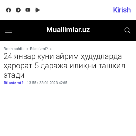
Kirish
Facebook
Telegram
Youtube
Google play
Muallimlar.uz
Bosh sahifa
»
Bilasizmi?
»
24 январ куни айрим ҳудудларда
ҳарорат 5 даража илиқни ташкил
этади
Bilasizmi?
13:55 / 23.01.2023
4265