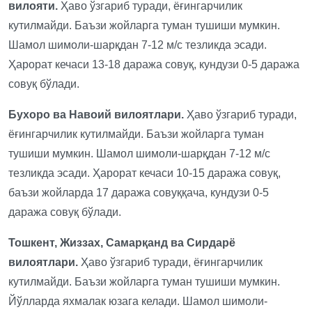
вилояти.
Ҳаво ўзгариб туради, ёғингарчилик
кутилмайди. Баъзи жойларга туман тушиши мумкин.
Шамол шимоли-шарқдан 7-12 м/с тезликда эсади.
Ҳарорат кечаси 13-18 даража совуқ, кундузи 0-5 даража
совуқ бўлади.
Бухоро ва Навоий вилоятлари.
Ҳаво ўзгариб туради,
ёғингарчилик кутилмайди. Баъзи жойларга туман
тушиши мумкин. Шамол шимоли-шарқдан 7-12 м/с
тезликда эсади. Ҳарорат кечаси 10-15 даража совуқ,
баъзи жойларда 17 даража совуққача, кундузи 0-5
даража совуқ бўлади.
Тошкент, Жиззах, Самарқанд ва Сирдарё
вилоятлари.
Ҳаво ўзгариб туради, ёғингарчилик
кутилмайди. Баъзи жойларга туман тушиши мумкин.
Йўлларда яхмалак юзага келади. Шамол шимоли-