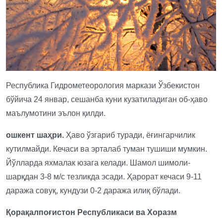
Республика Гидрометеорология маркази Ўзбекистон
бўйича 24 январ, сешанба куни кузатиладиган об-ҳаво
маълумотини эълон қилди.
ошкент шаҳри.
Ҳаво ўзгариб туради, ёғингарчилик
кутилмайди. Кечаси ва эрталаб туман тушиши мумкин.
Йўлларда яхмалак юзага келади. Шамол шимоли-
шарқдан 3-8 м/с тезликда эсади. Ҳарорат кечаси 9-11
даража совуқ, кундузи 0-2 даража илиқ бўлади.
Қорақалпоғистон Республикаси ва Хоразм