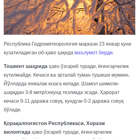
Республика Гидрометеорология маркази 23 январ куни
кузатиладиган об-ҳаво ҳақида
маълумот берди
.
Тошкент шаҳрида
ҳаво ўзгариб туради, ёғингарчилик
кутилмайди. Кечаси ва эрталаб туман тушиши мумкин.
Йўлларда яхмалак юзага келади. Шамол шимоли-
шарқдан 3-8 метр/секунд тезликда эсади. Ҳарорат
кечаси 9-11 даража совуқ, кундузи 0-2 даража совуқ
бўлади.
Қорақалпоғистон Республикаси, Хоразм
вилоятида
ҳаво ўзгариб туради, ёғингарчилик