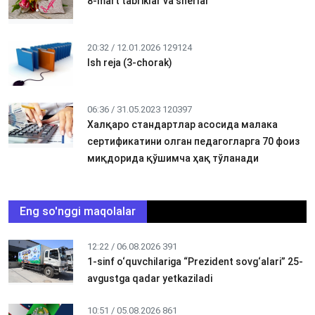
8-mart tabriklar va sherlar
20:32 / 12.01.2026
129124
Ish reja (3-chorak)
06:36 / 31.05.2023
120397
Халқаро стандартлар асосида малака
сертификатини олган педагогларга 70 фоиз
миқдорида қўшимча ҳақ тўланади
Eng so'nggi maqolalar
12:22 / 06.08.2026
391
1-sinf o‘quvchilariga “Prezident sovg‘alari” 25-
avgustga qadar yetkaziladi
10:51 / 05.08.2026
861