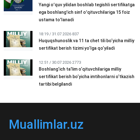
Yangi oʻquv yilidan boshlab tegishli sertifikatga
ega boshlangʻich sinf oʻqituvchilariga 15 foiz
ustama toʻlanadi
18:19 / 31.07.2026
837
Huquqshunoslik va 11 ta chet tili bo‘yicha milliy
sertifikat berish tizimi yo‘lga qo‘yiladi
12:51 / 30.07.2026
2773
Boshlang‘ich ta’lim o‘qituvchilariga milliy
sertifikat berish bo‘yicha imtihonlarni o‘tkazish
tartibi belgilandi
Muallimlar.uz