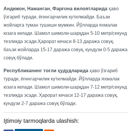
Андижон, Наманган, Фарғона вилоятларида
ҳаво
ўзгариб туради, ёғингарчилик кутилмайди. Баъзи
жойларга туман тушиши мумкин. Йўлларда яхмалак
юзага келади. Шамол шимоли-шарқдан 5-10 метр/секунд
тезликда эсади.Ҳарорат кечаси 8-13 даража совуқ,
баъзи жойларда 15-17 даража совуқ, кундузи 0-5 даража
совуқ бўлади.
Республиканинг тоғли ҳудудларида
ҳаво ўзгариб
туради, ёғингарчилик кутилмайди. Йўлларда яхмалак
юзага келади. Шамол шимоли-шарқдан 7-12 метр/секунд
тезликда эсади. Ҳарорат кечаси 12-17 даража совуқ,
кундузи 2-7 даража совуқ бўлади.
Ijtimoiy tarmoqlarda ulashish: