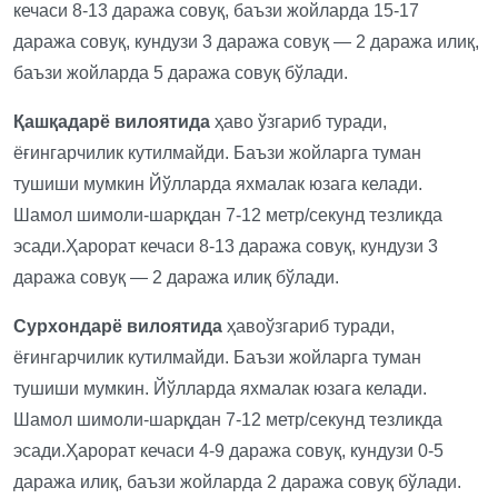
кечаси 8-13 даража совуқ, баъзи жойларда 15-17
даража совуқ, кундузи 3 даража совуқ — 2 даража илиқ,
баъзи жойларда 5 даража совуқ бўлади.
Қашқадарё вилоятида
ҳаво ўзгариб туради,
ёғингарчилик кутилмайди. Баъзи жойларга туман
тушиши мумкин Йўлларда яхмалак юзага келади.
Шамол шимоли-шарқдан 7-12 метр/секунд тезликда
эсади.Ҳарорат кечаси 8-13 даража совуқ, кундузи 3
даража совуқ — 2 даража илиқ бўлади.
Сурхондарё вилоятида
ҳавоўзгариб туради,
ёғингарчилик кутилмайди. Баъзи жойларга туман
тушиши мумкин. Йўлларда яхмалак юзага келади.
Шамол шимоли-шарқдан 7-12 метр/секунд тезликда
эсади.Ҳарорат кечаси 4-9 даража совуқ, кундузи 0-5
даража илиқ, баъзи жойларда 2 даража совуқ бўлади.