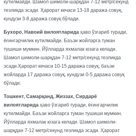
кутилмайди. Шамол шимоли-шарқдан 7-12 метр/секунд
тезликда эсади. Ҳарорат кечаси 13-18 даража совуқ,
кундузи 3-8 даража совуқ бўлади.
Бухоро, Навоий вилоятларида
ҳаво ўзгариб туради,
ёғингарчилик кутилмайди. Баъзи жойларга туман
тушиши мумкин. Йўлларда яхмалак юзага келади.
Шамол шимоли-шарқдан 7-12 метр/секунд тезликда
эсади.Ҳарорат кечаси 10-15 даража совуқ, баъзи
жойларда 17 даража совуқ, кундузи 0-5 даража совуқ
бўлади.
Тошкент, Самарқанд, Жиззах, Сирдарё
вилоятларида
ҳаво ўзгариб туради, ёғингарчилик
кутилмайди. Баъзи жойларга туман тушиши мумкин.
Йўлларда яхмалак юзага келади. Шамол шимоли-
шарқдан 7-12 метр/секунд тезликда эсади. Ҳарорат