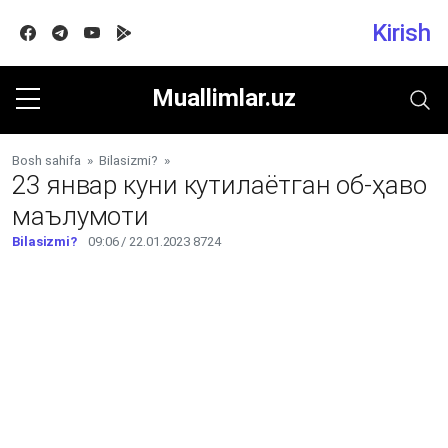
Kirish
Facebook
Telegram
Youtube
Google play
Muallimlar.uz
Bosh sahifa
»
Bilasizmi?
»
23 январ куни кутилаётган об-ҳаво
маълумоти
Bilasizmi?
09:06 / 22.01.2023
8724