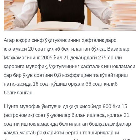
Агар юқори синф ўқитувчисининг ҳафталик дарс
юкламаси 20 соат қилиб белгиланган бўлса, Вазирлар
Маҳкамасининг 2005 йил 21 декабрдаги 275-сонли
қарорига мувофиқ, ўқитувчининг ҳафталик иш юкламаси
ҳар бир ўқув соатини 0,8 коэффициентга кўпайтириш
натижасида 16 соат қўшиш орқали 36 соат қилиб
белгиланган.
Шунга мувофиқ ўқитувчи дақиқа ҳисобида 900 ёки 15
(астрономик) соат ўқувчилар билан ишласа, қолган 21
соатни иш юкламасида белгиланган бошқа вазифалар
ҳамда мактаб раҳбарияти берган топшириқларни