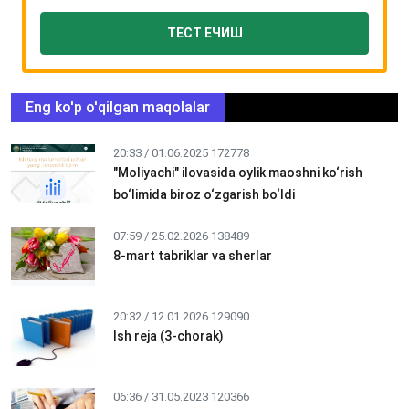
ТЕСТ ЕЧИШ
Eng ko'p o'qilgan maqolalar
20:33 / 01.06.2025
172778
"Moliyachi" ilovasida oylik maoshni ko‘rish
bo‘limida biroz o‘zgarish bo‘ldi
07:59 / 25.02.2026
138489
8-mart tabriklar va sherlar
20:32 / 12.01.2026
129090
Ish reja (3-chorak)
06:36 / 31.05.2023
120366