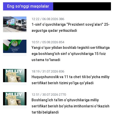
Eng so'nggi maqolalar
12:22 / 06.08.2026
386
1-sinf o‘quvchilariga “Prezident sovg‘alari” 25-
avgustga qadar yetkaziladi
10:51 / 05.08.2026
854
Yangi oʻquv yilidan boshlab tegishli sertifikatga
ega boshlangʻich sinf oʻqituvchilariga 15 foiz
ustama toʻlanadi
18:19 / 31.07.2026
836
Huquqshunoslik va 11 ta chet tili bo‘yicha milliy
sertifikat berish tizimi yo‘lga qo‘yiladi
12:51 / 30.07.2026
2770
Boshlang‘ich ta’lim o‘qituvchilariga milliy
sertifikat berish bo‘yicha imtihonlarni o‘tkazish
tartibi belgilandi