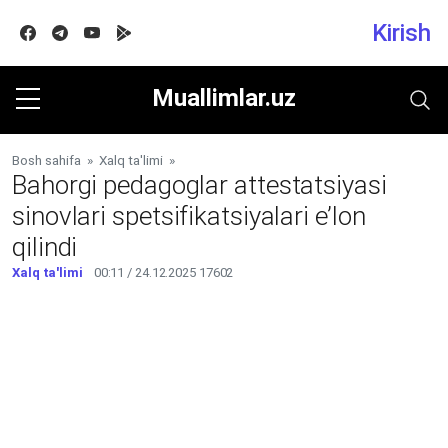
Kirish
Facebook
Telegram
Youtube
Google play
Muallimlar.uz
Bosh sahifa
»
Xalq ta'limi
»
Bahorgi pedagoglar attestatsiyasi
sinovlari spetsifikatsiyalari e’lon
qilindi
Xalq ta'limi
00:11 / 24.12.2025
17602