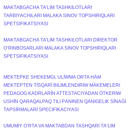
MAKTABGACHA TA’LIM TASHKILOTLARI
TARBIYACHILARI MALAKA SINOV TOPSHIRIQLARI
SPETSIFIKATSIYASI
MAKTABGACHA TA’LIM TASHKILOTLARI DIREKTOR
O‘RINBOSARLARI MALAKA SINOV TOPSHIRIQLARI
SPETSIFIKATSIYASI
MEKTEPKE SHEKEMGI, ULÍWMA ORTA HÁM
MEKTEPTEN TÍSQARÍ BILIMLENDIRIW MÁKEMELERI
PEDAGOG KADRLARÍN ATTESTACIYADAN ÓTKERIW
USHÍN QARAQALPAQ TILI PÁNINEN QÁNIGELIK SÍNAǴÍ
TAPSÍRMALARÍ SPECIFIKACIYASI
UMUMIY OʻRTA VA MAKTABDAN TASHQARI TAʼLIM