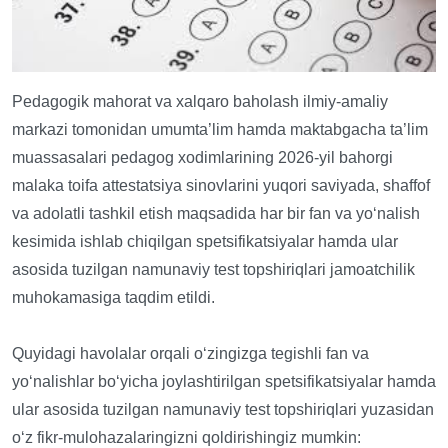
Pedagogik mahorat va xalqaro baholash ilmiy-amaliy
markazi tomonidan umumta’lim hamda maktabgacha ta’lim
muassasalari pedagog xodimlarining 2026-yil bahorgi
malaka toifa attestatsiya sinovlarini yuqori saviyada, shaffof
va adolatli tashkil etish maqsadida har bir fan va yo‘nalish
kesimida ishlab chiqilgan spetsifikatsiyalar hamda ular
asosida tuzilgan namunaviy test topshiriqlari jamoatchilik
muhokamasiga taqdim etildi.
Quyidagi havolalar orqali o‘zingizga tegishli fan va
yo‘nalishlar bo‘yicha joylashtirilgan spetsifikatsiyalar hamda
ular asosida tuzilgan namunaviy test topshiriqlari yuzasidan
o‘z fikr-mulohazalaringizni qoldirishingiz mumkin: