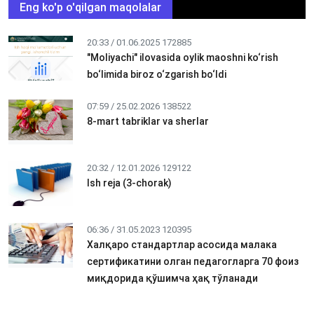
Eng ko'p o'qilgan maqolalar
20:33 / 01.06.2025
172885
"Moliyachi" ilovasida oylik maoshni ko‘rish
bo‘limida biroz o‘zgarish bo‘ldi
07:59 / 25.02.2026
138522
8-mart tabriklar va sherlar
20:32 / 12.01.2026
129122
Ish reja (3-chorak)
06:36 / 31.05.2023
120395
Халқаро стандартлар асосида малака
сертификатини олган педагогларга 70 фоиз
миқдорида қўшимча ҳақ тўланади