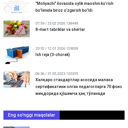
"Moliyachi" ilovasida oylik maoshni ko‘rish
bo‘limida biroz o‘zgarish bo‘ldi
07:59 / 25.02.2026
138449
8-mart tabriklar va sherlar
20:32 / 12.01.2026
129059
Ish reja (3-chorak)
06:36 / 31.05.2023
120335
Халқаро стандартлар асосида малака
сертификатини олган педагогларга 70 фоиз
миқдорида қўшимча ҳақ тўланади
Eng so'nggi maqolalar