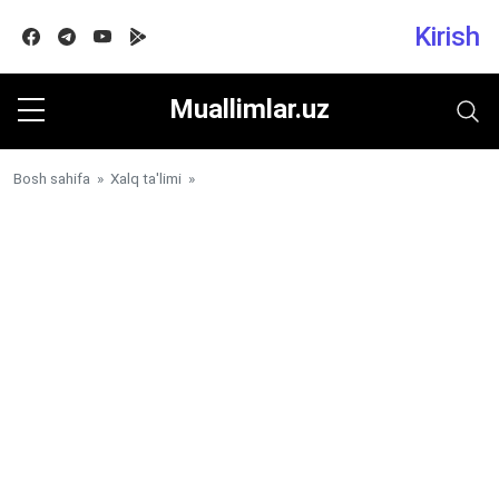
Kirish
Facebook
Telegram
Youtube
Google play
Muallimlar.uz
Bosh sahifa
»
Xalq ta'limi
»