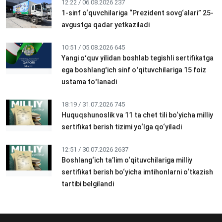
12:22 / 06.08.2026
237
1-sinf o‘quvchilariga “Prezident sovg‘alari” 25-
avgustga qadar yetkaziladi
10:51 / 05.08.2026
645
Yangi oʻquv yilidan boshlab tegishli sertifikatga
ega boshlangʻich sinf oʻqituvchilariga 15 foiz
ustama toʻlanadi
18:19 / 31.07.2026
745
Huquqshunoslik va 11 ta chet tili bo‘yicha milliy
sertifikat berish tizimi yo‘lga qo‘yiladi
12:51 / 30.07.2026
2637
Boshlang‘ich ta’lim o‘qituvchilariga milliy
sertifikat berish bo‘yicha imtihonlarni o‘tkazish
tartibi belgilandi