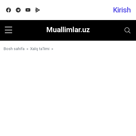
Kirish
Facebook
Telegram
Youtube
Google play
Muallimlar.uz
Bosh sahifa
»
Xalq ta'limi
»