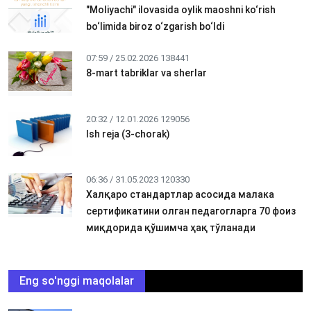
"Moliyachi" ilovasida oylik maoshni ko‘rish
bo‘limida biroz o‘zgarish bo‘ldi
07:59 / 25.02.2026
138441
8-mart tabriklar va sherlar
20:32 / 12.01.2026
129056
Ish reja (3-chorak)
06:36 / 31.05.2023
120330
Халқаро стандартлар асосида малака
сертификатини олган педагогларга 70 фоиз
миқдорида қўшимча ҳақ тўланади
Eng so'nggi maqolalar