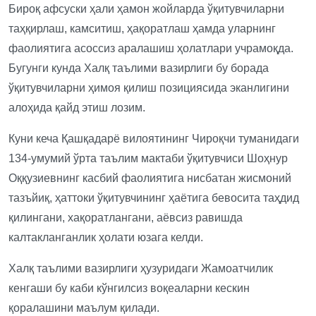
Бироқ афсуски ҳали ҳамон жойларда ўқитувчиларни
таҳқирлаш, камситиш, ҳақоратлаш ҳамда уларнинг
фаолиятига асоссиз аралашиш ҳолатлари учрамоқда.
Бугунги кунда Халқ таълими вазирлиги бу борада
ўқитувчиларни ҳимоя қилиш позициясида эканлигини
алоҳида қайд этиш лозим.
Куни кеча Қашқадарё вилоятининг Чироқчи туманидаги
134-умумий ўрта таълим мактаби ўқитувчиси Шоҳнур
Оққузиевнинг касбий фаолиятига нисбатан жисмоний
тазъйиқ, ҳаттоки ўқитувчининг ҳаётига бевосита таҳдид
қилингани, хақoратлангани, аёвсиз равишда
калтакланганлик ҳолати юзага келди.
Халқ таълими вазирлиги ҳузуридаги Жамоатчилик
кенгаши бу каби кўнгилсиз воқеаларни кескин
қоралашини маълум қилади.