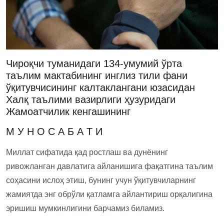
Чироқчи туманидаги 134-умумий ўрта
таълим мактабининг инглиз тили фани
ўқитувчисининг калтаклангани юзасидан
Халқ таълими вазирлиги ҳузуридаги
Жамоатчилик кенгашининг
М У Н О С А Б А Т И
Миллат сифатида қад ростлаш ва дунёнинг
ривожланган давлатига айланишига фақатгина таълим
соҳасини ислоҳ этиш, бунинг учун ўқитувчиларнинг
жамиятда энг обрўли қатламга айлантириш орқалигина
эришиш мумкинлигини барчамиз биламиз.