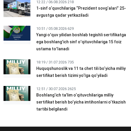
12:22 / 06.08.2026
218
1-sinf o‘quvchilariga “Prezident sovg‘alari” 25-
avgustga qadar yetkaziladi
10:51 / 05.08.2026
629
Yangi oʻquv yilidan boshlab tegishli sertifikatga
ega boshlangʻich sinf oʻqituvchilariga 15 foiz
ustama toʻlanadi
18:19 / 31.07.2026
735
Huquqshunoslik va 11 ta chet tili bo‘yicha milliy
sertifikat berish tizimi yo‘lga qo‘yiladi
12:51 / 30.07.2026
2625
Boshlang‘ich ta’lim o‘qituvchilariga milliy
sertifikat berish bo‘yicha imtihonlarni o‘tkazish
tartibi belgilandi