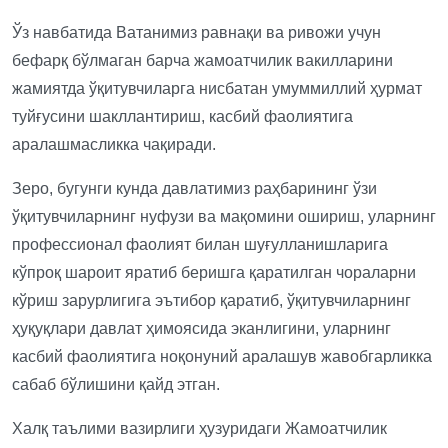
Ўз навбатида Ватанимиз равнақи ва ривожи учун
бефарқ бўлмаган барча жамоатчилик вакилларини
жамиятда ўқитувчиларга нисбатан умуммиллий ҳурмат
туйғусини шакллантириш, касбий фаолиятига
аралашмасликка чақиради.
Зеро, бугунги кунда давлатимиз раҳбарининг ўзи
ўқитувчиларнинг нуфузи ва мақомини ошириш, уларнинг
профессионал фаолият билан шуғулланишларига
кўпроқ шароит яратиб беришга қаратилган чораларни
кўриш зарурлигига эътибор қаратиб, ўқитувчиларнинг
ҳуқуқлари давлат ҳимоясида эканлигини, уларнинг
касбий фаолиятига ноқонуний аралашув жавобгарликка
сабаб бўлишини қайд этган.
Халқ таълими вазирлиги ҳузуридаги Жамоатчилик